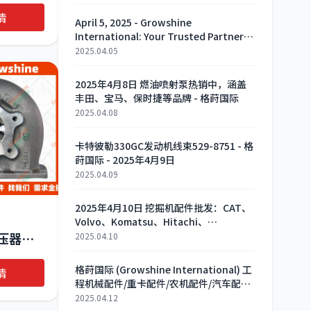
65438-
情
April 5, 2025 - Growshine
International: Your Trusted Partner
for Engine Wiring Harnesses and
2025.04.05
Mechanical Parts
2025年4月8日 燃油喷射泵热销中，涵盖
丰田、宝马、保时捷等品牌 - 格莳国际
2025.04.08
卡特彼勒330GC发动机线束529-8751 - 格
莳国际 - 2025年4月9日
2025.04.09
2025年4月10日 挖掘机配件批发：CAT、
Volvo、Komatsu、Hitachi、
Hyundai、Kobelco等品牌底盘线束、驾
增压器
2025.04.10
驶室线束、主油泵、传感器、电磁阀等全
99，
系列配件
格莳国际 (Growshine International) 工
情
3S
程机械配件/重卡配件/农机配件/汽车配件
2025年4月11日 燃油喷射泵
2025.04.12