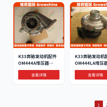
K33奔驰发动机配件
K33奔驰发动机
OM444A增压器
OM444LA增压
53339886429，
53339887001
查看详情
查看详情
A0060964499
1