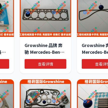
Growshine 品牌 奔
Growshine
 格莳
驰 Mercedes-Benz
Mercedes-B
OM352A 引擎汽缸垫
OM352A 
查看详情
查看详
零件号：
件 气门室盖
曲轴后
3520161420
3520160521
40
3520163320
016-0521