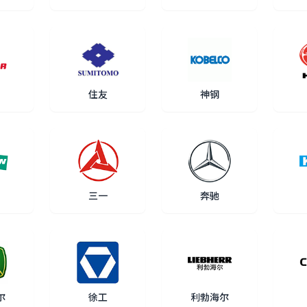
住友
神钢
三一
奔驰
尔
徐工
利勃海尔