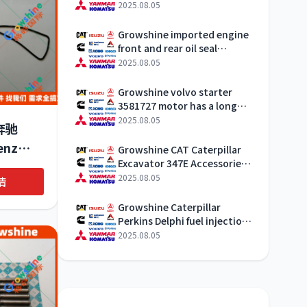
water pump impeller
2025.08.05
company manufacturer
sales telephone
Growshine imported engine
front and rear oil seal
21108673 accessories spot
2025.08.05
stock
Growshine volvo starter
3581727 motor has a long
life
2025.08.05
 奔驰
enz
Growshine CAT Caterpillar
Excavator 347E Accessories
引擎重卡配
Benefit Winner
2025.08.05
情
垫
 352-
Growshine Caterpillar
Perkins Delphi fuel injection
pump
2025.08.05
2644N408/22/306E/C7/30550
Inquiry