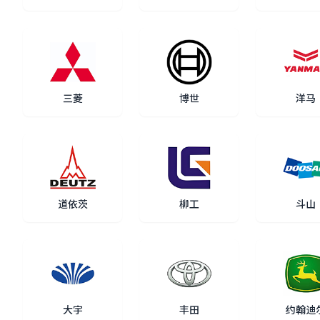
三菱
博世
洋马
道依茨
柳工
斗山
大宇
丰田
约翰迪