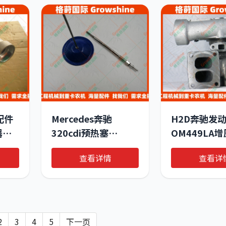
配件
Mercedes奔驰
H2D奔驰发
器
320cdi预热塞
OM449LA
Y8002AS电热塞
3580214
查看详情
查看详
087295162866
2
3
4
5
下一页