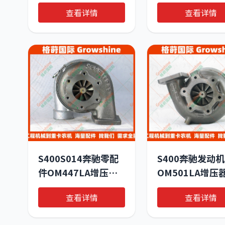
Piston, shift
0071530828 |
查看详情
查看详情
cylinder OE number
机械与重卡设备
by MERCEDES-
配件
BENZ
S400S014奔驰零配
S400奔驰发动机
件OM447LA增压器
OM501LA增压
4760968099，
316699，
查看详情
查看详情
166641
A0070964799