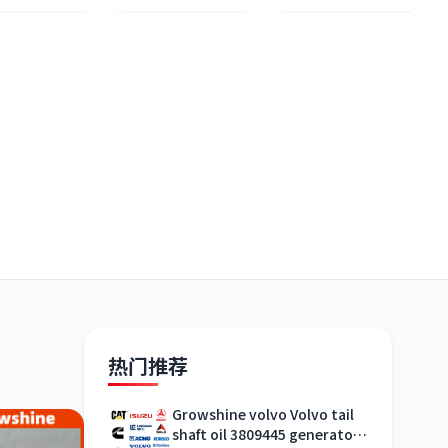
热门推荐
Growshine volvo Volvo tail
shaft oil 3809445 generator