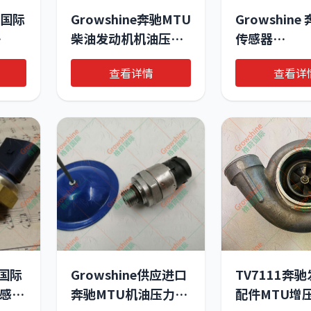
莳国际
Growshine奔驰MTU
Growshin
柴油发动机机油压力
传感器
z 空
传感器0035352531
A00615360
查看详情
查看详
- 专业工程机械重卡农
81CP23-0
机汽车配件供应商
品
专业重
件
莳国际
Growshine供应进口
TV7111奔
传感器
奔驰MTU机油压力传
配件MTU增