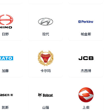
日野
现代
帕金斯
加藤
卡尔玛
杰西博
凯斯
山猫
上柴