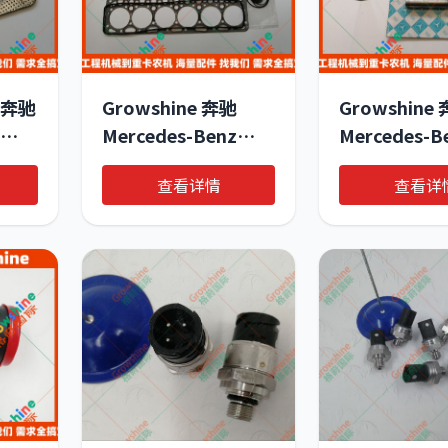
 奔驰
Growshine 奔驰
Growshine
Mercedes-Benz
Mercedes-B
垫 零
OM352A 欧美重卡发
OM352A 
查看详情
查看详
动机垫片修理包 零件
管 零件号 352
0180
号 A3520106320 /
2624 35205
业设
A3520106320