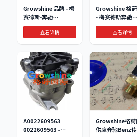
Growshine 品牌 - 梅
Growshine 格
赛德斯-奔驰
- 梅赛德斯奔驰
(Mercedes-Benz) 重
Mercedes-Ben
查看详情
查看详情
型卡车专用空气滤清
气流量计
器零件号
0281002896
0040941104
A000943248 
卡与工程机械配
A0022609563
Growshine格
0022609563 -
供应奔驰Benz