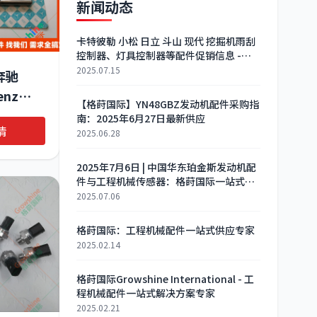
新闻动态
卡特彼勒 小松 日立 斗山 现代 挖掘机雨刮
控制器、灯具控制器等配件促销信息 -
2025年4月9日
2025.07.15
 奔驰
enz
【格莳国际】YN48GBZ发动机配件采购指
重卡引擎导
南：2025年6月27日最新供应
情
-050-
2025.06.28
02624
2025年7月6日 | 中国华东珀金斯发动机配
件与工程机械传感器：格莳国际一站式采
购指南
2025.07.06
格莳国际：工程机械配件一站式供应专家
2025.02.14
格莳国际Growshine International - 工
程机械配件一站式解决方案专家
2025.02.21