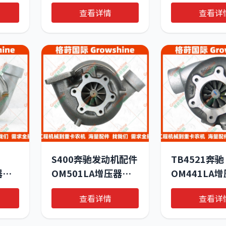
 工程
感器0035352531 -
8924861，4
查看详情
查看详
专用
原厂品质工程机械配
5005S
件专家
S400奔驰发动机配件
TB4521奔驰
器
OM501LA增压器
OM441LA
56409880017，
A00409650
查看详情
查看详
0090965999
466618-501