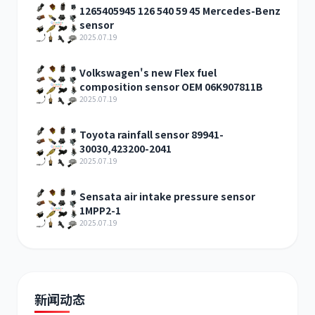
1265405945 126 540 59 45 Mercedes-Benz
sensor
2025.07.19
Volkswagen's new Flex fuel
卡尔玛
杰西博
composition sensor OEM 06K907811B
2025.07.19
Toyota rainfall sensor 89941-
30030,423200-2041
2025.07.19
大宇
丰田
Sensata air intake pressure sensor
1MPP2-1
2025.07.19
约翰迪尔
徐工
新闻动态