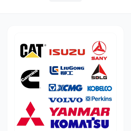
其他
小松
沃尔沃
康明斯
日立
久保田