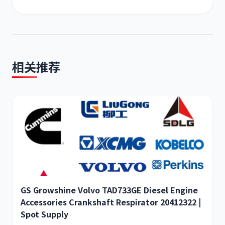
尼桑
依维柯
相关推荐
GS Growshine Volvo TAD733GE Diesel Engine
Accessories Crankshaft Respirator 20412322 |
Spot Supply