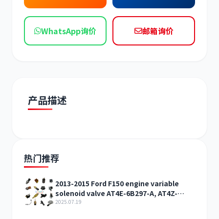
WhatsApp询价
邮箱询价
道依茨
柳工
产品描述
斗山
三一
热门推荐
2013-2015 Ford F150 engine variable
solenoid valve AT4E-6B297-A, AT4Z-
奔驰
加藤
6M280-A
2025.07.19