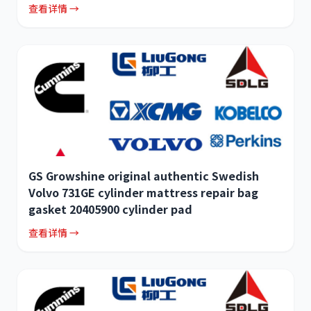
查看详情 →
GS Growshine original authentic Swedish
Volvo 731GE cylinder mattress repair bag
gasket 20405900 cylinder pad
查看详情 →