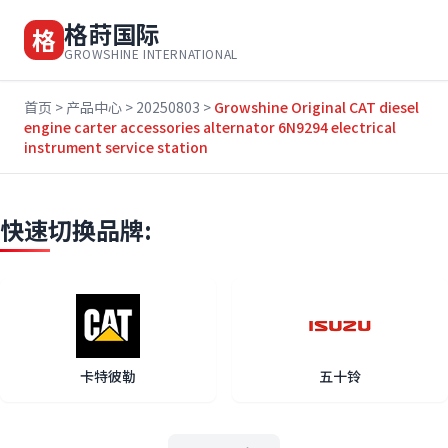
格莳国际
格
GROWSHINE INTERNATIONAL
首页
>
产品中心
>
20250803
>
Growshine Original CAT diesel
engine carter accessories alternator 6N9294 electrical
instrument service station
快速切换品牌:
卡特彼勒
五十铃