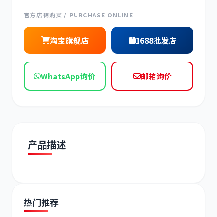
现代
帕金斯
官方店铺购买 / PURCHASE ONLINE
淘宝旗舰店
1688批发店
道依茨
柳工
WhatsApp询价
邮箱询价
斗山
三一
产品描述
热门推荐
奔驰
加藤