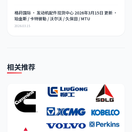
格莳国际 · 发动机配件现货中心 2026年3月15日 更新 ·
珀金斯 / 卡特彼勒 / 沃尔沃 / 久保田 / MTU
尼桑
依维柯
2026.03.15
相关推荐