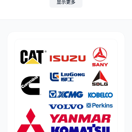
显示更多
其他
小松
沃尔沃
康明斯
日立
久保田