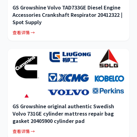
GS Growshine Volvo TAD733GE Diesel Engine
Accessories Crankshaft Respirator 20412322 |
Spot Supply
查看详情 →
GS Growshine original authentic Swedish
Volvo 731GE cylinder mattress repair bag
gasket 20405900 cylinder pad
查看详情 →