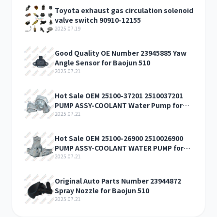
Toyota exhaust gas circulation solenoid
valve switch 90910-12155
2025.07.19
Good Quality OE Number 23945885 Yaw
卡尔玛
杰西博
Angle Sensor for Baojun 510
2025.07.21
Hot Sale OEM 25100-37201 2510037201
PUMP ASSY-COOLANT Water Pump for
HYUNDAI/KIA Hyundai Coupe Hyundai
2025.07.21
Santa Fe
大宇
丰田
Hot Sale OEM 25100-26900 2510026900
PUMP ASSY-COOLANT WATER PUMP for
HYUNDAI KIA Accent 00 Lavita 01 Matrix
2025.07.21
01 Verna
Original Auto Parts Number 23944872
Spray Nozzle for Baojun 510
约翰迪尔
徐工
2025.07.21