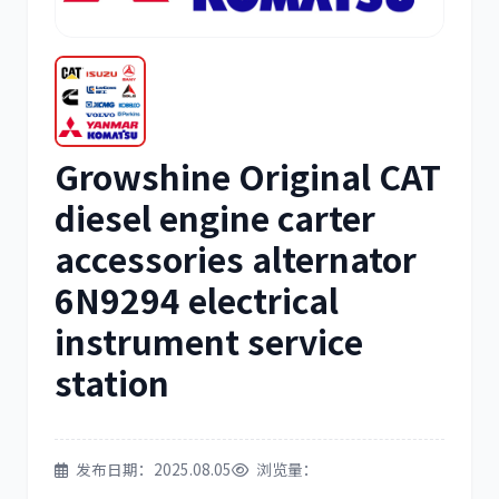
三菱
博世
Growshine Original CAT
洋马
住友
diesel engine carter
accessories alternator
6N9294 electrical
instrument service
神钢
日野
station
发布日期：2025.08.05
浏览量：