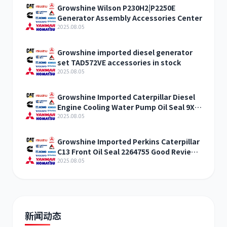
Growshine Wilson P230H2|P2250E
Generator Assembly Accessories Center
2025.08.05
Growshine imported diesel generator
卡尔玛
杰西博
set TAD572VE accessories in stock
2025.08.05
Growshine Imported Caterpillar Diesel
Engine Cooling Water Pump Oil Seal 9X-
4594 How much does it cost to stock
2025.08.05
大宇
丰田
Growshine Imported Perkins Caterpillar
C13 Front Oil Seal 2264755 Good Review
Spare Parts
2025.08.05
约翰迪尔
徐工
新闻动态