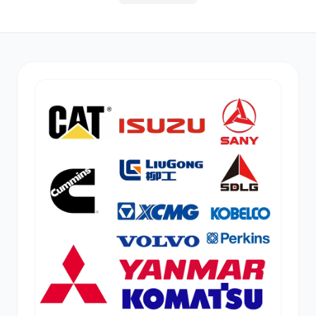
其他
小松
沃尔沃
康明斯
日立
久保田