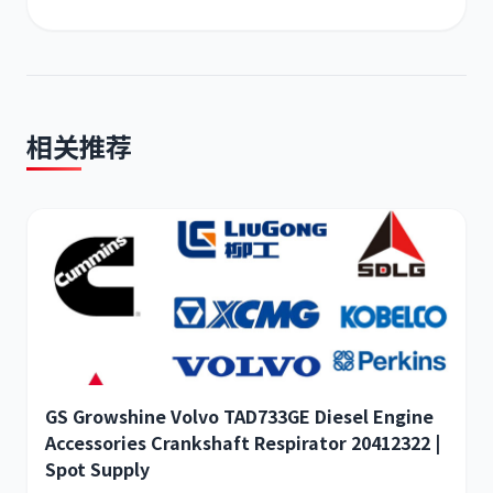
尼桑
依维柯
相关推荐
GS Growshine Volvo TAD733GE Diesel Engine
Accessories Crankshaft Respirator 20412322 |
Spot Supply