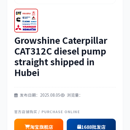
三菱
博世
Growshine Caterpillar
洋马
住友
CAT312C diesel pump
straight shipped in
Hubei
神钢
日野
发布日期：2025.08.05
浏览量：
官方店铺购买 / PURCHASE ONLINE
淘宝旗舰店
1688批发店
现代
帕金斯