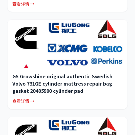
查看详情 →
GS Growshine original authentic Swedish
Volvo 731GE cylinder mattress repair bag
gasket 20405900 cylinder pad
查看详情 →