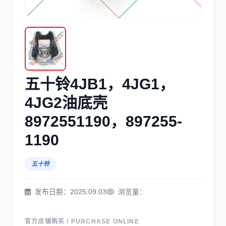
三菱
博世
五十铃4JB1，4JG1，
洋马
住友
4JG2油底壳
8972551190，897255-
1190
神钢
日野
五十铃
发布日期：2025.09.03
浏览量：
官方店铺购买 / PURCHASE ONLINE
现代
帕金斯