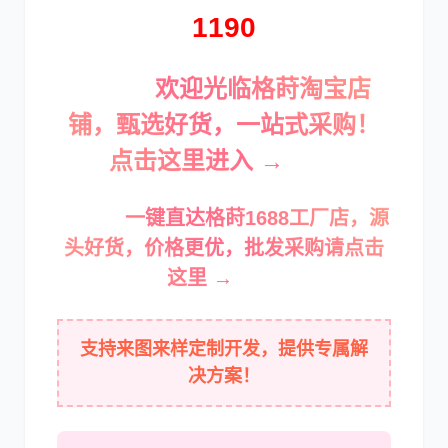
1190
欢迎光临格莳淘宝店
卡尔玛
杰西博
铺，甄选好货，一站式采购！
点击这里进入 →
一键直达格莳1688工厂店，源
大宇
丰田
头好货，价格更优，批发采购请点击
这里 →
支持来图来样定制开发，提供专属解
决方案！
约翰迪尔
徐工