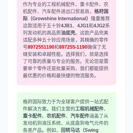
作为专业的工程机械配件、重卡配件、农
机配件、汽车配件进出口贸易商，
格莳国
际（Growshine International）
隆重推荐
利勃海尔
凯斯
这款适用于五十铃
4JB1
、
4JG1
和
4JG2
系
列发动机的高品质
油底壳
。这款产品完美
适配多种五十铃应用场景，其精确的零件
号
8972551190
和
897255-1190
确保了无
缝安装和卓越性能。选择我们，就是选择
了可靠的质量与专业的服务。无论您是需
山猫
上柴
要单个零件还是批量采购，我们都能提供
最优惠的价格和最快捷的物流服务。
格莳国际致力于为全球客户提供一站式配
潍柴
川崎
件解决方案。我们主营的
工程机械配件
、
重卡配件
、
农机配件
、
汽车配件
涵盖了从
发动机到液压系统、从底盘到电气元件的
各类产品。例如，
回转马达（Swing