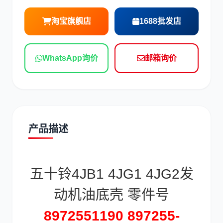
淘宝旗舰店
1688批发店
WhatsApp询价
邮箱询价
道依茨
柳工
产品描述
斗山
三一
五十铃4JB1 4JG1 4JG2发
动机油底壳 零件号
奔驰
加藤
8972551190
897255-