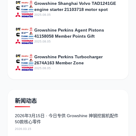
Growshine Shanghai Volvo TAD1241GE
engine starter 21103718 motor spot
2025.08.05
Growshine Perkins Agent Pistons
41158058 Member Points Gift
2025.08.05
Growshine Perkins Turbocharger
2674A163 Member Zone
2025.08.05
新闻动态
2026年3月15日 · 今日专供 Growshine 神钢挖掘机配件
50款核心零件
2026.03.15