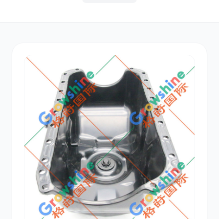
其他
小松
沃尔沃
康明斯
日立
久保田