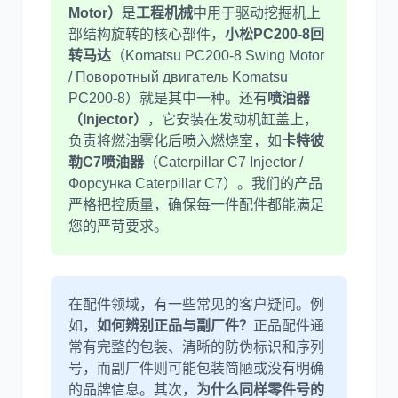
Motor）
是
工程机械
中用于驱动挖掘机上
部结构旋转的核心部件，
小松PC200-8回
尼桑
依维柯
转马达
（Komatsu PC200-8 Swing Motor
/ Поворотный двигатель Komatsu
PC200-8）就是其中一种。还有
喷油器
（Injector）
，它安装在发动机缸盖上，
负责将燃油雾化后喷入燃烧室，如
卡特彼
勒C7喷油器
（Caterpillar C7 Injector /
Форсунка Caterpillar C7）。我们的产品
严格把控质量，确保每一件配件都能满足
您的严苛要求。
在配件领域，有一些常见的客户疑问。例
如，
如何辨别正品与副厂件？
正品配件通
常有完整的包装、清晰的防伪标识和序列
号，而副厂件则可能包装简陋或没有明确
的品牌信息。其次，
为什么同样零件号的