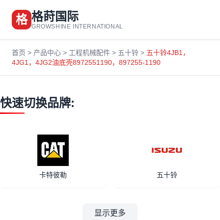
格莳国际
格
GROWSHINE INTERNATIONAL
首页
>
产品中心
>
工程机械配件
>
五十铃
>
五十铃4JB1，
4JG1，4JG2油底壳8972551190，897255-1190
快速切换品牌:
卡特彼勒
五十铃
显示更多