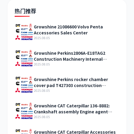
热门推荐
Growshine 21086600 Volvo Penta
Accessories Sales Center
2025.08.05
Growshine Perkins2806A-E18TAG2
Construction Machinery Internal
Combustion Engine Accessories
2025.08.05
Growshine Perkins rocker chamber
cover pad T427303 construction
machinery internal combustion engine
2025.08.05
accessories
Growshine CAT Caterpillar 136-8882:
Crankshaft assembly Engine agent
sales
2025.08.05
Growshine CAT Caterpillar Accessories