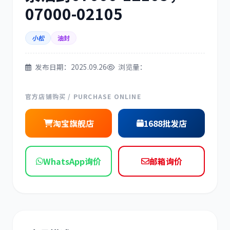
07000-02105
三菱
博世
小松
油封
发布日期：2025.09.26
浏览量：
洋马
住友
官方店铺购买 / PURCHASE ONLINE
淘宝旗舰店
1688批发店
神钢
日野
WhatsApp询价
邮箱询价
现代
帕金斯