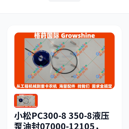
其他
小松
沃尔沃
康明斯
日立
久保田
小松PC300-8 350-8液压
泵油封07000-12105，