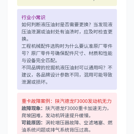
尼桑
依维柯
行业小常识
如何判断液压油封是否需要更换？当发现液
压油泄漏或油封处有油渍时，应及时检查更
换。
工程机械配件选购时为什么要认准原厂零件
号？原厂零件号确保配件尺寸、材质和性能
与设备完全匹配。
不同品牌的挖掘机液压油封可以通用吗？不
建议，各品牌设计参数不同，混用可能导致
泄漏或损坏。
重卡故障案例：陕汽德龙F3000发动机无力
故障现象：
陕汽德龙F3000重卡加速无力，
爬坡困难，发动机转速提升缓慢。
可能原因：
涡轮增压器故障、空滤堵塞、燃
油系统问题或排气系统背压过高。