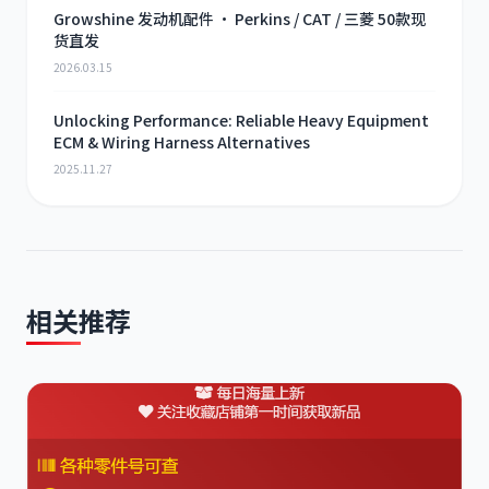
Growshine 发动机配件 · Perkins / CAT / 三菱 50款现
货直发
2026.03.15
Unlocking Performance: Reliable Heavy Equipment
ECM & Wiring Harness Alternatives
2025.11.27
相关推荐