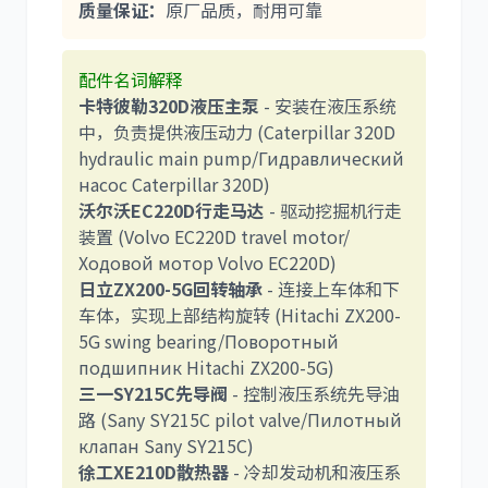
质量保证：
原厂品质，耐用可靠
配件名词解释
卡特彼勒320D液压主泵
- 安装在液压系统
卡尔玛
杰西博
中，负责提供液压动力 (Caterpillar 320D
hydraulic main pump/Гидравлический
насос Caterpillar 320D)
沃尔沃EC220D行走马达
- 驱动挖掘机行走
装置 (Volvo EC220D travel motor/
Ходовой мотор Volvo EC220D)
大宇
丰田
日立ZX200-5G回转轴承
- 连接上车体和下
车体，实现上部结构旋转 (Hitachi ZX200-
5G swing bearing/Поворотный
подшипник Hitachi ZX200-5G)
三一SY215C先导阀
- 控制液压系统先导油
路 (Sany SY215C pilot valve/Пилотный
约翰迪尔
徐工
клапан Sany SY215C)
徐工XE210D散热器
- 冷却发动机和液压系