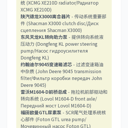
统 (XCMG XE210D radiator/Радиатор
XCMG XE210D)
陕汽德龙X3000离合器片
- 传动系统重要部
利勃海尔
凯斯
件 (Shacman X3000 clutch disc/Диск
сцепления Shacman X3000)
东风天龙KL转向助力泵
- 提供转向系统液
压动力 (Dongfeng KL power steering
pump/Насос гидроусилителя
Dongfeng KL)
山猫
上柴
约翰迪尔9045变速箱滤芯
- 过滤变速箱油
中杂质 (John Deere 9045 transmission
filter/Фильтр коробки передач John
Deere 9045)
雷沃M1604-D前桥总成
- 拖拉机前部驱动和
转向系统 (Lovol M1604-D front axle/
潍柴
川崎
Передний мост Lovol M1604-D)
福田欧曼GTL尿素泵
- SCR尾气处理系统核
心部件 (Foton GTL urea pump/
Мочевинный насос Foton GTL)