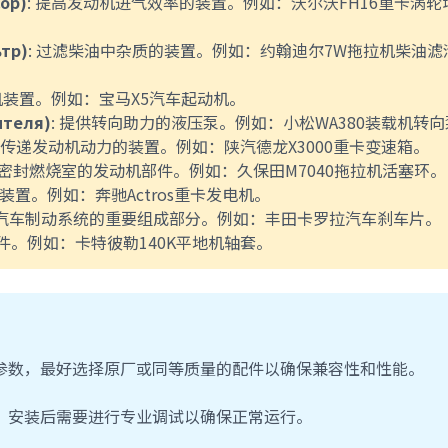
ор)
: 提高发动机进气效率的装置。例如：沃尔沃FH16重卡涡轮
тр)
: 过滤柴油中杂质的装置。例如：约翰迪尔7W拖拉机柴油滤
机装置。例如：宝马X5汽车起动机。
ителя)
: 提供转向助力的液压泵。例如：小松WA380装载机转
: 传递发动机动力的装置。例如：陕汽德龙X3000重卡变速箱。
: 密封燃烧室的发动机部件。例如：久保田M7040拖拉机活塞环。
的装置。例如：奔驰Actros重卡发电机。
: 汽车制动系统的重要组成部分。例如：丰田卡罗拉汽车刹车片。
零件。例如：卡特彼勒140K平地机轴套。
参数，最好选择原厂或同等质量的配件以确保兼容性和性能。
，安装后需要进行专业调试以确保正常运行。