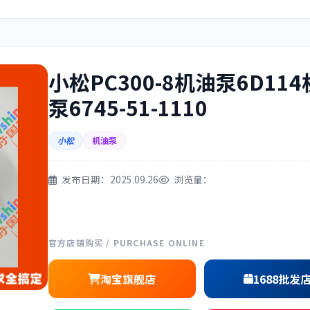
住友
神钢
小松PC300-8机油泵6D11
泵6745-51-1110
三一
奔驰
小松
机油泵
发布日期：2025.09.26
浏览量：
尔
徐工
利勃海尔
官方店铺购买 / PURCHASE ONLINE
淘宝旗舰店
1688批发