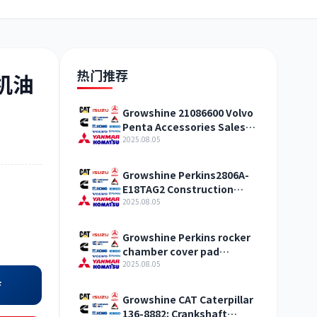
日野
现代
帕金斯
热门推荐
4机油
Growshine 21086600 Volvo
Penta Accessories Sales
加藤
卡尔玛
杰西博
Center
2025.08.05
Growshine Perkins2806A-
E18TAG2 Construction
Machinery Internal
2025.08.05
Combustion Engine
Accessories
凯斯
山猫
上柴
Growshine Perkins rocker
chamber cover pad
T427303 construction
2025.08.05
machinery internal
店
combustion engine
Growshine CAT Caterpillar
accessories
136-8882: Crankshaft