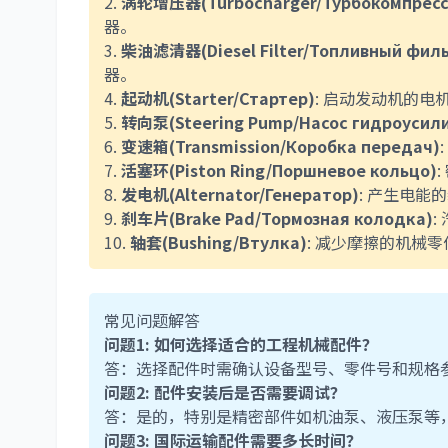
2.
涡轮增压器(Turbocharger/Турбокомпресс
器。
3.
柴油滤清器(Diesel Filter/Топливный филь
器。
4.
起动机(Starter/Стартер)
: 启动发动机的电
5.
转向泵(Steering Pump/Насос гидроусил
6.
变速箱(Transmission/Коробка передач)
7.
活塞环(Piston Ring/Поршневое кольцо)
8.
发电机(Alternator/Генератор)
: 产生电能
9.
刹车片(Brake Pad/Тормозная колодка)
10.
轴套(Bushing/Втулка)
: 减少摩擦的机械
常见问题解答
问题1: 如何选择适合的工程机械配件？
答：选择配件时需确认设备型号、零件号和规格
问题2: 配件安装后是否需要调试？
答：是的，特别是精密部件如机油泵、液压泵等
问题3: 国际运输配件需要多长时间？