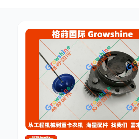
三菱
博世
洋马
道依茨
柳工
斗山
大宇
丰田
约翰迪