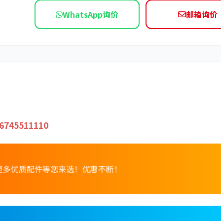
WhatsApp询价
邮箱询价
依维柯
6745511110
，更多优质配件等您来选！优惠不断！