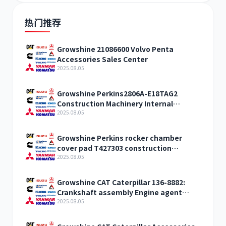
热门推荐
Growshine 21086600 Volvo Penta
Accessories Sales Center
2025.08.05
Growshine Perkins2806A-E18TAG2
Construction Machinery Internal
Combustion Engine Accessories
2025.08.05
Growshine Perkins rocker chamber
cover pad T427303 construction
machinery internal combustion engine
2025.08.05
accessories
Growshine CAT Caterpillar 136-8882:
Crankshaft assembly Engine agent
sales
2025.08.05