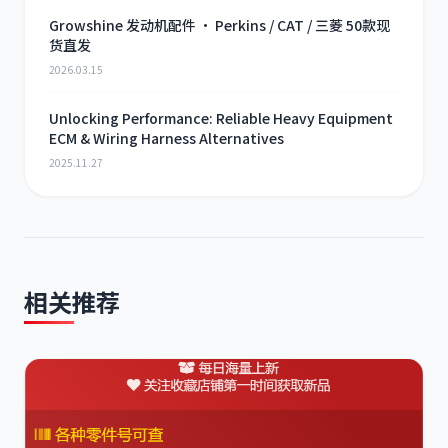
Growshine 发动机配件 · Perkins / CAT / 三菱 50款现
货直发
2026.03.15
Unlocking Performance: Reliable Heavy Equipment
ECM & Wiring Harness Alternatives
2025.11.27
相关推荐