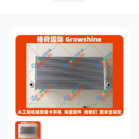
其他
小松
沃尔沃
康明斯
日立
久保田