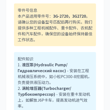
零件号信息
本产品适用零件号：
3G-2720，3G2720
。
利勃海尔
凯斯
请确认您的设备型号匹配后再行购买。我们
提供多种工程机械配件、重卡配件、农机配
件和汽车配件，确保您的设备始终保持最佳
工作状态。
山猫
上柴
配件知识
1.
液压泵(Hydraulic Pump/
Гидравлический насос)
- 安装在工程
机械液压系统中，如小松PC300-8挖掘机，
负责提供液压动力。
潍柴
川崎
2.
涡轮增压器(Turbocharger/
Турбокомпрессор)
- 安装在重卡发动机
上，如解放J6P卡车，提高发动机进气效
率。