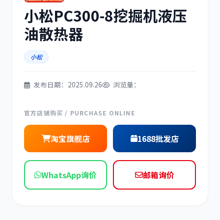
小松PC300-8挖掘机液压
三菱
博世
油散热器
小松
洋马
住友
发布日期：2025.09.26
浏览量：
官方店铺购买 / PURCHASE ONLINE
淘宝旗舰店
1688批发店
神钢
日野
WhatsApp询价
邮箱询价
现代
帕金斯