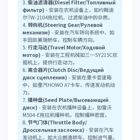
3.
柴油滤清器(Diesel Filter/Топливный
фильтр)
- 安装在农机设备上，如约翰迪
尼桑
依维柯
尔7W-2104拖拉机，过滤柴油中的杂质。
4.
转向机(Steering Gear/Рулевой
механизм)
- 安装在汽车转向系统中，如
丰田凯美瑞轿车，控制车辆方向。
5.
行走马达(Travel Motor/Ходовой
мотор)
- 安装在工程机械如三一SY215C挖
掘机上，提供行走动力。
6.
离合器片(Clutch Disc/Ведущий
диск сцепления)
- 安装在重卡变速箱
中，如重汽HOWO A7卡车，传递发动机动
力。
7.
播种盘(Seed Plate/Высевающий
диск)
- 安装在农机播种设备上，如雷沃
M504-E拖拉机播种机，控制播种密度。
8.
节气门体(Throttle Body/
Дроссельная заслонка)
- 安装在汽车
发动机上，如大众朗逸轿车，控制进气量。