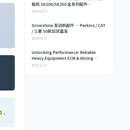
掘机 SK200/SK250 全系列配件
Growshine 现货直供
2026.03.15
Growshine 发动机配件 · Perkins / CAT
/ 三菱 50款现货直发
2026.03.15
Unlocking Performance: Reliable
Heavy Equipment ECM & Wiring
Harness Alternatives
2025.11.27
0
。