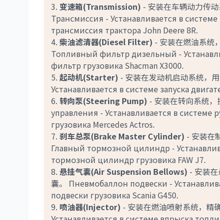
3.
变速箱(Transmission)
- 安装在车辆动力传
Трансмиссия - Устанавливается в систем
трансмиссия трактора John Deere 8R.
4.
柴油滤清器(Diesel Filter)
- 安装在燃油系统
Топливный фильтр дизельный - Устанавл
фильтр грузовика Shacman X3000.
5.
起动机(Starter)
- 安装在发动机启动系统，用于
Устанавливается в системе запуска двигат
6.
转向泵(Steering Pump)
- 安装在转向系统，提供
управления - Устанавливается в системе 
грузовика Mercedes Actros.
7.
刹车总泵(Brake Master Cylinder)
- 安装
Главный тормозной цилиндр - Устанавлив
тормозной цилиндр грузовика FAW J7.
8.
悬挂气囊(Air Suspension Bellows)
- 安装
囊。 Пневмобаллон подвески - Устанавлива
подвески грузовика Scania G450.
9.
喷油器(Injector)
- 安装在燃油喷射系统，精确控
Устанавливается в системе впрыска топли