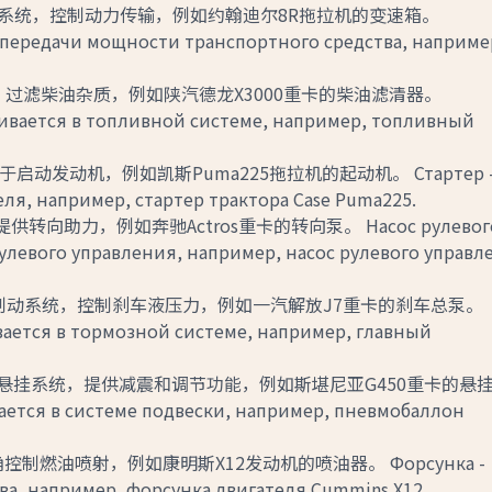
动系统，控制动力传输，例如约翰迪尔8R拖拉机的变速箱。
е передачи мощности транспортного средства, наприме
，过滤柴油杂质，例如陕汽德龙X3000重卡的柴油滤清器。
ивается в топливной системе, например, топливный
启动发动机，例如凯斯Puma225拖拉机的起动机。 Стартер 
еля, например, стартер трактора Case Puma225.
转向助力，例如奔驰Actros重卡的转向泵。 Насос рулевог
рулевого управления, например, насос рулевого управл
在制动系统，控制刹车液压力，例如一汽解放J7重卡的刹车总泵。
ается в тормозной системе, например, главный
在悬挂系统，提供减震和调节功能，例如斯堪尼亚G450重卡的悬
ется в системе подвески, например, пневмобаллон
制燃油喷射，例如康明斯X12发动机的喷油器。 Форсунка -
ва, например, форсунка двигателя Cummins X12.