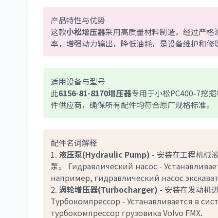
产品特性与优势
这款
小松增压器
采用高质量材料制造，经过严格测
率，增强动力输出，降低油耗，是设备维护和修
适用设备与型号
此
6156-81-8170增压器
专用于小松PC400-
件供应商，确保所有配件均符合原厂规格标准。
配件名词解释
1.
液压泵(Hydraulic Pump)
- 安装在工程机械
泵。 Гидравлический насос - Устанавливае
например, гидравлический насос экскаватор
2.
涡轮增压器(Turbocharger)
- 安装在发动机
Турбокомпрессор - Устанавливается в сис
турбокомпрессор грузовика Volvo FMX.