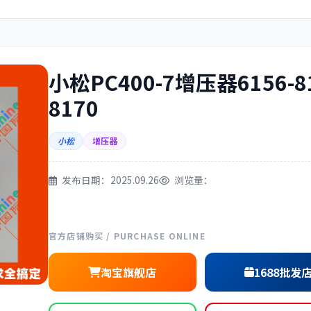
住友
神钢
小松PC400-7增压器6156-8
8170
三一
奔驰
小松
增压器
发布日期：2025.09.26
浏览量：
尔
徐工
利勃海尔
官方店铺购买 / PURCHASE ONLINE
淘宝旗舰店
1688批发