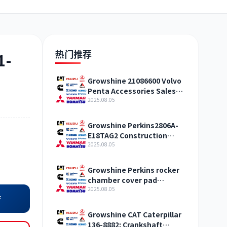
日野
现代
帕金斯
热门推荐
1-
Growshine 21086600 Volvo
Penta Accessories Sales
加藤
卡尔玛
杰西博
Center
2025.08.05
Growshine Perkins2806A-
E18TAG2 Construction
Machinery Internal
2025.08.05
Combustion Engine
Accessories
凯斯
山猫
上柴
Growshine Perkins rocker
chamber cover pad
T427303 construction
2025.08.05
店
machinery internal
combustion engine
Growshine CAT Caterpillar
accessories
136-8882: Crankshaft