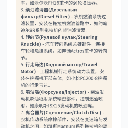
率，如沃尔沃FH16重卡的涡轮增压器。
3.
柴油滤清器(Дизельный
尼桑
依维柯
фильтр/Diesel Filter)
- 农机燃油系统过
滤装置，安装在拖拉机燃油管路中，如约翰
迪尔8R系列拖拉机的柴油滤清器。
4.
转向节(Рулевой кулак/Steering
Knuckle)
- 汽车转向系统关键部件，连接
车轮和悬挂系统，如奔驰Actros重卡的转向
节。
5.
行走马达(Ходовой мотор/Travel
Motor)
- 工程机械行走系统动力装置，安
装在挖掘机下部车体，如小松PC200-8挖掘
机的行走马达。
6.
喷油嘴(Форсунка/Injector)
- 柴油发
动机燃油喷射系统精密部件，控制燃油喷
射，如康明斯ISX15发动机的喷油嘴。
7.
离合器片(Сцепление/Clutch Disc)
-
农机传动系统摩擦部件，安装在变速箱与发
动机之间，如凯斯Magnum系列拖拉机的离