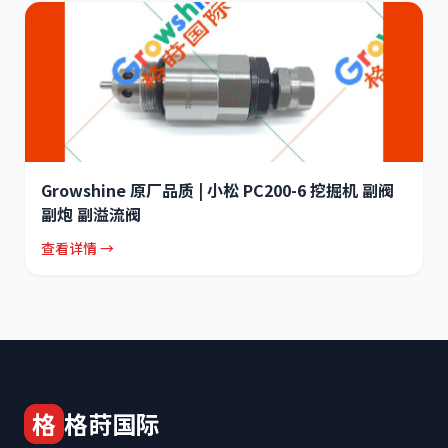
Growshine 原厂品质 | 小松 PC200-6 挖掘机 副阀
副炮 副溢流阀
查看详情 →
格
格莳国际