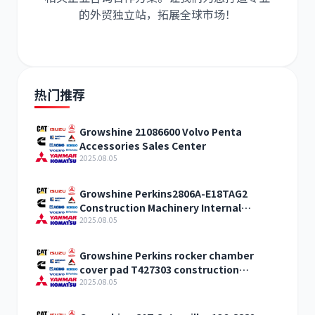
的外贸独立站，拓展全球市场！
热门推荐
Growshine 21086600 Volvo Penta
Accessories Sales Center
2025.08.05
Growshine Perkins2806A-E18TAG2
Construction Machinery Internal
Combustion Engine Accessories
2025.08.05
Growshine Perkins rocker chamber
cover pad T427303 construction
machinery internal combustion engine
2025.08.05
accessories