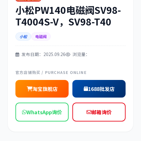
小松PW140电磁阀SV98-
三菱
博世
T4004S-V，SV98-T40
小松
电磁阀
洋马
住友
发布日期：2025.09.26
浏览量：
官方店铺购买 / PURCHASE ONLINE
淘宝旗舰店
1688批发店
神钢
日野
WhatsApp询价
邮箱询价
现代
帕金斯