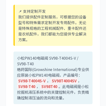
📌 支持定制开发
我们提供配件定制服务，可根据您的设备
型号和特殊需求定制开发专用配件。无论
卡尔玛
杰西博
是特殊规格的工程机械配件、重卡配件还
是农机配件，我们都能为您提供专业解决
方案。
小松PW140电磁阀 SV98-T4004S-V /
大宇
丰田
SV98-T40
格莳国际(Growshine International)专业供
应原装小松PW140电磁阀，产品编号：
SV98-T4004S-V
，
SV98T4004SV
，
SV98-T40
，
SV98T40
。此电磁阀是小松
约翰迪尔
徐工
挖掘机液压系统中的关键控制元件，负责精
确控制液压油的流向和流量。