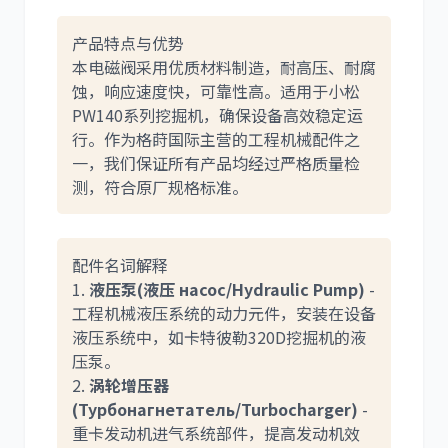
产品特点与优势
本电磁阀采用优质材料制造，耐高压、耐腐
利勃海尔
凯斯
蚀，响应速度快，可靠性高。适用于小松
PW140系列挖掘机，确保设备高效稳定运
行。作为格莳国际主营的工程机械配件之
一，我们保证所有产品均经过严格质量检
测，符合原厂规格标准。
山猫
上柴
配件名词解释
1.
液压泵(液压 насос/Hydraulic Pump)
-
工程机械液压系统的动力元件，安装在设备
液压系统中，如卡特彼勒320D挖掘机的液
潍柴
川崎
压泵。
2.
涡轮增压器
(Турбонагнетатель/Turbocharger)
-
重卡发动机进气系统部件，提高发动机效