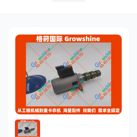
其他
小松
沃尔沃
康明斯
日立
久保田