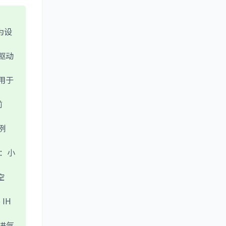
为设
驱动
用于
前
例
：小
空
IH
进气