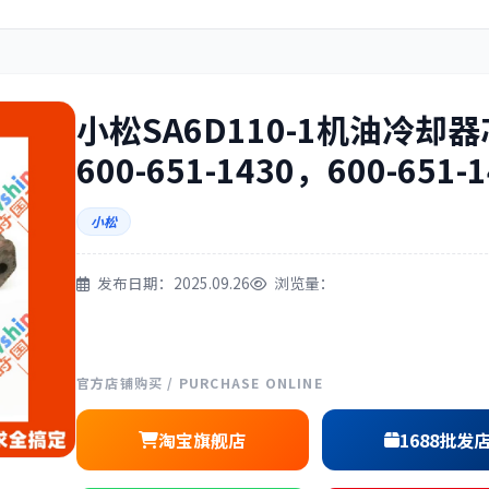
住友
神钢
小松SA6D110-1机油冷却器
600-651-1430，600-651-
三一
奔驰
小松
发布日期：2025.09.26
浏览量：
尔
徐工
利勃海尔
官方店铺购买 / PURCHASE ONLINE
淘宝旗舰店
1688批发