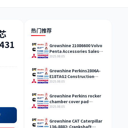
日野
现代
帕金斯
热门推荐
芯
1431
Growshine 21086600 Volvo
Penta Accessories Sales
加藤
卡尔玛
杰西博
Center
2025.08.05
Growshine Perkins2806A-
E18TAG2 Construction
Machinery Internal
2025.08.05
Combustion Engine
Accessories
凯斯
山猫
上柴
Growshine Perkins rocker
chamber cover pad
T427303 construction
2025.08.05
machinery internal
店
combustion engine
Growshine CAT Caterpillar
accessories
136-8882: Crankshaft