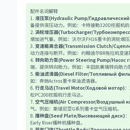
配件名词解释
1.
液压泵(Hydraulic Pump/Гидравлический 
备提供液压动力。例如：卡特彼勒320D挖掘机
2.
涡轮增压器(Turbocharger/Турбокомпресс
增加进气量。例如：沃尔沃FH16重卡的涡轮增
3.
变速箱离合器(Transmission Clutch/Сцепле
动力连接与断开。例如：约翰迪尔8R拖拉机变速
4.
转向助力泵(Power Steering Pump/Насос г
端，提供转向助力。例如：丰田凯美瑞转向助力
5.
柴油滤清器(Diesel Filter/Топливный филь
如：奔驰Actros重卡柴油滤清器。
6.
行走马达(Travel Motor/Ходовой мотор)
：
松PC200挖掘机行走马达。
7.
空气压缩机(Air Compressor/Воздушный к
气。例如：斯堪尼亚G系列重卡空气压缩机。
8.
播种盘(Seed Plate/Высевающий диск)
：
Early Riser播种机播种盘。
9.
节气门体(Throttle Body/Дроссельная за