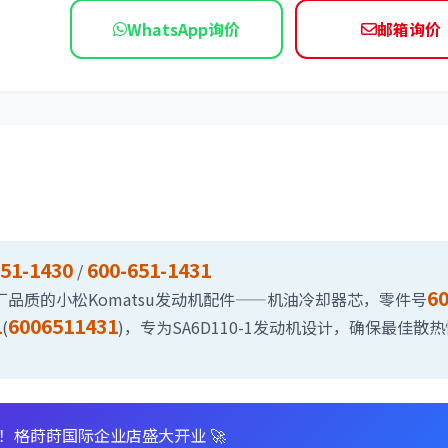
WhatsApp询价
邮箱询价
依维柯
651-1430
600-651-1431
/
60
)为您提供原厂品质的小松Komatsu发动机配件——机油冷却器芯，零件号
1
6006511431
(
)，专为SA6D110-1发动机设计，确保最佳散
惠！格莳莳国际企业店盛大开业 🚀