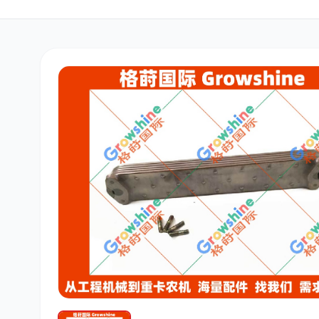
三菱
博世
洋马
道依茨
柳工
斗山
大宇
丰田
约翰迪