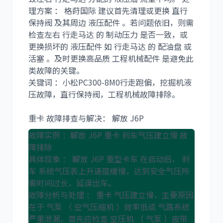
理方案 ： 格莳国际 建议首先清理或更换 直行
保持阀 及其周边 液压配件 。若问题依旧，则需
检查左右 行走马达 的 制动压力 是否一致，或
更换损坏的 液压配件 如 行走马达 的 配油盘 或
活塞 。及时更换高品质 工程机械配件 是避免此
类故障的关键。
关键词 ：小松PC300-8M0行走跑偏，挖掘机液
压故障，直行保持阀，工程机械故障排除。
重卡 故障排查与解决： 解放 J6P
故障实例 ：解放 J6P 重卡 刹车气压建立慢 故
障排除
具体现象 ： 解放 J6P 重型卡车 在启动后， 刹
车 系统气压表上升速度缓慢，达到安全气压所
需时间过长，延误出车。
故障分析与处理 ： 重卡 气压建立慢，主要原因
在于 气泵 （ 空气压缩机 ）效率低或 气路系统
严重泄漏。首先应检查 空压机 （ 气泵 ）皮带