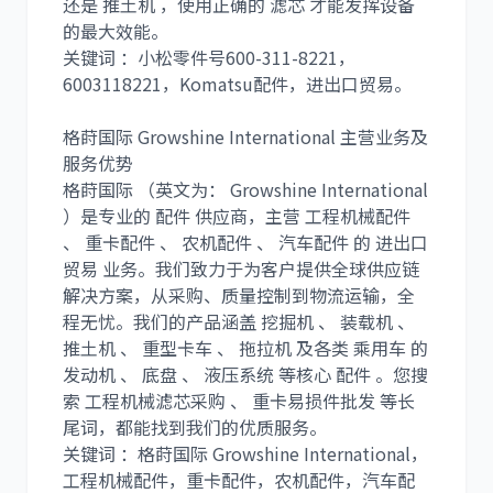
还是 推土机 ，使用正确的 滤芯 才能发挥设备
的最大效能。
关键词 ：小松零件号600-311-8221，
6003118221，Komatsu配件，进出口贸易。
利勃海尔
凯斯
格莳国际 Growshine International 主营业务及
服务优势
格莳国际 （英文为： Growshine International
）是专业的 配件 供应商，主营 工程机械配件
山猫
上柴
、 重卡配件 、 农机配件 、 汽车配件 的 进出口
贸易 业务。我们致力于为客户提供全球供应链
解决方案，从采购、质量控制到物流运输，全
程无忧。我们的产品涵盖 挖掘机 、 装载机 、
推土机 、 重型卡车 、 拖拉机 及各类 乘用车 的
发动机 、 底盘 、 液压系统 等核心 配件 。您搜
潍柴
川崎
索 工程机械滤芯采购 、 重卡易损件批发 等长
尾词，都能找到我们的优质服务。
关键词 ：格莳国际 Growshine International，
工程机械配件，重卡配件，农机配件，汽车配