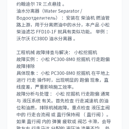
约翰迪尔 7R 三点悬挂 。
油水分离器（Water Separator /
Водоотделитель） ：安装在 柴油机 燃油管
路上游，用于分离燃油中的水分，本产品 小松
柴油滤芯 FFD10-1F 就具有类似功能。 举例 ：
沃尔沃 EC380D 油水分离器 。
工程机械 故障排查与解决： 小松挖掘机
故障实例 ：小松 PC300-8M0 挖掘机 行走跑偏
故障排除
具体现象 ：小松 PC300-8M0 挖掘机 在平地上
进行 行走 操作时，出现明显的 跑偏 现象，直
线度差，严重影响施工效率。
故障分析与处理 ： 小松 挖掘机 行走跑偏 通常
与 液压系统 有关。首先检查 行走减速机 的油
位和油质，排除机械故障。重点检查 液压主阀
中的 行走合流阀 或 直行保持阀 （ 直行阀 ）。
如果 直行阀 内的 弹簧 疲软或 阀芯 卡滞，会导
致左右 行走马达 分配的 液压油 流量不均。 处