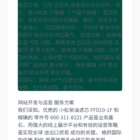
是否打滑，以及 空压机 自身是否存在损坏。其
次，重点检查 干燥罐 （ 气路干燥器 ）是否失
效，导致系统内结冰或堵塞。最后，检查全车
气管接头 、 四回路保护阀 、 手刹阀 等 制动系
统配件 是否存在明显漏气。 处理方案 ：如果确
定是 气泵 问题，需要更换 空压机 或检修其 活
塞环 等 重卡配件 。如果是 干燥罐 问题，必须
及时更换，以保护整个气路系统。 格莳国际 提
供原厂品质的 重卡配件 ，确保 解放 J6P 等设
备的 制动系统 安全可靠。
关键词 ：解放J6P气压建立慢，重卡刹车系统
故障，空压机故障，重卡配件。
网站开发与运营 服务方案
我们深知，优质的 小松柴油滤芯 FFD10-1F 和
精确的 零件号 600-311-8221 产品是业务基
石，而强大的线上展示平台和有效的运营策略
是实现全球 进出口贸易 成功的关键。 格莳国际
的优质 配件 需要被更多全球采购商发现。