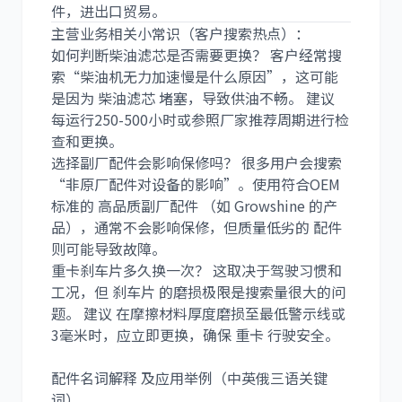
件，进出口贸易。
主营业务相关小常识（客户搜索热点）：
尼桑
依维柯
如何判断柴油滤芯是否需要更换？ 客户经常搜
索“柴油机无力加速慢是什么原因”，这可能
是因为 柴油滤芯 堵塞，导致供油不畅。 建议
每运行250-500小时或参照厂家推荐周期进行检
查和更换。
选择副厂配件会影响保修吗？ 很多用户会搜索
“非原厂配件对设备的影响”。使用符合OEM
标准的 高品质副厂配件 （如 Growshine 的产
品），通常不会影响保修，但质量低劣的 配件
则可能导致故障。
重卡刹车片多久换一次？ 这取决于驾驶习惯和
工况，但 刹车片 的磨损极限是搜索量很大的问
题。 建议 在摩擦材料厚度磨损至最低警示线或
3毫米时，应立即更换，确保 重卡 行驶安全。
配件名词解释 及应用举例（中英俄三语关键
词）