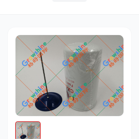
其他
小松
沃尔沃
康明斯
日立
久保田