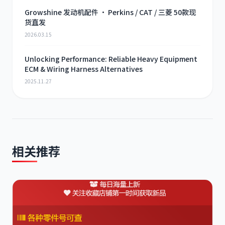
Growshine 发动机配件 · Perkins / CAT / 三菱 50款现
货直发
2026.03.15
Unlocking Performance: Reliable Heavy Equipment
ECM & Wiring Harness Alternatives
2025.11.27
相关推荐