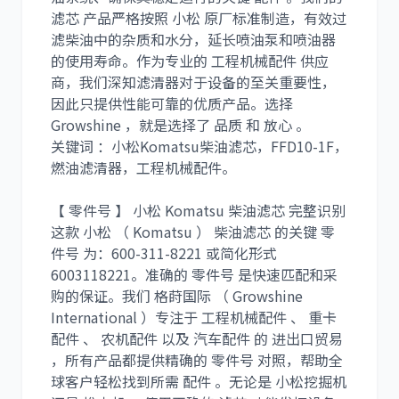
滤芯 产品严格按照 小松 原厂标准制造，有效过
滤柴油中的杂质和水分，延长喷油泵和喷油器
的使用寿命。作为专业的 工程机械配件 供应
商，我们深知滤清器对于设备的至关重要性，
卡尔玛
杰西博
因此只提供性能可靠的优质产品。选择
Growshine ，就是选择了 品质 和 放心 。
关键词 ：小松Komatsu柴油滤芯，FFD10-1F，
燃油滤清器，工程机械配件。
【 零件号 】 小松 Komatsu 柴油滤芯 完整识别
大宇
丰田
这款 小松 （ Komatsu ） 柴油滤芯 的关键 零
件号 为：
600-311-8221
或简化形式
6003118221
。准确的 零件号 是快速匹配和采
购的保证。我们 格莳国际 （ Growshine
International ）专注于 工程机械配件 、 重卡
配件 、 农机配件 以及 汽车配件 的 进出口贸易
约翰迪尔
徐工
，所有产品都提供精确的 零件号 对照，帮助全
球客户轻松找到所需 配件 。无论是 小松挖掘机