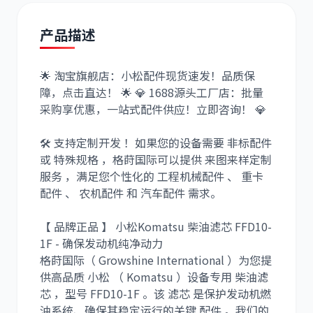
产品描述
🌟 淘宝旗舰店：小松配件现货速发！品质保
障，点击直达！ 🌟
💎 1688源头工厂店：批量
道依茨
柳工
采购享优惠，一站式配件供应！立即咨询！ 💎
🛠️ 支持定制开发 ！如果您的设备需要 非标配件
或 特殊规格 ，格莳国际可以提供 来图来样定制
服务 ，满足您个性化的 工程机械配件 、 重卡
斗山
三一
配件 、 农机配件 和 汽车配件 需求。
【 品牌正品 】 小松Komatsu 柴油滤芯 FFD10-
1F - 确保发动机纯净动力
格莳国际（ Growshine International ）为您提
供高品质 小松 （ Komatsu ）设备专用 柴油滤
奔驰
加藤
芯 ，型号 FFD10-1F 。该 滤芯 是保护发动机燃
油系统、确保其稳定运行的关键 配件 。我们的