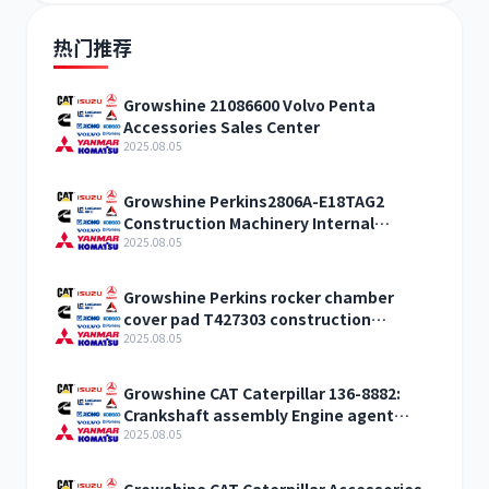
热门推荐
Growshine 21086600 Volvo Penta
Accessories Sales Center
2025.08.05
Growshine Perkins2806A-E18TAG2
Construction Machinery Internal
Combustion Engine Accessories
2025.08.05
Growshine Perkins rocker chamber
cover pad T427303 construction
machinery internal combustion engine
2025.08.05
accessories
Growshine CAT Caterpillar 136-8882:
Crankshaft assembly Engine agent
sales
2025.08.05
Growshine CAT Caterpillar Accessories