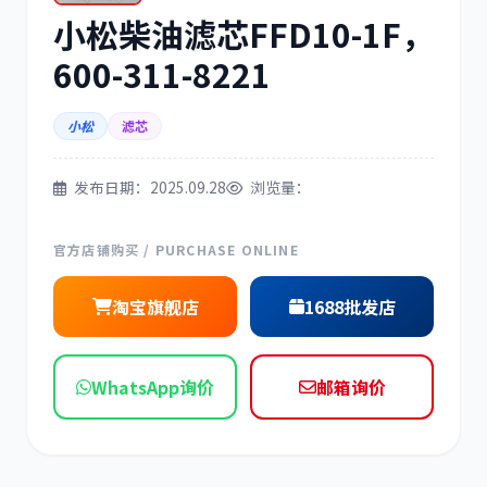
小松柴油滤芯FFD10-1F，
三菱
博世
600-311-8221
小松
滤芯
洋马
住友
发布日期：2025.09.28
浏览量：
官方店铺购买 / PURCHASE ONLINE
淘宝旗舰店
1688批发店
神钢
日野
WhatsApp询价
邮箱询价
现代
帕金斯