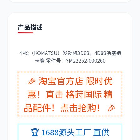
产品描述
道依茨
柳工
小松（KOMATSU）发动机3D88，4D88活塞销
卡簧 零件号：YM22252-000260
🎉 淘宝官方店 限时优
斗山
三一
惠！直击 格莳国际 精
品配件！点击抢购！ 🎉
奔驰
加藤
🏆 1688源头工厂 直供