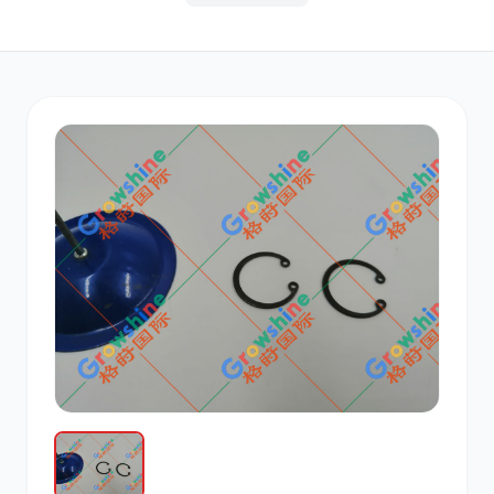
其他
小松
沃尔沃
康明斯
日立
久保田