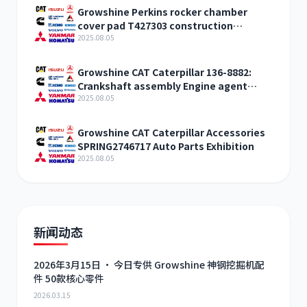
Growshine Perkins rocker chamber
cover pad T427303 construction
machinery internal combustion engine
2025.08.05
accessories
Growshine CAT Caterpillar 136-8882:
Crankshaft assembly Engine agent
sales
2025.08.05
Growshine CAT Caterpillar Accessories
SPRING2746717 Auto Parts Exhibition
2025.08.05
新闻动态
2026年3月15日 · 今日专供 Growshine 神钢挖掘机配
件 50款核心零件
2026.03.15