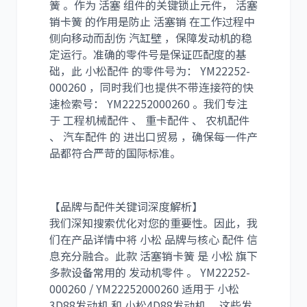
簧 。作为 活塞 组件的关键锁止元件， 活塞
销卡簧 的作用是防止 活塞销 在工作过程中
侧向移动而刮伤 汽缸壁 ，保障发动机的稳
利勃海尔
凯斯
定运行。准确的零件号是保证匹配度的基
础，此 小松配件 的零件号为： YM22252-
000260 ，同时我们也提供不带连接符的快
速检索号： YM22252000260 。我们专注
于 工程机械配件 、 重卡配件 、 农机配件
、 汽车配件 的 进出口贸易 ，确保每一件产
山猫
上柴
品都符合严苛的国际标准。
【品牌与配件关键词深度解析】
我们深知搜索优化对您的重要性。因此，我
们在产品详情中将 小松 品牌与核心 配件 信
潍柴
川崎
息充分融合。此款 活塞销卡簧 是 小松 旗下
多款设备常用的 发动机零件 。 YM22252-
000260 / YM22252000260 适用于 小松
3D88发动机 和 小松4D88发动机 ，这些发