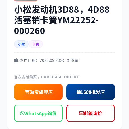
小松发动机3D88，4D88
三菱
博世
活塞销卡簧YM22252-
000260
小松
卡簧
洋马
住友
发布日期：2025.09.28
浏览量：
官方店铺购买 / PURCHASE ONLINE
神钢
日野
淘宝旗舰店
1688批发店
WhatsApp询价
邮箱询价
现代
帕金斯