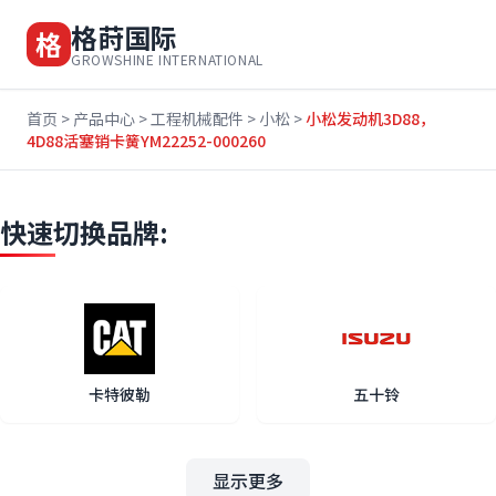
格莳国际
格
GROWSHINE INTERNATIONAL
首页
>
产品中心
>
工程机械配件
>
小松
>
小松发动机3D88，
4D88活塞销卡簧YM22252-000260
快速切换品牌:
卡特彼勒
五十铃
显示更多