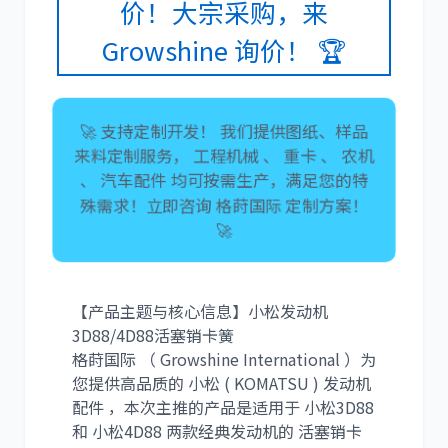
价！大宗采购，来
Growshine 询价！ 🏆
卡尔玛
杰西博
🚀 支持定制开发！ 我们提供图纸、样品
来料定制服务， 工程机械 、 重卡 、 农机
、 汽车配件 均可按需生产，满足您的特
殊需求！立即咨询 格莳国际 定制方案！
🚀
大宇
丰田
【产品主题与核心信息】小松发动机
3D88/4D88活塞销卡簧
格莳国际 （ Growshine International ）为
您提供高品质的 小松 ( KOMATSU ) 发动机
约翰迪尔
徐工
配件 ，本次主推的产品是适用于 小松3D88
和 小松4D88 两款经典发动机的 活塞销卡