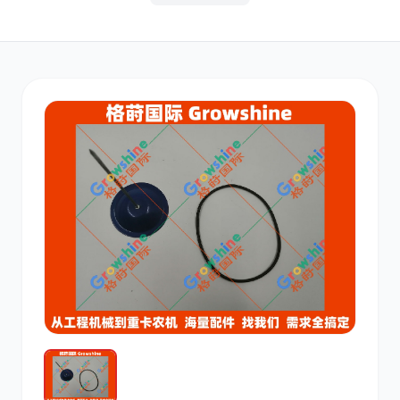
其他
小松
沃尔沃
康明斯
日立
久保田