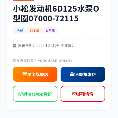
小松发动机6D125水泵O
三菱
博世
型圈07000-72115
小松
6D125
O型圈
洋马
住友
发布日期：2025.10.01
浏览量：
官方店铺购买 / PURCHASE ONLINE
淘宝旗舰店
1688批发店
神钢
日野
WhatsApp询价
邮箱询价
现代
帕金斯