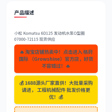
产品描述
小松 Komatsu 6D125 发动机水泵O型圈
道依茨
柳工
07000-72115 现货供应
🔥 淘宝店铺热卖中！点击进入 格莳
国际 （Growshine）官方店，好货
不容错过！🔥
斗山
三一
💰 1688源头厂家直供！大批量采购
请进， 工程机械配件 批发价格更
优！💰
奔驰
加藤