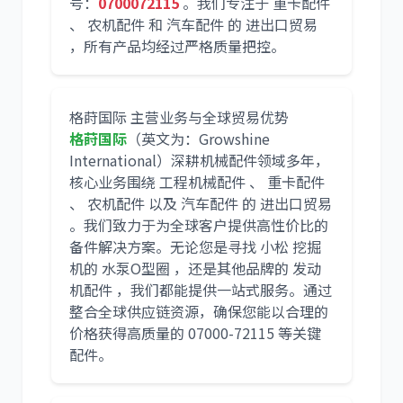
号：
0700072115
。我们专注于 重卡配件
、 农机配件 和 汽车配件 的 进出口贸易
，所有产品均经过严格质量把控。
利勃海尔
凯斯
格莳国际 主营业务与全球贸易优势
格莳国际
（英文为：Growshine
International）深耕机械配件领域多年，
核心业务围绕 工程机械配件 、 重卡配件
山猫
上柴
、 农机配件 以及 汽车配件 的 进出口贸易
。我们致力于为全球客户提供高性价比的
备件解决方案。无论您是寻找 小松 挖掘
机的 水泵O型圈 ，还是其他品牌的 发动
机配件 ，我们都能提供一站式服务。通过
整合全球供应链资源，确保您能以合理的
潍柴
川崎
价格获得高质量的 07000-72115 等关键
配件。