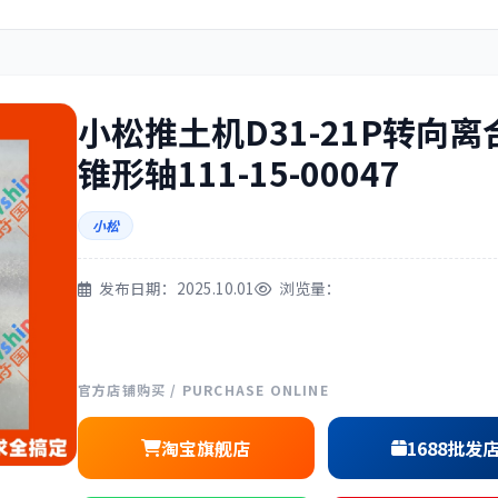
住友
神钢
小松推土机D31-21P转向离
锥形轴111-15-00047
三一
奔驰
小松
发布日期：2025.10.01
浏览量：
尔
徐工
利勃海尔
官方店铺购买 / PURCHASE ONLINE
淘宝旗舰店
1688批发