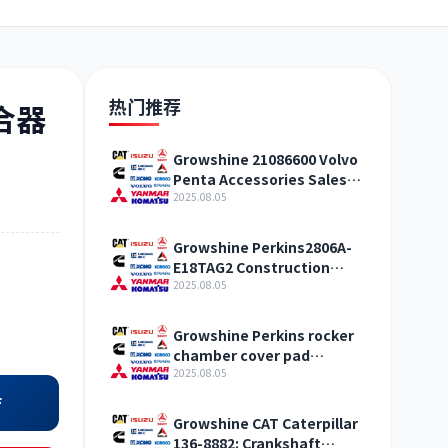
日野
现代
帕金斯
热门推荐
合器
Growshine 21086600 Volvo
Penta Accessories Sales
加藤
卡尔玛
杰西博
Center
2025.08.05
Growshine Perkins2806A-
E18TAG2 Construction
Machinery Internal
2025.08.05
Combustion Engine
Accessories
凯斯
山猫
上柴
Growshine Perkins rocker
chamber cover pad
T427303 construction
2025.08.05
machinery internal
店
combustion engine
Growshine CAT Caterpillar
accessories
136-8882: Crankshaft