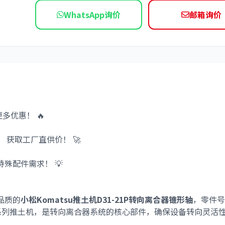
WhatsApp询价
邮箱询价
依维柯
多优惠！ 🔥
铺
获取工厂直供价！ 🚀
特殊配件需求！ 💡
厂品质的
小松Komatsu推土机D31-21P转向离合器锥形轴
，零件号
1系列推土机，是转向离合器系统的核心部件，确保设备转向灵活