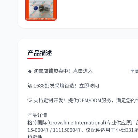
潍柴
川崎
尼桑
产品描述
🔥 淘宝店铺热卖中！点击进入
格莳国际淘宝店
享更
🚀 1688批发采购首选！立即访问
格莳国际1688店
💡 支持定制开发！提供OEM/ODM服务，满足您的
产品详情
格莳国际(Growshine International)专业供应原
15-00047 / 1111500047
。该配件适用于小松D3
稳定性。