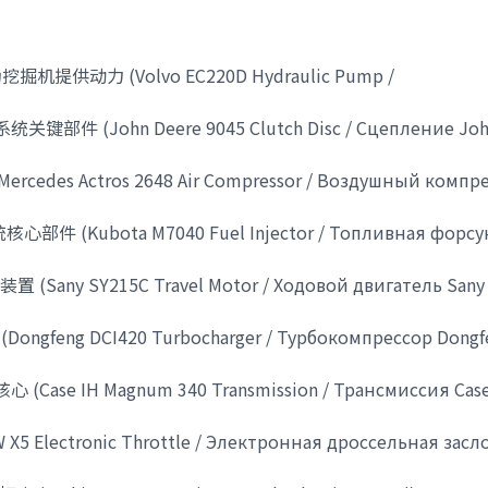
提供动力 (Volvo EC220D Hydraulic Pump /
统关键部件 (John Deere 9045 Clutch Disc / Сцепление Jo
edes Actros 2648 Air Compressor / Воздушный компр
件 (Kubota M7040 Fuel Injector / Топливная форсу
Sany SY215C Travel Motor / Ходовой двигатель Sany
feng DCI420 Turbocharger / Турбокомпрессор Dongf
Case IH Magnum 340 Transmission / Трансмиссия Case
lectronic Throttle / Электронная дроссельная засл