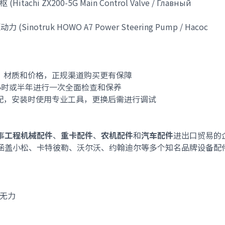
tachi ZX200-5G Main Control Valve / Главный
Sinotruk HOWO A7 Power Steering Pump / Насос
识、材质和价格，正规渠道购买更有保障
作小时或半年进行一次全面检查和保养
匹配，安装时使用专业工具，更换后需进行调试
事
工程机械配件
、
重卡配件
、
农机配件
和
汽车配件
进出口贸易的
涵盖小松、卡特彼勒、沃尔沃、约翰迪尔等多个知名品牌设备配
坡无力