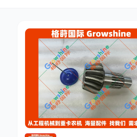
三菱
博世
洋马
道依茨
柳工
斗山
大宇
丰田
约翰迪