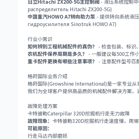
日立Hitachi ZX200-5G主控制阀
- 液压系统控制中枢 (Hi
распределитель Hitachi ZX200-5G)
中国重汽HOWO A7转向助力泵
- 提供转向系统液压动力 (
гидроусилителя Sinotruk HOWO A7)
行业小常识
如何辨别工程机械配件的真伪？
- 检查包装、标
农机配件保养周期是多久？
- 一般建议每500工
重卡配件更换有哪些注意事项？
- 注意配件型号
格莳国际业务介绍
格莳国际(Growshine International)是一家专业从
我们为全球客户提供高品质的机械配件解决方案，
故障处理方案
卡特彼勒Caterpillar 320D挖掘机行走无力故障
故障现象：
卡特彼勒320D挖掘机行走速度慢，爬
可能原因：
行走马达内部磨损