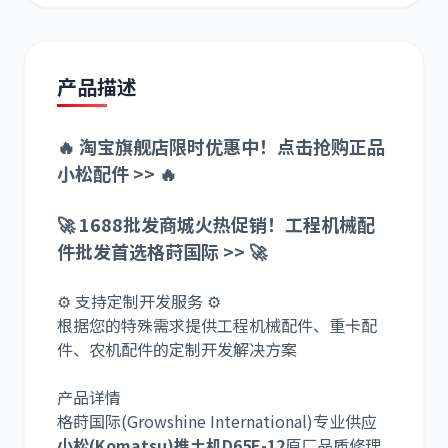
产品描述
道依茨
柳工
🔥 淘宝旗舰店限时优惠中！点击抢购正品
小松配件 >> 🔥
🚀 1688批发商城火热促销！工程机械配
件批发首选格莳国际 >> 🚀
斗山
三一
⚙️ 支持定制开发服务 ⚙️
根据您的特殊需求提供工程机械配件、重卡配
件、农机配件的定制开发解决方案
产品详情
奔驰
加藤
格莳国际(Growshine International)专业供应
小松(Komatsu)推土机D65E-12
原厂品质修理