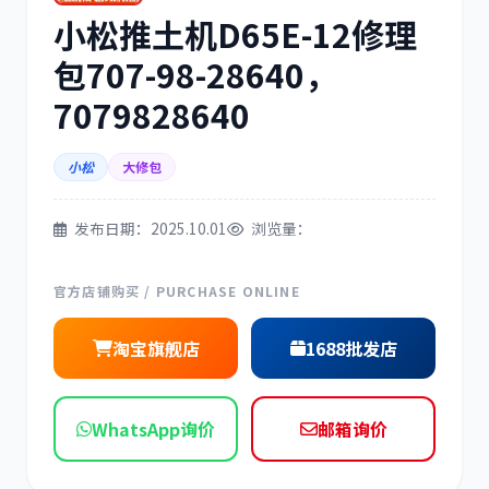
小松推土机D65E-12修理
三菱
博世
包707-98-28640，
7079828640
小松
大修包
洋马
住友
发布日期：2025.10.01
浏览量：
官方店铺购买 / PURCHASE ONLINE
神钢
日野
淘宝旗舰店
1688批发店
WhatsApp询价
邮箱询价
现代
帕金斯