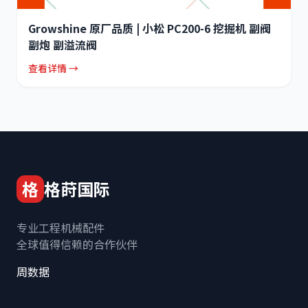
Growshine 原厂品质 | 小松 PC200-6 挖掘机 副阀
副炮 副溢流阀
查看详情 →
格
格莳国际
专业工程机械配件
全球值得信赖的合作伙伴
周数据