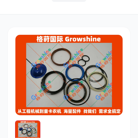
其他
小松
沃尔沃
康明斯
日立
久保田