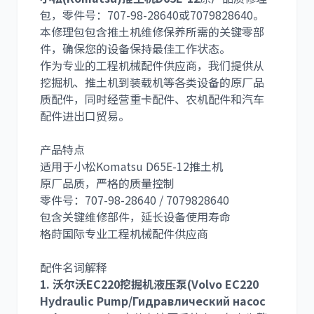
包，零件号：
707-98-28640
或
7079828640
。
本修理包包含推土机维修保养所需的关键零部
件，确保您的设备保持最佳工作状态。
作为专业的工程机械配件供应商，我们提供从
卡尔玛
杰西博
挖掘机、推土机到装载机等各类设备的原厂品
质配件，同时经营重卡配件、农机配件和汽车
配件进出口贸易。
产品特点
适用于小松Komatsu D65E-12推土机
大宇
丰田
原厂品质，严格的质量控制
零件号：707-98-28640 / 7079828640
包含关键维修部件，延长设备使用寿命
格莳国际专业工程机械配件供应商
配件名词解释
约翰迪尔
徐工
1. 沃尔沃EC220挖掘机液压泵(Volvo EC220
Hydraulic Pump/Гидравлический насос