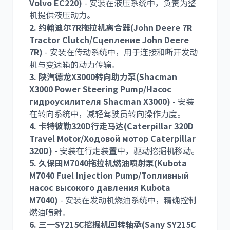
Volvo EC220)
- 安装在液压系统中，负责为整
机提供液压动力。
2. 约翰迪尔7R拖拉机离合器(John Deere 7R
Tractor Clutch/Сцепление John Deere
利勃海尔
凯斯
7R)
- 安装在传动系统中，用于连接和断开发动
机与变速箱的动力传输。
3. 陕汽德龙X3000转向助力泵(Shacman
X3000 Power Steering Pump/Насос
гидроусилителя Shacman X3000)
- 安装
山猫
上柴
在转向系统中，减轻驾驶员转向操作力度。
4. 卡特彼勒320D行走马达(Caterpillar 320D
Travel Motor/Ходовой мотор Caterpillar
320D)
- 安装在行走装置中，驱动挖掘机移动。
5. 久保田M7040拖拉机燃油喷射泵(Kubota
M7040 Fuel Injection Pump/Топливный
潍柴
川崎
насос высокого давления Kubota
M7040)
- 安装在发动机燃油系统中，精确控制
燃油喷射。
6. 三一SY215C挖掘机回转轴承(Sany SY215C