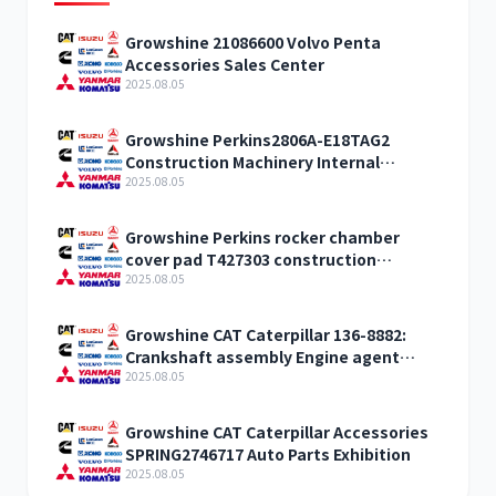
Growshine 21086600 Volvo Penta
Accessories Sales Center
2025.08.05
Growshine Perkins2806A-E18TAG2
Construction Machinery Internal
Combustion Engine Accessories
2025.08.05
Growshine Perkins rocker chamber
cover pad T427303 construction
machinery internal combustion engine
2025.08.05
accessories
Growshine CAT Caterpillar 136-8882:
Crankshaft assembly Engine agent
sales
2025.08.05
Growshine CAT Caterpillar Accessories
SPRING2746717 Auto Parts Exhibition
2025.08.05