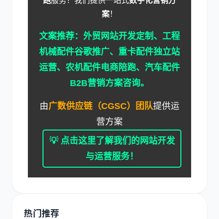
跑
服务？我们提供一站式
数字化营销方
案
！
文案推荐：
外贸网站开发定制
、
工程
机械配件谷歌推广
、
重卡配件独立站
运营
、
农机配件电商陪跑
、
汽车配件
B2B营销方案咨询
。
由
广数供应链（CGSC）团队
提供运
营方案
💡 点击这里了解我们的网站开发
与运营服务！
热门推荐