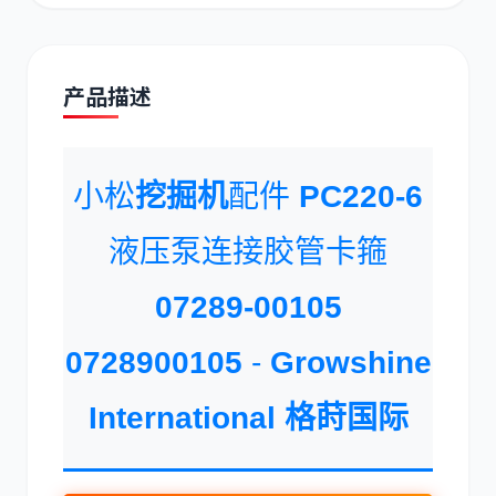
产品描述
道依茨
柳工
小松
挖掘机
配件
PC220-6
液压泵连接胶管卡箍
斗山
07289-00105
三一
0728900105
-
Growshine
International
格莳国际
奔驰
加藤