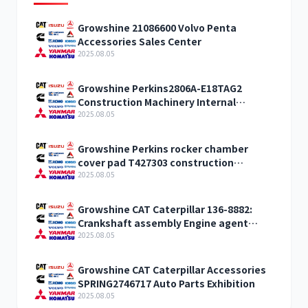
Growshine 21086600 Volvo Penta
Accessories Sales Center
2025.08.05
Growshine Perkins2806A-E18TAG2
Construction Machinery Internal
Combustion Engine Accessories
2025.08.05
Growshine Perkins rocker chamber
cover pad T427303 construction
machinery internal combustion engine
2025.08.05
accessories
Growshine CAT Caterpillar 136-8882:
Crankshaft assembly Engine agent
sales
2025.08.05
Growshine CAT Caterpillar Accessories
SPRING2746717 Auto Parts Exhibition
2025.08.05