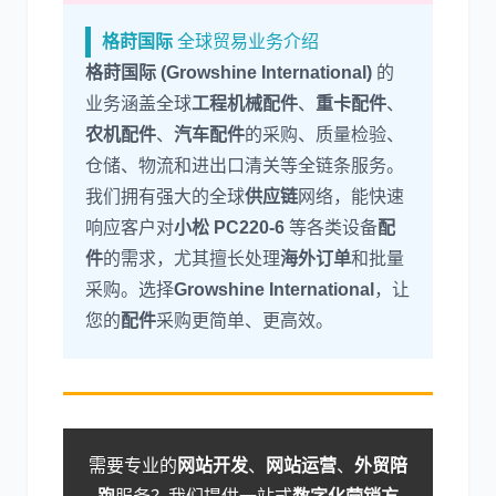
格莳国际
全球贸易业务介绍
格莳国际 (Growshine International)
的
业务涵盖全球
工程机械配件
、
重卡配件
、
农机配件
、
汽车配件
的采购、质量检验、
仓储、物流和进出口清关等全链条服务。
我们拥有强大的全球
供应链
网络，能快速
响应客户对
小松 PC220-6
等各类设备
配
件
的需求，尤其擅长处理
海外订单
和批量
采购。选择
Growshine International
，让
您的
配件
采购更简单、更高效。
需要专业的
网站开发
、
网站运营
、
外贸陪