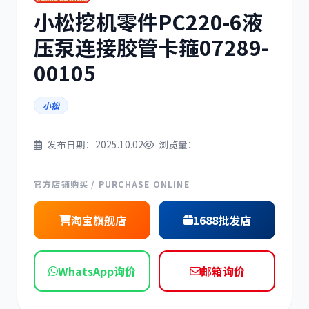
小松挖机零件PC220-6液
三菱
博世
压泵连接胶管卡箍07289-
00105
小松
洋马
住友
发布日期：2025.10.02
浏览量：
官方店铺购买 / PURCHASE ONLINE
神钢
日野
淘宝旗舰店
1688批发店
WhatsApp询价
邮箱询价
现代
帕金斯