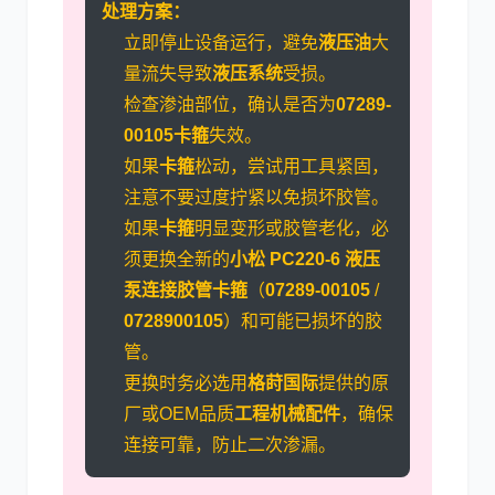
处理方案：
立即停止设备运行，避免
液压油
大
量流失导致
液压系统
受损。
检查渗油部位，确认是否为
07289-
00105
卡箍
失效。
如果
卡箍
松动，尝试用工具紧固，
注意不要过度拧紧以免损坏胶管。
如果
卡箍
明显变形或胶管老化，必
须更换全新的
小松 PC220-6 液压
泵连接胶管卡箍
（
07289-00105
/
0728900105
）和可能已损坏的胶
管。
更换时务必选用
格莳国际
提供的原
厂或OEM品质
工程机械配件
，确保
连接可靠，防止二次渗漏。