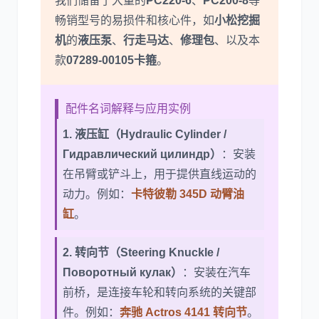
我们储备了大量的
PC220-6
、
PC200-8
等
畅销型号的易损件和核心件，如
小松挖掘
机
的
液压泵
、
行走马达
、
修理包
、以及本
款
07289-00105
卡箍
。
配件名词解释与应用实例
1. 液压缸（Hydraulic Cylinder /
Гидравлический цилиндр）
：安装
在吊臂或铲斗上，用于提供直线运动的
动力。例如：
卡特彼勒 345D 动臂油
缸
。
2. 转向节（Steering Knuckle /
Поворотный кулак）
：安装在汽车
前桥，是连接车轮和转向系统的关键部
件。例如：
奔驰 Actros 4141 转向节
。