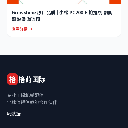
Growshine 原厂品质 | 小松 PC200-6 挖掘机 副阀
副炮 副溢流阀
查看详情 →
格
格莳国际
专业工程机械配件
全球值得信赖的合作伙伴
周数据