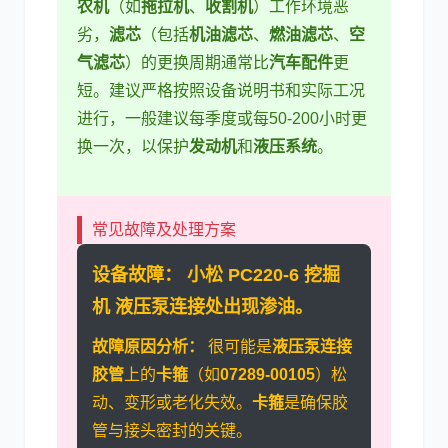
农机
（如
拖拉机
、
收割机
）工作环境恶
劣，
滤芯
（包括
机油滤芯
、
燃油滤芯
、
空
气滤芯
）的更换周期通常比
汽车配件
更
短。建议严格按照设备说明书和实际工况
进行，一般建议每季度或每50-200小时更
换一次，以保护
发动机
和
液压系统
。
常见故障及处理方案
设备故障：
小松 PC220-6 挖掘
机
液压泵
连接处出现渗油。
故障原因分析：
很可能是
液压泵连接
胶管
上的
卡箍
（如
07289-00105
）松
动、变形或老化失效。
卡箍
是确保胶
管与接头密封的关键。