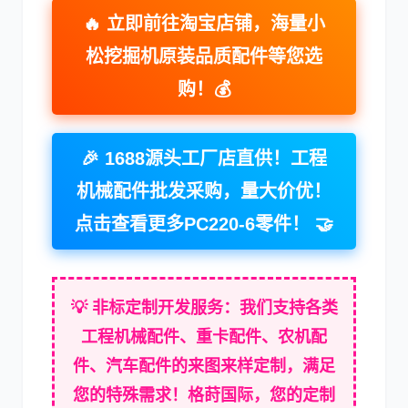
🔥
立即前往淘宝店铺
，海量
小
松挖掘机
原装品质配件等您选
购！
💰
卡尔玛
杰西博
🎉
1688源头工厂店直供
！
工程
机械配件
批发采购，量大价优！
大宇
丰田
点击查看更多
PC220-6
零件！ 🤝
💡
非标定制开发服务
：我们支持各类
工程机械配件
、
重卡配件
、
农机配
约翰迪尔
徐工
件
、
汽车配件
的来图来样定制，满足
您的特殊需求！
格莳国际
，您的
定制