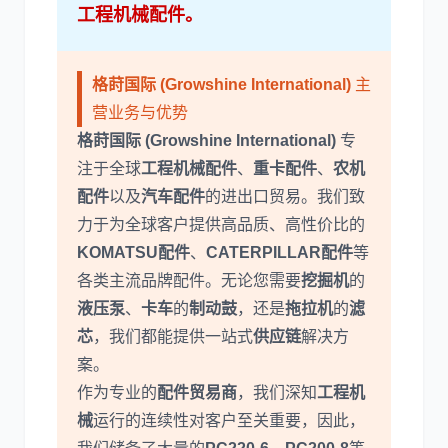
工程机械配件
。
尼桑
依维柯
格莳国际 (Growshine International)
主
营业务与优势
格莳国际 (Growshine International)
专
注于全球
工程机械配件
、
重卡配件
、
农机
配件
以及
汽车配件
的进出口贸易。我们致
力于为全球客户提供高品质、高性价比的
KOMATSU配件
、
CATERPILLAR配件
等
各类主流品牌配件。无论您需要
挖掘机
的
液压泵
、
卡车
的
制动鼓
，还是
拖拉机
的
滤
芯
，我们都能提供一站式
供应链
解决方
案。
作为专业的
配件贸易商
，我们深知
工程机
械
运行的连续性对客户至关重要，因此，