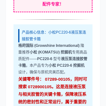
配件
专家！
利勃海尔
凯斯
产品核心信息：小松PC220-6液压泵连
接胶管卡箍
格莳国际 (Growshine International)
隆
山猫
上柴
重推荐
小松 (KOMATSU) 挖掘机
专用高品
质配件——
PC220-6
型号
液压泵连接胶管
卡箍
。本产品专为
小松 PC220-6
挖掘机
设计，确保与原机完美匹配。
关键零件号：
07289-00105
，同时可
潍柴
川崎
搜索
0728900105
。这是连接
液压泵
与相关胶管的关键
卡箍
，保障
液压系
统
的密封性和正常运行，属于重要的