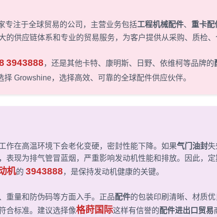
一家专注于全球贸易的公司，主营业务包括
工程机械配件
、
重卡配
大的供应链体系和专业的贸易服务，为客户提供从采购、质检、
8
3943888
，还是其他卡特、康明斯、日野、依维柯等品牌的
 Growshine，选择高效、可靠的全球配件供应伙伴。
工作在高温环境下会老化变硬，密封性能下降。如果
气门油封
失
，表现为排气管冒蓝烟，严重影响发动机性能和排放。因此，定
发动机
3943888
的
，是保持发动机健康的关键。
、重量和防伪码等方面入手。正品
配件
的包装印刷清晰、材质优
格莳国际
符合标准。建议选择像
这样有信誉的
配件进出口贸易