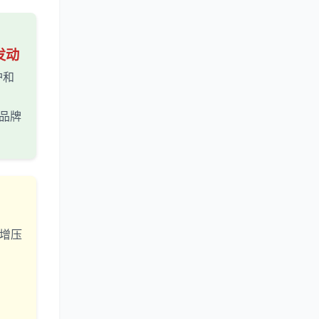
发动
护和
知名品牌
 增压