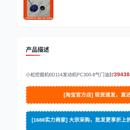
潍柴
川崎
尼桑
产品描述
39438
小松挖掘机6D114发动机PC300-8气门油封
[淘宝官方店]
现货速发，直达
大宗采购，批发更享折上折
[1688实力商家]