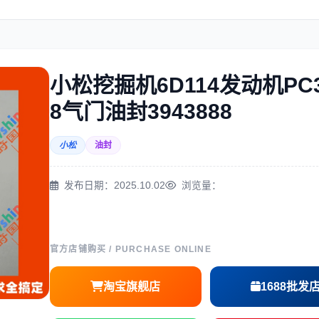
住友
神钢
小松挖掘机6D114发动机PC3
8气门油封3943888
三一
奔驰
小松
油封
发布日期：2025.10.02
浏览量：
尔
徐工
利勃海尔
官方店铺购买 / PURCHASE ONLINE
淘宝旗舰店
1688批发