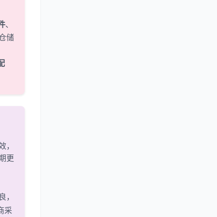
件
、
仓储
配
效，
期更
良，
商采