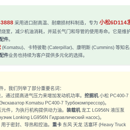
43888
小松6D114
采用进口耐高温、耐磨损材料制造，专为
燃烧室，减少机油消耗，并延长气门和导管的使用寿命。它是维
配件
。
松
(Komatsu)、卡特彼勒 (Caterpillar)、康明斯 (Cummins) 等
配件
业务也持续为客户提供多元化的选择。
件，我们列举了部分重要名词：
统，通过提高进气压力来增加发动机功率。
挖掘机
小松 PC400-7
, Экскаватор Komatsu PC400-7 Турбокомпрессор)。
压元件，为执行机构提供动力油。
装载机
龙工 LG956N 液压泵
грузчик Lonking LG956N Гидравлический насос)。
，用于密封、导热和控油。
重卡
东风 天龙 活塞环 (Heavy Truck