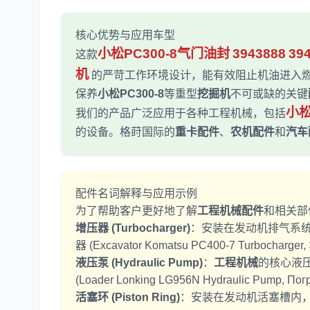
核心优势与应用车型
小松PC300-8气门油封
3943888
39
这款
机
的严苛工作环境设计，能有效阻止机油进入
保养
小松PC300-8
等重型
挖掘机
不可或缺的关键
小
我们的产品广泛应用于各种工程机械，包括
的设备。格莳国际的
重卡配件
、
农机配件
和
汽车
配件名词解释与应用示例
为了帮助客户更好地了解
工程机械配件
和相关部
增压器 (Turbocharger)
：安装在发动机排气系
器 (Excavator Komatsu PC400-7 Turbocharger
液压泵 (Hydraulic Pump)
：
工程机械
的核心液
(Loader Lonking LG956N Hydraulic Pump, По
活塞环 (Piston Ring)
：安装在发动机活塞槽内