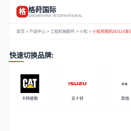
格莳国际
格
GROWSHINE INTERNATIONAL
首页
>
产品中心
>
工程机械配件
>
小松
>
小松挖掘机6D114发动
快速切换品牌:
卡特彼勒
五十铃
其他