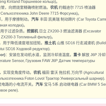
gfeng Kinland Поршневое кольцо)。
歧管，向燃烧室精确喷射燃油。
农机
约翰迪尔 7715 喷油器
or, Сельхозтехника John Deere 7715 Форсунка)。
部，用于摩擦制动。
汽车
丰田 凯美瑞 制动蹄片 (Car Toyota Camr
зная колодка)。
，用于过滤杂质。
挖掘机
日立 ZX200-3 燃油滤清器 (Excavator
achi ZX200-3 Топливный фильтр)。
，用于降低速度增加扭矩。
推土机
山推 SD16 行走减速机 (Bulldo
ntui SD16 Ходовой редуктор).
or)
：安装在发动机水道，监测冷却液温度。
重卡
解放 J6P 冷
ature Sensor, Грузовик FAW J6P Датчик температуры
，实现变角度传动。
农机
福田 雷沃 拖拉机 万向节 (Agricultural
 Сельхозтехника Foton Lovol Трактор Универсальный шарнир).
流电路的小电流开关。
汽车
宝马 5系 启动继电器 (Car BMW 5 Ser
овое реле).