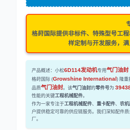
格莳国际提供非标件、特殊型号
工程
样定制与开发
服务，满
6D114发动机
气门油封
产品概述：小松
专用
Growshine International
格莳国际 (
) 隆
气门油封
3943
品质
。该
气门油封
的
零件号
为
性能的关键
工程机械配件
。
作为一家专注于
工程机械配件
、
重卡配件
、
农机
户提供稳定可靠的供应链服务。我们深知配件质
厂。