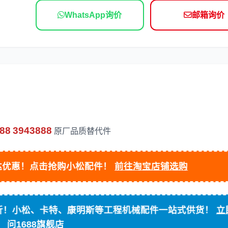
WhatsApp询价
邮箱询价
依维柯
88
3943888
原厂品质替代件
优惠！点击抢购小松配件！
前往淘宝店铺选购
立
！小松、卡特、康明斯等工程机械配件一站式供货！
问1688旗舰店