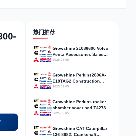
日野
现代
帕金斯
热门推荐
00-
Growshine 21086600 Volvo
Penta Accessories Sales
加藤
卡尔玛
杰西博
Center
2025.08.05
Growshine Perkins2806A-
E18TAG2 Construction
Machinery Internal
2025.08.05
Combustion Engine
Accessories
凯斯
山猫
上柴
Growshine Perkins rocker
chamber cover pad T427303
construction machinery
2025.08.05
internal combustion engine
店
accessories
Growshine CAT Caterpillar
136-8882: Crankshaft