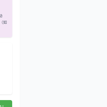
动
（如
，功
是否
，确