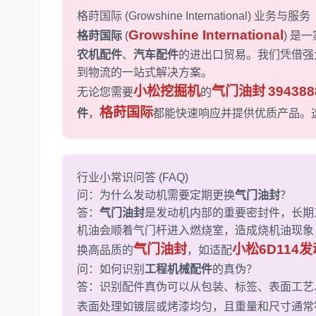
格莳国际 (Growshine International) 业务与服务
Growshine International
格莳国际
(
) 是
农机配件
、
汽车配件
的进出口贸易。我们凭借强
到物流的一站式解决方案。
小松挖掘机
气门油封
394388
无论您需要
的
格莳国际
件
，
都能快速响应并提供优质产品。选择
行业小常识问答 (FAQ)
问：为什么发动机需要定期更换
气门油封
？
答：
气门油封
是发动机内部的重要密封件，长期
机油会顺着气门杆进入燃烧室，造成烧机油现象
气门油封
小松6D114
换高品质的
，如适配
问：如何识别
工程机械配件
的真伪？
答：识别配件真伪可以从包装、标签、表面工艺
表面处理如镀层或烤漆均匀，且重量和尺寸通常