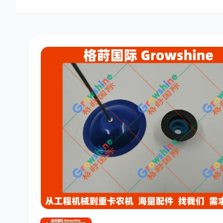
三菱
博世
洋马
道依茨
柳工
斗山
大宇
丰田
约翰迪