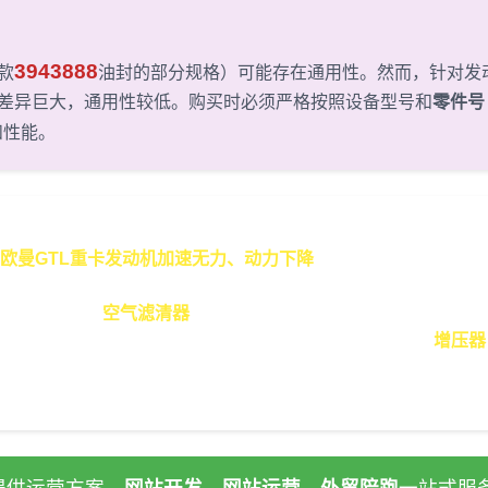
3943888
款
油封的部分规格）可能存在通用性。然而，针对发
差异巨大，通用性较低。购买时必须严格按照设备型号和
零件号
和性能。
常见故障及处理方案
欧曼GTL重卡发动机加速无力、动力下降
 行驶过程中感觉加速响应迟缓，爬坡无力，发动机噪音增大。
。首先应检查
空气滤清器
是否堵塞，滤清器堵塞会导致进气不足
，供油不足也会导致加速无力。若滤清器均正常，应检查
增压器
。在
格莳国际
，您可以找到上述所有高质量的
重卡配件
进行更换
空气滤芯、燃油滤芯通常是首选的经济处理方案。
提供运营方案，
网站开发、网站运营、外贸陪跑