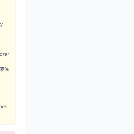
y
zer
却液温
ies