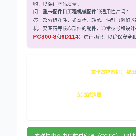
购，以保证产品质量。
问：
重卡配件
和
工程机械配件
的通用性高吗？
答：部分标准件，如螺栓、轴承、油封（例如这
机、变速箱等核心部件的
配件
，通常型号和设计
PC300-8
6D114
和
）进行匹配，以确保安全
重卡故障案例：
福田
故障现象：
一辆
重卡
福田 欧曼GTL
处理方案：
此现象常与燃油系统和进气系统有关
率下降。其次，检查
柴油滤清器
是否脏污或堵塞
损坏（如叶轮磨损或卡滞）或进气管路是否泄漏
保车辆恢复最佳性能。更换
本详情内容由广数供应链（CGSC）团队