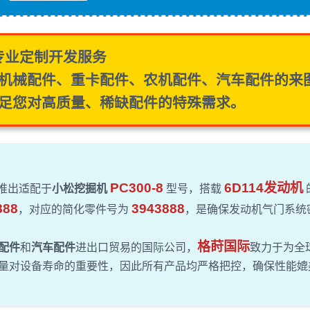
专业定制开发服务
机械配件
、
重卡配件
、
农机配件
、
汽车配件
的
来
足您对高质量、稀缺配件的特殊需求。
PC300-8
6D114发动机
重推出适配于
小松挖掘机
型号，搭载
888
3943888
，对应的简化零件号为
，是确保发动机气门系统
格莳国际
配件
和
汽车配件
进出口贸易的国际公司，
致力于为全
量对设备寿命的重要性，因此所有产品均严格把控，确保性能媲