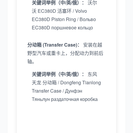
关键词举例（中/英/俄）：
沃尔
沃 EC380D 活塞环 / Volvo
EC380D Piston Ring / Вольво
EC380D поршневое кольцо
分动箱 (Transfer Case)：
安装在越
野型汽车或重卡上，分配动力到前后
轴。
关键词举例（中/英/俄）：
东风
天龙 分动箱 / Dongfeng Tianlong
Transfer Case / Дунфэн
Тяньлун раздаточная коробка