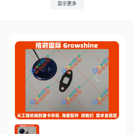
显示更多
其他
小松
沃尔沃
康明斯
日立
久保田