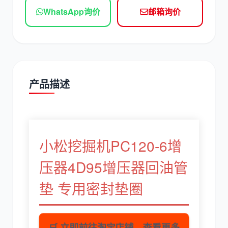
现代
帕金斯
WhatsApp询价
邮箱询价
道依茨
柳工
产品描述
小松挖掘机PC120-6增
斗山
三一
压器4D95增压器回油管
垫 专用密封垫圈
奔驰
加藤
🛒 立即前往淘宝店铺，查看更多