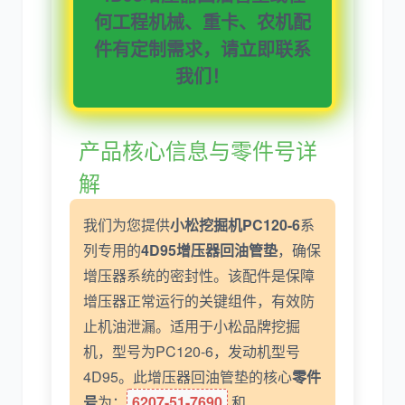
何工程机械、重卡、农机配
件有定制需求，请立即联系
我们！
利勃海尔
凯斯
产品核心信息与零件号详
解
山猫
上柴
我们为您提供
小松挖掘机PC120-6
系
列专用的
4D95增压器回油管垫
，确保
增压器系统的密封性。该配件是保障
增压器正常运行的关键组件，有效防
止机油泄漏。适用于小松品牌挖掘
潍柴
川崎
机，型号为PC120-6，发动机型号
4D95。此增压器回油管垫的核心
零件
号
为：
6207-51-7690
和