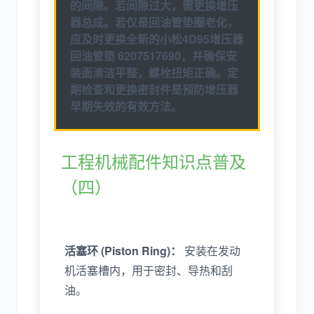
的间隙。若间隙过大，需更换增压
器总成。若仅是回油管垫圈老化，
应及时更换全新的
小松4D95增压器
回油管垫 6207517690
，并确保安
装面清洁平整，螺栓扭矩正确。定
期检查和更换密封件是预防增压器
早期失效的有效方法。
工程机械配件知识点普及
（四）
活塞环 (Piston Ring)：
安装在发动
机活塞槽内，用于密封、导热和刮
油。