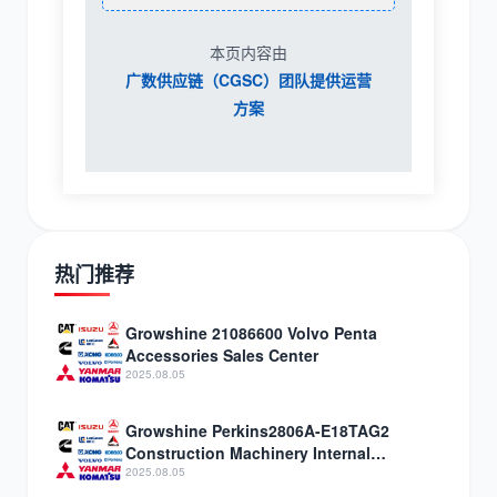
本页内容由
广数供应链（CGSC）团队提供运营
方案
热门推荐
Growshine 21086600 Volvo Penta
Accessories Sales Center
2025.08.05
Growshine Perkins2806A-E18TAG2
Construction Machinery Internal
Combustion Engine Accessories
2025.08.05