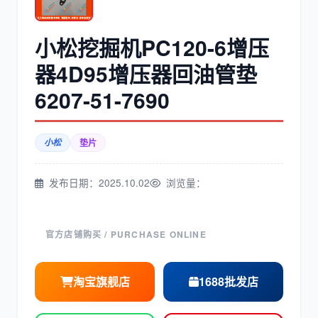
三菱
博世
小松挖掘机PC120-6增压
器4D95增压器回油管垫
6207-51-7690
洋马
住友
小松
垫片
发布日期：2025.10.02
浏览量：
神钢
日野
官方店铺购买 / PURCHASE ONLINE
淘宝旗舰店
1688批发店