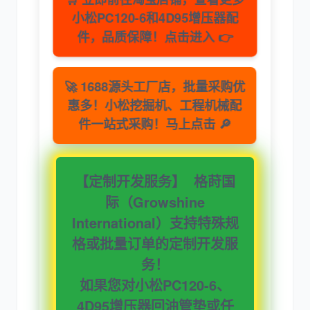
小松PC120-6和4D95增压器配
件，品质保障！点击进入 👉
🚀 1688源头工厂店，批量采购优
卡尔玛
杰西博
惠多！小松挖掘机、工程机械配
件一站式采购！马上点击 🔎
【定制开发服务】
格莳国
大宇
丰田
际（Growshine
International）支持特殊规
格或批量订单的
定制开发
服
务！
如果您对小松PC120-6、
约翰迪尔
徐工
4D95增压器回油管垫或任