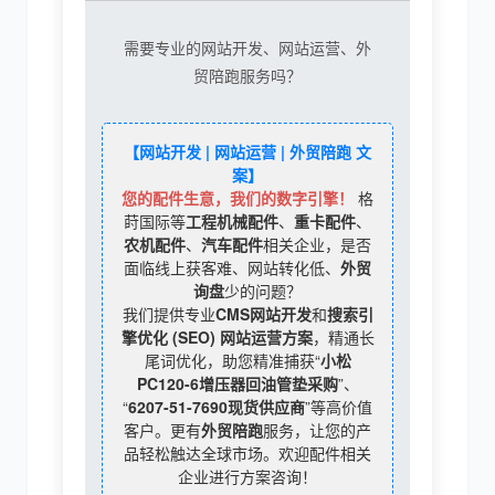
需要专业的网站开发、网站运营、外
贸陪跑服务吗？
【网站开发 | 网站运营 | 外贸陪跑 文
案】
您的配件生意，我们的数字引擎！
格
莳国际等
工程机械配件
、
重卡配件
、
农机配件
、
汽车配件
相关企业，是否
面临线上获客难、网站转化低、
外贸
询盘
少的问题？
我们提供专业
CMS网站开发
和
搜索引
擎优化 (SEO) 网站运营方案
，精通长
尾词优化，助您精准捕获“
小松
PC120-6增压器回油管垫采购
”、
“
6207-51-7690现货供应商
”等高价值
客户。更有
外贸陪跑
服务，让您的产
品轻松触达全球市场。欢迎配件相关
企业进行方案咨询！