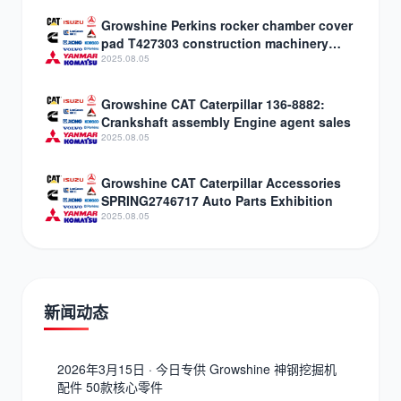
Growshine Perkins rocker chamber cover
pad T427303 construction machinery
internal combustion engine accessories
2025.08.05
Growshine CAT Caterpillar 136-8882:
Crankshaft assembly Engine agent sales
2025.08.05
Growshine CAT Caterpillar Accessories
SPRING2746717 Auto Parts Exhibition
2025.08.05
新闻动态
2026年3月15日 · 今日专供 Growshine 神钢挖掘机
配件 50款核心零件