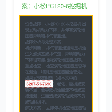
案：小松PC120-6挖掘机
设备故障：
小松PC120-6挖掘机
出
现
发动机动力下降，并伴有涡轮增
压器异响和排气冒蓝烟
。
故障分析与处理方案：
初步判断：
排气冒蓝烟通常是机油
进入燃烧室或排气道，异响和动力
下降很可能指向涡轮增压器故障。
重点检查：
检查涡轮增压器是否存
在漏油，特别是增压器回油管处。
如果发现密封垫（如本文中的
6207-51-7690
）老化、破损或安
装不当，会导致机油回流不畅或直
接泄漏，进而造成涡轮轴润滑不良
或轴封损坏。
解决方案：
立即停机检查增压器轴