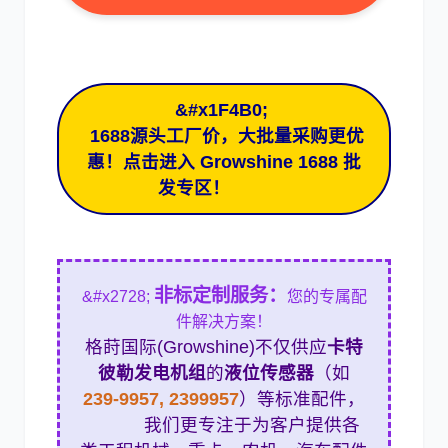
卡尔玛
杰西博
&#x1F4B0;
1688源头工厂价，大批量采购更优
惠！点击进入 Growshine 1688 批
发专区！
大宇
丰田
非标定制服务：
&#x2728;
您的专属配
件解决方案！
格莳国际(Growshine)不仅供应
卡特
彼勒发电机组
的
液位传感器
（如
约翰迪尔
徐工
239-9957, 2399957
）等标准配件，
我们更专注于为客户提供各