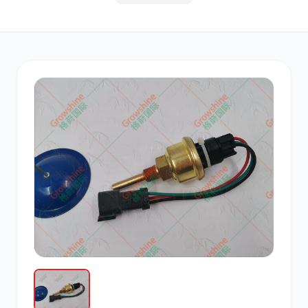
其他
小松
沃尔沃
康明斯
日立
久保田