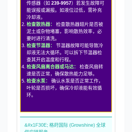
传感器（如
239-9957
）若发生故障可
能误报或漏报。如液位过低，需补充
冷却液。
检查散热器：
检查散热器翅片是否被
泥土或杂物堵塞，影响散热效率，必
要时进行清洗。
检查节温器：
节温器故障可能导致冷
却液无法大循环。可以拆下节温器检
查其开启温度和行程。
检查风扇离合器或马达：
检查风扇转
速是否正常，确保散热能力足够。
检查水泵：
确认水泵是否正常工作，
叶轮是否损坏，确保冷却液能有效循
环。
&#x1F30E; 格莳国际 (Growshine) 全球