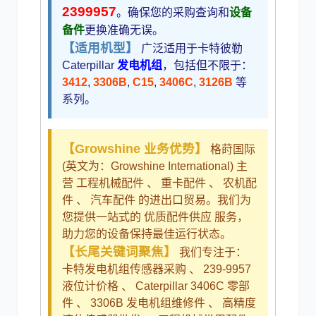
2399957
。确保您的采购查询和
设备
备件
更换准确无误。
尼桑
依维柯
【适用机型】
广泛适用于卡特彼勒
Caterpillar
发电机组
，包括但不限于：
3412
,
3306B
,
C15
,
3406C
,
3126B
等
系列。
【Growshine 业务优势】
格莳国际
(英文为：Growshine International) 主
营 工程机械配件 、 重卡配件 、 农机配
件 、 汽车配件 的进出口贸易。我们为
您提供一站式的 优质配件供应 服务，
助力您的设备保持最佳运行状态。
【长尾关键词聚焦】
我们专注于：
卡特发电机组传感器采购 、 239-9957
液位计价格 、 Caterpillar 3406C 零部
件 、 3306B 发电机组维修件 、 高精度