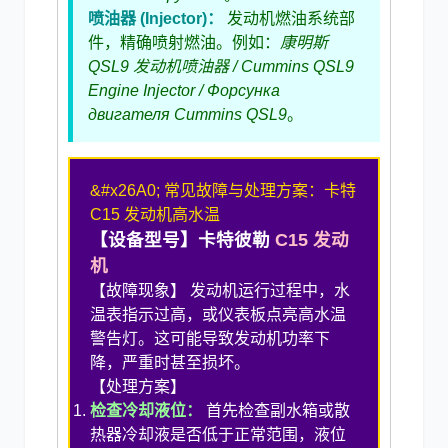
喷油器 (Injector)：
发动机燃油系统部
件，精确喷射燃油。例如：
康明斯
QSL9 发动机喷油器 / Cummins QSL9
Engine Injector / Форсунка
двигателя Cummins QSL9
。
&#x26A0; 常见故障与处理方案：卡特
C15 发动机高水温
【设备型号】卡特彼勒
C15 发动
机
【故障现象】 发动机运行过程中，水
温表指示过高，或仪表板点亮高水温
警告灯。这可能导致发动机功率下
降，严重时甚至损坏。
【处理方案】
检查冷却液位：
首先检查副水箱或散
热器冷却液是否低于正常范围，液位