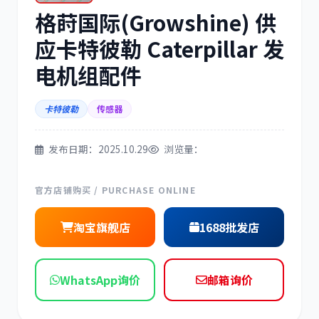
格莳国际(Growshine) 供
三菱
博世
应卡特彼勒 Caterpillar 发
电机组配件
卡特彼勒
传感器
洋马
住友
发布日期：2025.10.29
浏览量：
官方店铺购买 / PURCHASE ONLINE
神钢
日野
淘宝旗舰店
1688批发店
WhatsApp询价
邮箱询价
现代
帕金斯