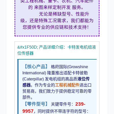
类工程机械、重卡、农机、汽车配件
的 来图来样定制开发 服务。
无论是稀缺型号、性能升
利勃海尔
凯斯
级，还是特殊工况需求，我们都能为
您提供专业的供应链和技术支持！
&#x1F50D; 产品详细介绍：卡特发电机组液
位传感器
山猫
上柴
【核心产品】
格莳国际(Growshine
International) 隆重推出适配卡特彼勒
(Caterpillar) 发电机组的高品质
液位传
感器
。作为专业的
工程机械配件
进出口
潍柴
川崎
贸易商，我们致力于提供稳定可靠的零
部件。
239-
【零件型号】
关键零件号：
9957
，同时提供不带连字符的型号：