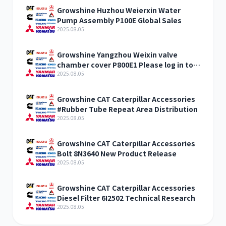
Growshine Huzhou Weierxin Water
Pump Assembly P100E Global Sales
2025.08.05
Growshine Yangzhou Weixin valve
chamber cover P800E1 Please log in to
sell
2025.08.05
Growshine CAT Caterpillar Accessories
#Rubber Tube Repeat Area Distribution
2025.08.05
Growshine CAT Caterpillar Accessories
Bolt 8N3640 New Product Release
2025.08.05
Growshine CAT Caterpillar Accessories
Diesel Filter 6I2502 Technical Research
2025.08.05