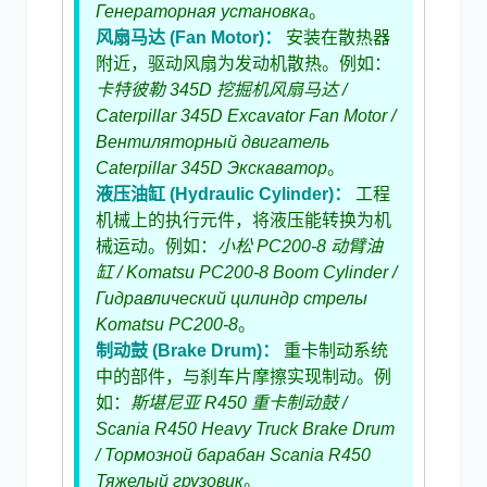
Генераторная установка
。
风扇马达 (Fan Motor)：
安装在散热器
附近，驱动风扇为发动机散热。例如：
卡特彼勒 345D 挖掘机风扇马达 /
Caterpillar 345D Excavator Fan Motor /
Вентиляторный двигатель
Caterpillar 345D Экскаватор
。
液压油缸 (Hydraulic Cylinder)：
工程
机械上的执行元件，将液压能转换为机
械运动。例如：
小松 PC200-8 动臂油
缸 / Komatsu PC200-8 Boom Cylinder /
Гидравлический цилиндр стрелы
Komatsu PC200-8
。
制动鼓 (Brake Drum)：
重卡制动系统
中的部件，与刹车片摩擦实现制动。例
如：
斯堪尼亚 R450 重卡制动鼓 /
Scania R450 Heavy Truck Brake Drum
/ Тормозной барабан Scania R450
Тяжелый грузовик
。