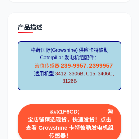
产品描述
道依茨
柳工
格莳国际(Growshine) 供应卡特彼勒
Caterpillar 发电机组配件：
239-9957
2399957
液位传感器
,
适用机型
3412, 3306B, C15, 3406C,
3126B
斗山
三一
&#x1F6CD;
淘
宝店铺精选现货，快速发货！点击
查看 Growshine 卡特彼勒发电机组
奔驰
加藤
传感器！