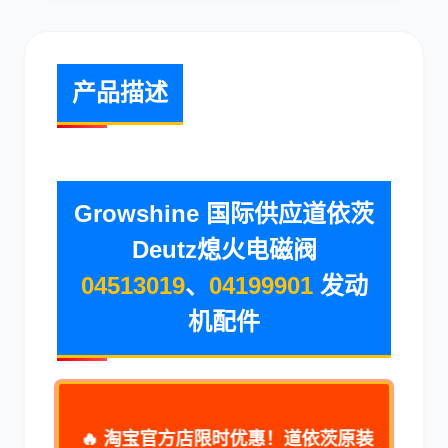
现代
帕金斯
产品描述
道依茨
柳工
Growshine 国际供应道依茨
Deutz熄火电磁阀
04513019
、
04199901
发动
斗山
三一
机配件
🔥 淘宝官方店限时优惠！道依茨原装
奔驰
加藤