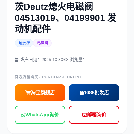
茨Deutz熄火电磁阀
04513019、04199901 发
三菱
博世
动机配件
道依茨
电磁阀
洋马
住友
发布日期：2025.10.30
浏览量：
官方店铺购买 / PURCHASE ONLINE
淘宝旗舰店
1688批发店
神钢
日野
WhatsApp询价
邮箱询价