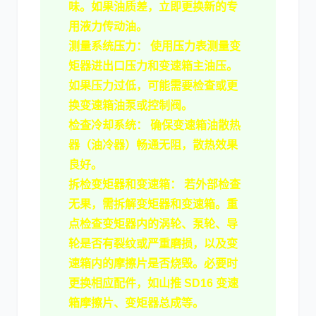
味。如果油质差，立即更换新的专
用液力传动油。
测量系统压力：
使用压力表测量变
矩器进出口压力和变速箱主油压。
如果压力过低，可能需要检查或更
换
变速箱油泵
或控制阀。
检查冷却系统：
确保变速箱油散热
器（油冷器）畅通无阻，散热效果
良好。
拆检变矩器和变速箱：
若外部检查
无果，需拆解变矩器和变速箱。重
点检查变矩器内的
涡轮、泵轮、导
轮
是否有裂纹或严重磨损，以及变
速箱内的摩擦片是否烧毁。必要时
更换相应配件，如
山推 SD16 变速
箱摩擦片
、
变矩器总成
等。