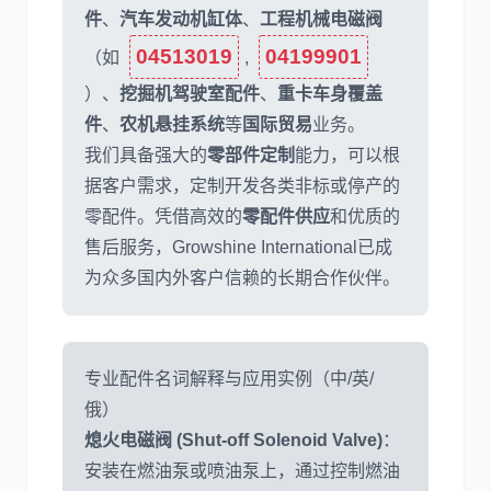
件
、
汽车发动机缸体
、
工程机械电磁阀
04513019
04199901
（如
,
）、
挖掘机驾驶室配件
、
重卡车身覆盖
件
、
农机悬挂系统
等
国际贸易
业务。
我们具备强大的
零部件定制
能力，可以根
据客户需求，定制开发各类非标或停产的
零配件。凭借高效的
零配件供应
和优质的
售后服务，Growshine International已成
为众多国内外客户信赖的长期合作伙伴。
专业配件名词解释与应用实例（中/英/
俄）
熄火电磁阀 (Shut-off Solenoid Valve)
：
安装在燃油泵或喷油泵上，通过控制燃油