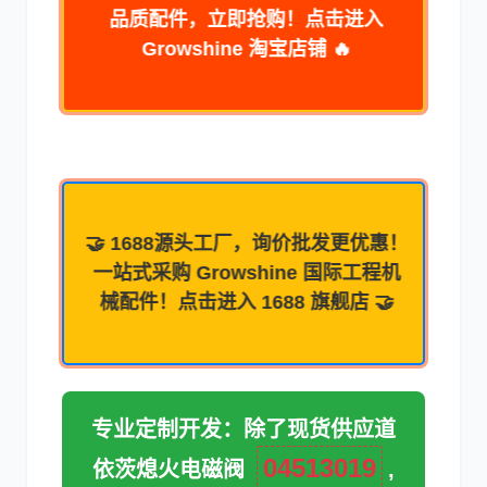
品质配件，立即抢购！点击进入
Growshine 淘宝店铺 🔥
卡尔玛
杰西博
🤝 1688源头工厂，询价批发更优惠！
一站式采购 Growshine 国际工程机
械配件！点击进入 1688 旗舰店 🤝
大宇
丰田
专业定制开发：
除了现货供应道
约翰迪尔
徐工
04513019
依茨熄火电磁阀
,