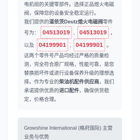
电机组的关键零部件。选择正品熄火电磁
阀，保障您的设备安全稳定运行。
我们提供的
道依茨Deutz熄火电磁阀
零件
尼桑
依维柯
04513019
04513019
号为：
,
，
04199901
04199901
以及
,
。
这两个零件号产品均经过严格的质量检
测，完全符合原厂规格，性能可靠，是您
替换损坏件或进行设备保养升级的理想选
择。作为专业的
柴油机配件供应商
，我们
承诺提供优质的
进口配件
，确保供货稳
定，价格合理。
Growshine International (格莳国际) 主营
业务与优势