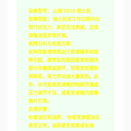
设备型号：
山推 SD16 推土机
故障现象：
推土机在工作过程中出
现行走无力，甚至无法爬坡，且变
速箱油温异常升高。
故障分析与处理方案：
这种现象通常是由于
变速箱系统
故
障引起，最常见的原因是
变矩器
内
部元件磨损或损坏，导致变矩器效
率降低，液力传动油大量发热。此
外，也可能是
变速箱控制阀
泄漏或
压力调节不当，或者变速箱内部
摩
擦片
打滑。
处理步骤：
检查油位和油质：
检查变速箱油位
是否正常，油质是否变黑或有焦