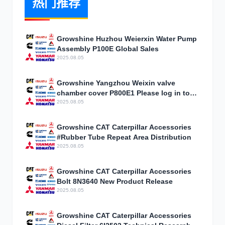
热门推荐
Growshine Huzhou Weierxin Water Pump
Assembly P100E Global Sales
2025.08.05
Growshine Yangzhou Weixin valve
chamber cover P800E1 Please log in to
sell
2025.08.05
Growshine CAT Caterpillar Accessories
#Rubber Tube Repeat Area Distribution
2025.08.05
Growshine CAT Caterpillar Accessories
Bolt 8N3640 New Product Release
2025.08.05
Growshine CAT Caterpillar Accessories