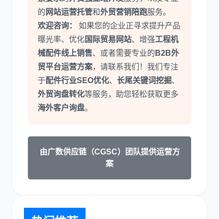
的
网站运营托管
和
外贸营销陪跑
服务。
欢迎咨询：
如果您的企业正寻求提升产品
曝光率、优化
国际贸易网站
、增强
工程机
械配件线上销售
、或者需要专业的
B2B外
贸平台运营方案
，请联系我们！我们专注
于
配件行业SEO优化
、
长尾关键词挖掘
、
外贸询盘转化
等服务，助您轻松获取更多
海外客户询盘
。
由广数供应链（CGSC）团队提供运营方
案