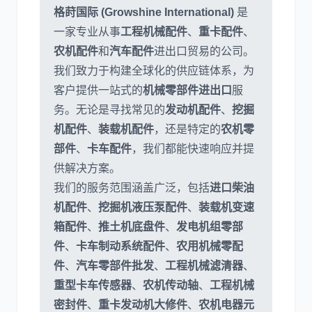
格莳国际 (Growshine International)
是
一家专业从事
工程机械配件
、
重卡配件
、
农机配件
和
汽车配件
进出口贸易的公司。
我们致力于构建全球化的供应链体系，为
客户提供一站式的
机械零部件进出口
服
务。无论是寻找常见的
发动机配件
、
挖掘
机配件
、
装载机配件
，还是特定的
农机零
部件
、
卡车配件
，我们都能快速响应并提
供解决方案。
我们的服务范围涵盖广泛，包括
进口柴油
机配件
、
挖掘机液压泵配件
、
装载机变速
箱配件
、
推土机底盘件
、
发电机组零部
件
、
卡车制动系统配件
、
农用机械零配
件
、
汽车零部件批发
、
工程机械滤清器
、
重型卡车传感器
、
农机传动轴
、
工程机械
密封件
、
重卡发动机大修件
、
农机电器元