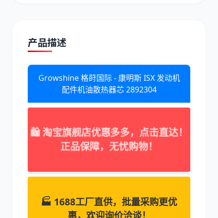
产品描述
道依茨
柳工
Growshine 格莳国际 - 康明斯 ISX 发动机
配件机油散热器芯 2892304
🛍️ 淘宝旗舰店优惠多多，点击直达！
斗山
三一
正品保障，无忧购物！
🏭 1688工厂直供，批量采购更优
奔驰
加藤
惠，欢迎询价洽谈！