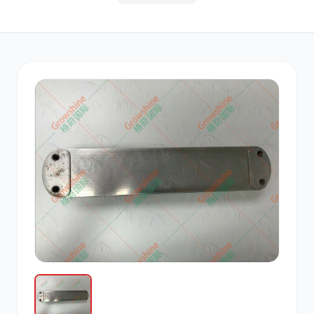
其他
小松
沃尔沃
康明斯
日立
久保田