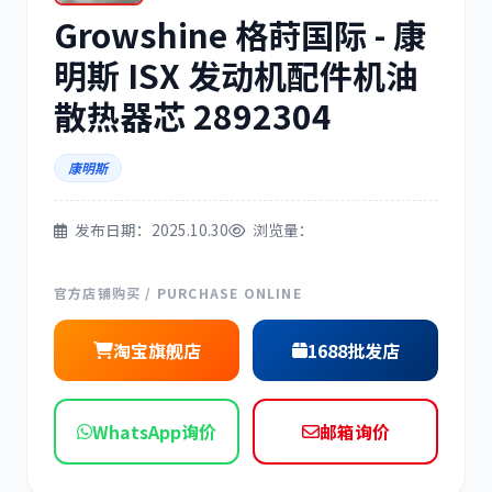
Growshine 格莳国际 - 康
三菱
博世
明斯 ISX 发动机配件机油
散热器芯 2892304
康明斯
洋马
住友
发布日期：2025.10.30
浏览量：
官方店铺购买 / PURCHASE ONLINE
神钢
日野
淘宝旗舰店
1688批发店
WhatsApp询价
邮箱询价
现代
帕金斯