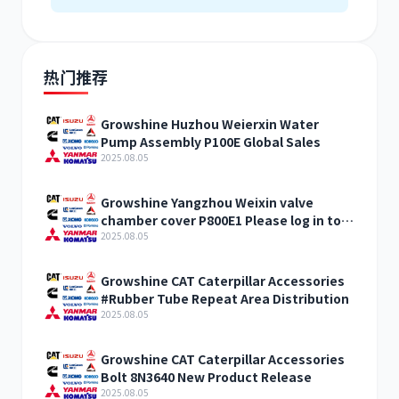
热门推荐
Growshine Huzhou Weierxin Water
Pump Assembly P100E Global Sales
2025.08.05
Growshine Yangzhou Weixin valve
chamber cover P800E1 Please log in to
sell
2025.08.05
Growshine CAT Caterpillar Accessories
#Rubber Tube Repeat Area Distribution
2025.08.05
Growshine CAT Caterpillar Accessories
Bolt 8N3640 New Product Release
2025.08.05