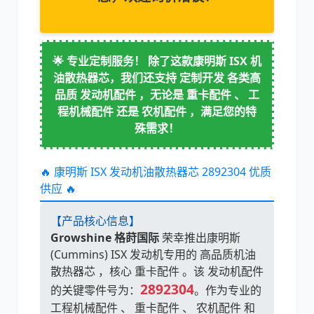
🌟 专业定制服务！ 除了这款康明斯 ISX 机
卡尔玛
杰西博
油散热器芯，我们还支持 定制开发 各类高
品质 发动机配件 ，无论是 重卡配件 、 工
程机械配件 还是 农机配件 ，满足您的特
殊需求！
🔥 康明斯 ISX 发动机油散热器芯 2892304 优质
大宇
丰田
供应 🔥
【产品核心信息】
Growshine 格莳国际
荣幸推出康明斯
(Cummins) ISX 发动机专用的 高品质机油
约翰迪尔
徐工
散热器芯 ，核心 重卡配件 。该 发动机配件
2892304
的关键零件号为：
。作为专业的
工程机械配件 、 重卡配件 、 农机配件 和