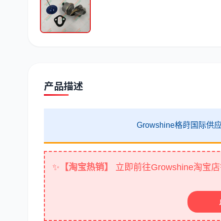
潍柴
川崎
尼桑
产品描述
Growshine格莳国
✨
【淘宝热销】
立即前往Growshine淘
点