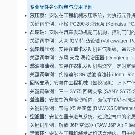
专业配件名词解释与应用举例
液压泵
：安装在
工程机械
液压系统，为执行
关键词举例：小松 PC200-8 液压泵 (Komatsu PC200-8 
凸轮轴
：安装在
汽车
发动机配气机构，控制
关键词举例：大众 帕萨特 凸轮轴 (Volkswagen Passat C
涡轮增压器
：安装在
重卡
发动机进气系统，通
关键词举例：东风 天龙 涡轮增压器 (Dongfeng Tianlong T
燃油喷油器
：安装在
农机
发动机燃烧室，定
关键词举例：约翰迪尔 8R 燃油喷油器 (John Deere 8R Fue
回转支承
：安装在
工程机械
（如挖掘机）上下
关键词举例：三一 SY75 回转支承 (SANY SY75 Slewing
差速器
：安装在
汽车
驱动桥内，确保车轮以
关键词举例：宝马 X5 差速器 (BMW X5 Differential
空滤器
：安装在
重卡
进气系统，过滤空气
关键词举例：解放 J6P 空滤器 (FAW J6P Air Filter, 
活塞环
：安装在
工程机械
发动机活塞槽内，