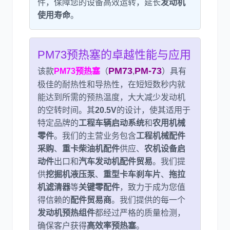
件，保障您的设备高效运转，延长
发动机
使用寿命
。
尼桑
依维柯
PM73预热塞的卓越性能与应用
PM73
PM-73
该款
PM73预热塞
（
,
）具有
极佳的耐热性和导热性，在短短数秒内就
能达到所需的预热温度，大大减少发动机
的空转时间。其
20.5V
的设计，使其适用于
特定品牌的
工程车辆启动系统
和
农用机械
零件
。我们的主营业务包含
工程机械配件
采购
、
重卡柴油机配件
供应、
农机设备启
动件
出口和
汽车发动机配件贸易
。我们提
供
挖掘机液压泵
、
重型卡车刹车片
、
拖拉
机滤清器
等
关键零配件
，致力于成为您值
得信赖的
配件贸易商
。我们提供的每一个
发动机预热组件
都经过严格的质量检测，
确保客户获得
高效率预热塞
。