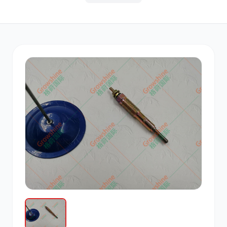
其他
小松
沃尔沃
康明斯
日立
久保田