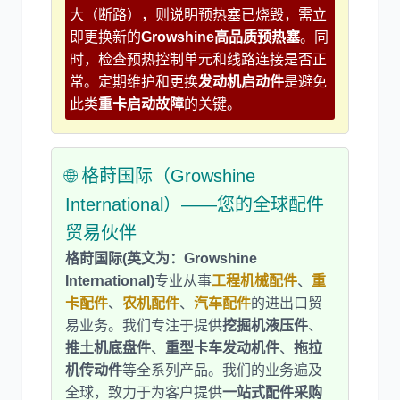
大（断路），则说明预热塞已烧毁，需立
即更换新的
Growshine高品质预热塞
。同
时，检查预热控制单元和线路连接是否正
常。定期维护和更换
发动机启动件
是避免
此类
重卡启动故障
的关键。
🌐 格莳国际（Growshine
International）——您的全球配件
贸易伙伴
格莳国际(英文为：Growshine
International)
专业从事
工程机械配件
、
重
卡配件
、
农机配件
、
汽车配件
的进出口贸
易业务。我们专注于提供
挖掘机液压件
、
推土机底盘件
、
重型卡车发动机件
、
拖拉
机传动件
等全系列产品。我们的业务遍及
全球，致力于为客户提供
一站式配件采购