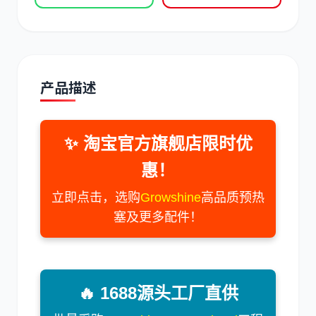
产品描述
道依茨
柳工
✨ 淘宝官方旗舰店限时优
惠！
斗山
三一
立即点击，选购
Growshine
高品质预热
塞及更多配件！
奔驰
🔥 1688源头工厂直供
加藤