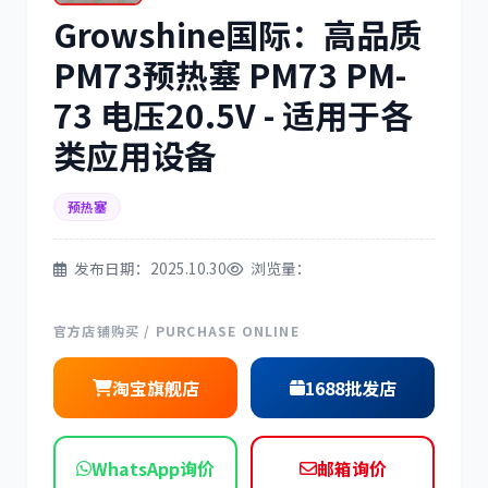
Growshine国际：高品质
三菱
博世
PM73预热塞 PM73 PM-
73 电压20.5V - 适用于各
类应用设备
洋马
住友
预热塞
发布日期：2025.10.30
浏览量：
神钢
日野
官方店铺购买 / PURCHASE ONLINE
淘宝旗舰店
1688批发店
WhatsApp询价
邮箱询价
现代
帕金斯