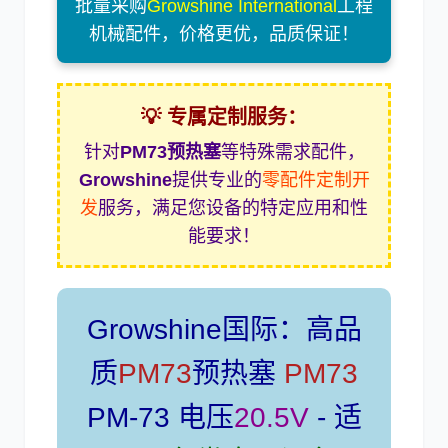
批量采购
Growshine International
工程
机械配件，价格更优，品质保证！
卡尔玛
杰西博
💡 专属定制服务：
针对
PM73预热塞
等特殊需求配件，
Growshine
提供专业的
零配件定制开
发
服务，满足您设备的特定应用和性
能要求！
大宇
丰田
Growshine国际：高品
质
PM73
预热塞
PM73
约翰迪尔
徐工
PM-73 电压
20.5V
- 适