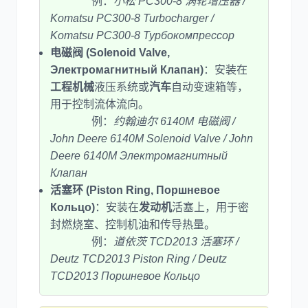
例：
小松 PC300-8 涡轮增压器 /
Komatsu PC300-8 Turbocharger /
Komatsu PC300-8 Турбокомпрессор
电磁阀 (Solenoid Valve,
Электромагнитный Клапан)
：安装在
工程机械
液压系统或
汽车
自动变速箱等，
用于控制流体流向。
例：
约翰迪尔 6140M 电磁阀 /
John Deere 6140M Solenoid Valve / John
Deere 6140M Электромагнитный
Клапан
活塞环 (Piston Ring, Поршневое
Кольцо)
：安装在
发动机
活塞上，用于密
封燃烧室、控制机油和传导热量。
例：
道依茨 TCD2013 活塞环 /
Deutz TCD2013 Piston Ring / Deutz
TCD2013 Поршневое Кольцо