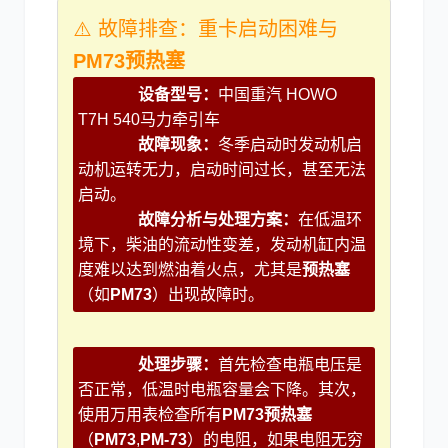
⚠️ 故障排查：重卡启动困难与
PM73预热塞
设备型号：
中国重汽 HOWO
T7H 540马力牵引车
故障现象：
冬季启动时发动机启
动机运转无力，启动时间过长，甚至无法
启动。
故障分析与处理方案：
在低温环
境下，柴油的流动性变差，发动机缸内温
度难以达到燃油着火点，尤其是
预热塞
（如
PM73
）出现故障时。
处理步骤：
首先检查电瓶电压是
否正常，低温时电瓶容量会下降。其次，
使用万用表检查所有
PM73预热塞
（
PM73
,
PM-73
）的电阻，如果电阻无穷