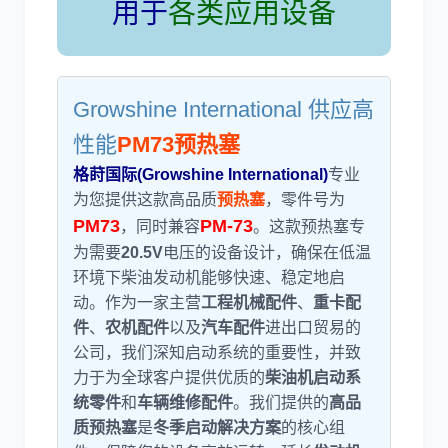
用于
各类应用设备
利勃海尔
凯斯
Growshine International 供应高
性能
PM73预热塞
格莳国际(Growshine International)
专业
为您提供这款高品质
预热塞
，零件号为
山猫
上柴
PM73
PM-73
，同时兼容
。这款预热塞专
为需要
20.5V
电压的设备设计，确保在低温
环境下柴油发动机能够快速、稳定地启
动。作为一家主营
工程机械配件
、
重卡配
件
、
农机配件
以及
汽车配件
进出口贸易的
公司，我们深知启动系统的重要性，并致
潍柴
川崎
力于为全球客户提供优质的
柴油机启动系
统零件
和
车辆维修配件
。我们提供的
高品
质预热塞
是
冬季启动解决方案
的核心组