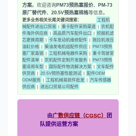
方案
。欢迎咨询
PM73预热塞报价
、
PM-73
原厂替代件
、
20.5V预热塞规格
等信息。
更多业务相关长尾关键词搜索：
工程机
械配件进出口贸易
|
重卡配件采购渠道
|
农机配
件海外供应商
|
高品质汽车配件出口
|
挖掘机滤
芯更换周期
|
卡车发动机维修配件
|
拖拉机液压
油缸价格
|
柴油发电机组配件供应
|
PM73预热
塞厂家直销
|
工程机械电器件采购
|
重卡驾驶室
配件清单
|
农机配件定制开发服务
|
PM73预热
塞适用车型
|
国际配件物流解决方案
|
叉车配件
供货商
|
20.5V预热塞性能测试
|
配件OEM
ODM服务
|
工程机械易损件批发
|
汽车传感器
供应商
|
进出口贸易公司配件
由
广数供应链（CGSC）
团
队提供运营方案