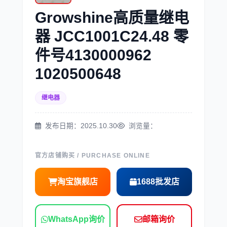
Growshine高质量继电
三菱
博世
器 JCC1001C24.48 零
件号4130000962
1020500648
继电器
洋马
住友
发布日期：2025.10.30
浏览量：
官方店铺购买 / PURCHASE ONLINE
神钢
日野
淘宝旗舰店
1688批发店
WhatsApp询价
邮箱询价