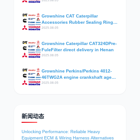
Technical Research
2025.08.05
Growshine CAT Caterpillar
Accessories Rubber Sealing Ring
619455 Aerospace
2025.08.05
Growshine Caterpillar CAT324DPre-
FuleFilter direct delivery in Henan
2025.08.05
Growshine Perkins/Perkins 4012-
46TWG2A engine crankshaft agent
Yantai
2025.08.05
新闻动态
Unlocking Performance: Reliable Heavy
Equipment ECM & Wiring Harness Alternatives