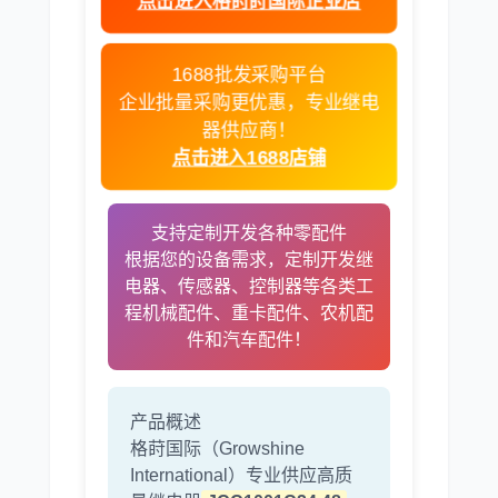
奔驰
加藤
1688批发采购平台
企业批量采购更优惠，专业继电
器供应商！
点击进入1688店铺
卡尔玛
杰西博
支持定制开发各种零配件
根据您的设备需求，定制开发继
电器、传感器、控制器等各类工
程机械配件、重卡配件、农机配
大宇
丰田
件和汽车配件！
产品概述
格莳国际（Growshine
约翰迪尔
徐工
International）专业供应高质