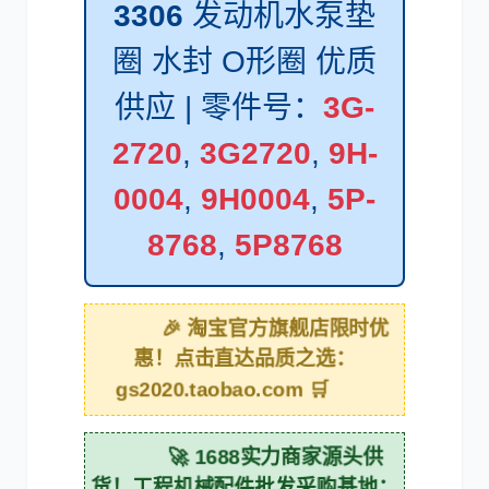
奔驰
加藤
3306
发动机水泵垫
圈 水封 O形圈 优质
供应 | 零件号：
3G-
2720
,
3G2720
,
9H-
卡尔玛
杰西博
0004
,
9H0004
,
5P-
8768
,
5P8768
大宇
丰田
🎉 淘宝官方旗舰店限时优
惠！点击直达品质之选：
gs2020.taobao.com 🛒
🚀 1688实力商家源头供
约翰迪尔
徐工
货！工程机械配件批发采购基地：