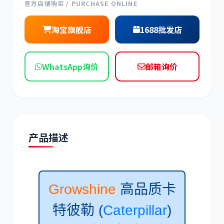
官方店铺购买 / PURCHASE ONLINE
现代
帕金斯
淘宝旗舰店
1688批发店
WhatsApp询价
邮箱询价
道依茨
柳工
产品描述
斗山
三一
Growshine
高品质卡
特彼勒 (
Caterpillar
)