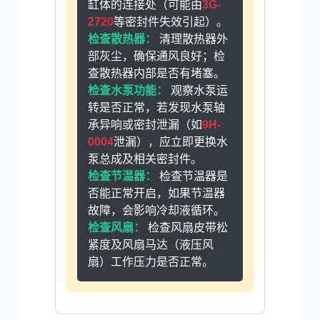
缸体的连接处（可能由
3G-
2720
等密封件失效引起）。
检查散热器：
清理散热器外
部灰尘，确保通风良好；检
查散热器内部是否有堵塞。
检查水泵功能：
观察水泵运
转是否正常，若发现水泵轴
承异响或密封泄漏（如
9H-
0004
泄漏），应立即更换水
泵总成及相关密封件。
检查节温器：
检查节温器是
否能正常开启，如果节温器
故障，会影响冷却液循环。
检查风扇：
检查风扇皮带松
紧度及风扇马达（液压风
扇）工作压力是否正常。