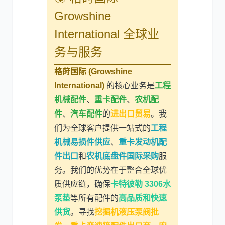
Growshine
International 全球业
务与服务
格莳国际 (Growshine
International)
的核心业务是
工程
机械配件
、
重卡配件
、
农机配
件
、
汽车配件
的
进出口贸易
。我
们为全球客户提供一站式的
工程
机械易损件供应
、
重卡发动机配
件出口
和
农机底盘件国际采购
服
务。我们的优势在于整合全球优
质供应链，确保
卡特彼勒 3306水
泵垫
等所有配件的
高品质和快速
供货
。寻找
挖掘机液压泵阀批