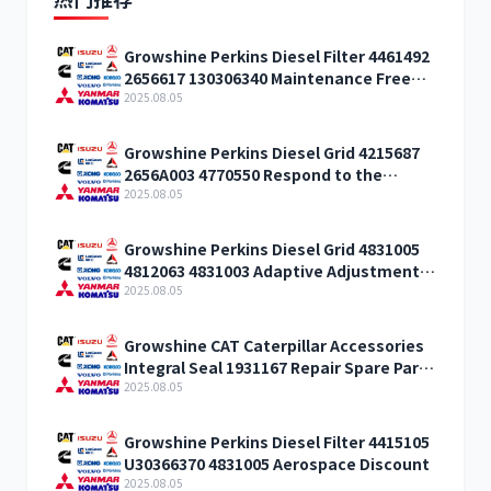
Growshine Perkins Diesel Filter 4461492
2656617 130306340 Maintenance Free
Offer
2025.08.05
Growshine Perkins Diesel Grid 4215687
2656A003 4770550 Respond to the
discount
2025.08.05
Growshine Perkins Diesel Grid 4831005
4812063 4831003 Adaptive Adjustment
Discount
2025.08.05
Growshine CAT Caterpillar Accessories
Integral Seal 1931167 Repair Spare Parts
Gansu
2025.08.05
Growshine Perkins Diesel Filter 4415105
U30366370 4831005 Aerospace Discount
2025.08.05