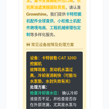
发
、
重卡变速箱配件出口商
、
农
机柴油滤清器国际贸易
，请认准
Growshine
。我们提供
卡特挖掘
机配件全球直供
、
小松推土机配
件跨境电商
、
工程机械修理包定
制
等多样化服务。
🚧 常见设备故障及处理方案
设备：
卡特彼勒 CAT 320D
挖掘机
故障现象：
发动机水温过
高，冷却液消耗快（可能与
水泵垫、水封失效有关）
处理方案：
检查冷却液水位：
确认冷却
液是否不足，并检查是否存
在外部泄漏，尤其是水泵与