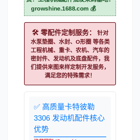
growshine.1688.com 💰
🛠️ 零配件定制服务：
针对
利勃海尔
凯斯
水泵垫圈
、
水封
、
O形圈
等各类
工程机械、重卡、农机、汽车的
密封件、发动机及底盘配件，我
们提供
来图来样定制开发
服务，
满足您的特殊需求！
山猫
上柴
✅ 高质量卡特彼勒
3306 发动机配件核心
潍柴
川崎
优势