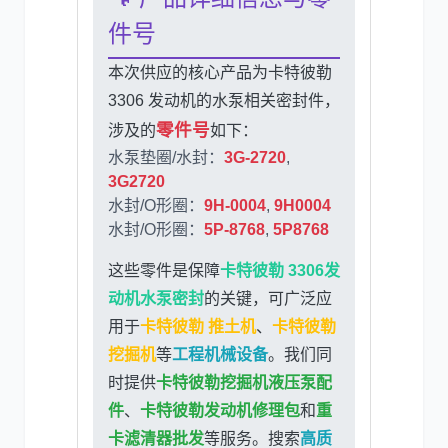
件号
本次供应的核心产品为卡特彼勒
3306 发动机的水泵相关密封件，
零件号
涉及的
如下：
水泵垫圈/水封：
3G-2720
,
3G2720
水封/O形圈：
9H-0004
,
9H0004
水封/O形圈：
5P-8768
,
5P8768
这些零件是保障
卡特彼勒 3306发
动机水泵密封
的关键，可广泛应
用于
卡特彼勒 推土机
、
卡特彼勒
挖掘机
等
工程机械设备
。我们同
时提供
卡特彼勒挖掘机液压泵配
件
、
卡特彼勒发动机修理包
和
重
卡滤清器批发
等服务。搜索
高质