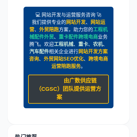
💻 网站开发与运营服务咨询 🚀
我们提供专业的
网站开发
、
网站运
营
、
外贸陪跑
方案，助力您的
工程机
械配件外贸
、
重卡配件跨境电商
业务
腾飞。欢迎
工程机械
、
重卡
、
农机
、
汽车配件
相关企业进行
网站开发方案
咨询
、
外贸网站SEO优化
、
跨境电商
运营陪跑服务
。
由广数供应链
（CGSC）团队提供运营方
案
热门推荐