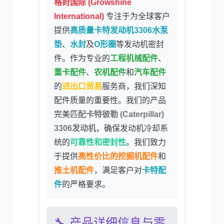
格莳国际 (Growshine
International)
专注于为全球客户
提供
高质量卡特发动机3306水泵
尼桑
依维柯
垫
、
水封
及
O形圈
等发动机密封
件。作为专业的
工程机械配件
、
重卡配件
、
农机配件
和
汽车配件
的
进出口贸易
服务商，我们深知
配件质量的重要性。我们的产品
完美匹配
卡特彼勒 (Caterpillar)
3306发动机
，确保发动机冷却系
统的
可靠性和密封性
。我们致力
于提供
高性价比的挖掘机配件
和
推土机配件
，满足客户对
卡特配
件
的严格要求。
🔧 产品详细信息与零