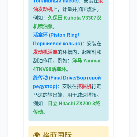
Топливный насос)
：安装在
柴
油发动机
上，计量并加压燃油。
例如：
久保田 Kubota V3307农
机喷油泵
。
活塞环 (Piston Ring/
Поршневое кольцо)
：安装在
发动机活塞
的环槽内，起密封和
刮油作用。例如：
洋马 Yanmar
4TNV98活塞环
。
终传动 (Final Drive/Бортовой
редуктор)
：安装在
挖掘机
行走
马达的输出端，用于减速增扭。
例如：
日立 Hitachi ZX200-3终
传动
。
🌍 格莳国际