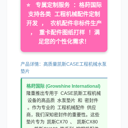
⭐ 专属定制服务 ：格莳国际
支持各类 工程机械配件定制
利勃海尔
凯斯
开发 ， 农机配件非标件生产
， 重卡配件图纸打样 ！满
足您的个性化需求！
山猫
上柴
产品详情：高质量凯斯CASE工程机械水泵
垫片
格莳国际 (Growshine International)
隆重推出专用于 CASE凯斯工程机械
设备的高品质 水泵垫片 和 密封件
潍柴
川崎
。作为专业的 工程机械配件 供应
商，我们深知密封件的重要性。这些
垫片专为 凯斯CX70 、 凯斯CX80