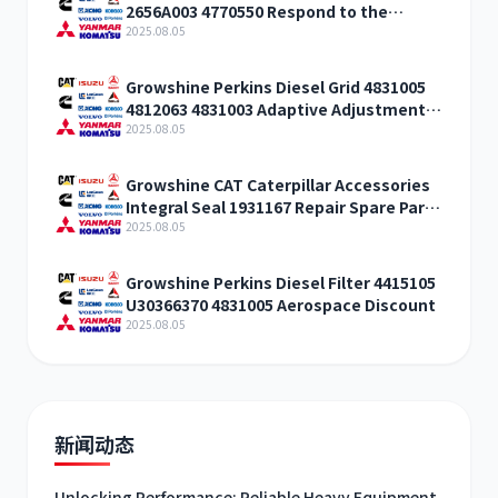
2656A003 4770550 Respond to the
discount
2025.08.05
Growshine Perkins Diesel Grid 4831005
4812063 4831003 Adaptive Adjustment
Discount
2025.08.05
Growshine CAT Caterpillar Accessories
Integral Seal 1931167 Repair Spare Parts
Gansu
2025.08.05
Growshine Perkins Diesel Filter 4415105
U30366370 4831005 Aerospace Discount
2025.08.05
新闻动态
Unlocking Performance: Reliable Heavy Equipment