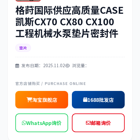
格莳国际供应高质量CASE
三菱
博世
凯斯CX70 CX80 CX100
工程机械水泵垫片密封件
垫片
洋马
住友
发布日期：2025.11.02
浏览量：
官方店铺购买 / PURCHASE ONLINE
神钢
日野
淘宝旗舰店
1688批发店
WhatsApp询价
邮箱询价
现代
帕金斯