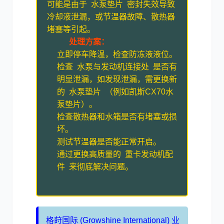
可能是由于 水泵垫片 密封失效导致
冷却液泄漏，或节温器故障、散热器
堵塞等引起。
处理方案：
立即停车降温，检查防冻液液位。
检查 水泵与发动机连接处 是否有
明显泄漏，如发现泄漏，需更换新
的 水泵垫片 （例如凯斯CX70水
泵垫片）。
检查散热器和水箱是否有堵塞或损
坏。
测试节温器是否能正常开启。
通过更换高质量的 重卡发动机配
件 来彻底解决问题。
格莳国际 (Growshine International) 业