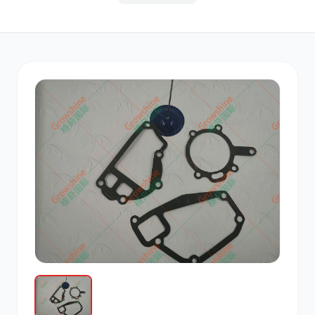
其他
小松
沃尔沃
康明斯
日立
久保田