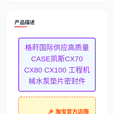
产品描述
道依茨
柳工
格莳国际供应高质量
CASE凯斯CX70
CX80 CX100 工程机
斗山
三一
械水泵垫片密封件
奔驰
加藤
🎉 淘宝官方店限