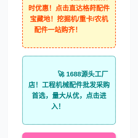
时优惠！点击直达格莳配件
宝藏地！挖掘机/重卡/农机
配件一站购齐！
卡尔玛
杰西博
🚀 1688源头工厂
大宇
丰田
店！工程机械配件批发采购
首选，量大从优，点击进
入！
约翰迪尔
徐工