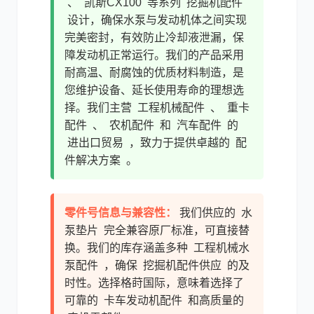
、 凯斯CX100 等系列 挖掘机配件
设计，确保水泵与发动机体之间实现
尼桑
依维柯
完美密封，有效防止冷却液泄漏，保
障发动机正常运行。我们的产品采用
耐高温、耐腐蚀的优质材料制造，是
您维护设备、延长使用寿命的理想选
择。我们主营 工程机械配件 、 重卡
配件 、 农机配件 和 汽车配件 的
进出口贸易 ，致力于提供卓越的 配
件解决方案 。
零件号信息与兼容性：
我们供应的 水
泵垫片 完全兼容原厂标准，可直接替
换。我们的库存涵盖多种 工程机械水
泵配件 ，确保 挖掘机配件供应 的及
时性。选择格莳国际，意味着选择了
可靠的 卡车发动机配件 和高质量的