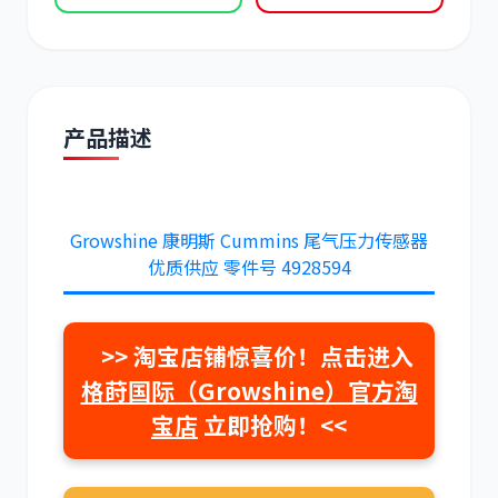
产品描述
道依茨
柳工
Growshine 康明斯 Cummins 尾气压力传感器
优质供应 零件号
4928594
斗山
三一
>> 淘宝店铺惊喜价！点击进入
格莳国际（Growshine）官方淘
宝店
立即抢购！<<
奔驰
加藤