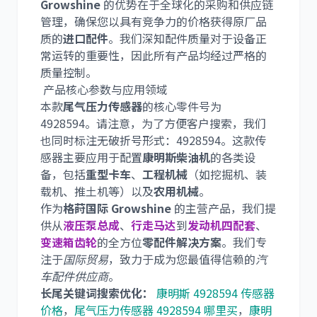
Growshine
的优势在于全球化的采购和供应链
管理，确保您以具有竞争力的价格获得原厂品
尼桑
依维柯
质的
进口配件
。我们深知配件质量对于设备正
常运转的重要性，因此所有产品均经过严格的
质量控制。
产品核心参数与应用领域
本款
尾气压力传感器
的核心零件号为
4928594
。请注意，为了方便客户搜索，我们
也同时标注无破折号形式：
4928594
。这款传
感器主要应用于配置
康明斯柴油机
的各类设
备，包括
重型卡车
、
工程机械
（如挖掘机、装
载机、推土机等）以及
农用机械
。
作为
格莳国际 Growshine
的主营产品，我们提
供从
液压泵总成
、
行走马达
到
发动机四配套
、
变速箱齿轮
的全方位
零配件解决方案
。我们专
注于
国际贸易
，致力于成为您最值得信赖的
汽
车配件供应商
。
长尾关键词搜索优化：
康明斯 4928594 传感器
价格
，
尾气压力传感器 4928594 哪里买
，
康明