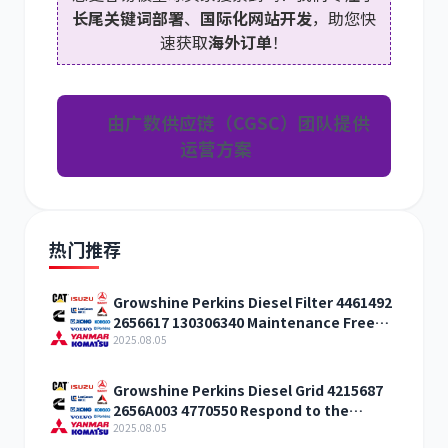
长尾关键词部署
、
国际化网站开发
，助您快
速获取
海外订单
！
由广数供应链（CGSC）团队提供
运营方案
热门推荐
Growshine Perkins Diesel Filter 4461492
2656617 130306340 Maintenance Free
Offer
2025.08.05
Growshine Perkins Diesel Grid 4215687
2656A003 4770550 Respond to the
discount
2025.08.05