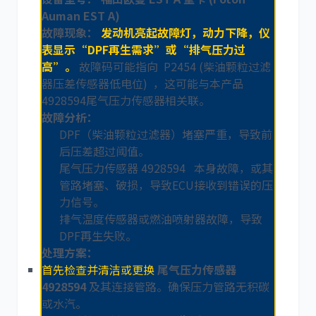
Auman EST A)
故障现象：
发动机亮起故障灯，动力下降，仪
表显示“DPF再生需求”或“排气压力过
高”。
故障码可能指向 P2454 (柴油颗粒过滤
器压差传感器低电位) ，这可能与本产品
4928594
尾气压力传感器相关联。
故障分析：
DPF（柴油颗粒过滤器）堵塞严重，导致前
后压差超过阈值。
尾气压力传感器 4928594 本身故障，或其
管路堵塞、破损，导致ECU接收到错误的压
力信号。
排气温度传感器或燃油喷射器故障，导致
DPF再生失败。
处理方案：
首先检查并清洁或更换
尾气压力传感器
4928594
及其连接管路。确保压力管路无积碳
或水汽。