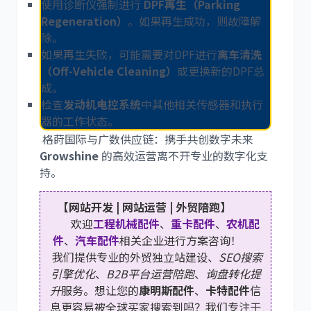
使用诊断仪强制进行
DPF再生（Parking
Regeneration）
。如果再生成功，则故障解
除。
如果再生失败，可能需要对DPF进行
离车清洗
（Off-Vehicle Cleaning）
或更换新的DPF总
成。
检查
发动机电控系统
中其他相关传感器和执行
器的工作状态。
格莳国际与广数供应链：携手共创数字未来
Growshine
的高效运营离不开专业的数字化支
持。
【网站开发 | 网站运营 | 外贸陪跑】
欢迎
工程机械配件
、
重卡配件
、
农机配
件
、
汽车配件
相关企业进行方案咨询！
我们提供专业的外贸独立站建设、
SEO搜索
引擎优化
、
B2B平台运营陪跑
、
询盘转化提
升
服务。想让您的
康明斯配件
、
卡特配件
信
息更容易被全球买家搜索到吗？我们专注于