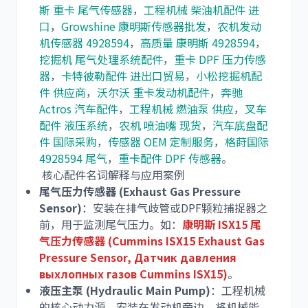
斯 重卡 尾气传感器
，
工程机械 柴油机配件 进
口
，
Growshine 康明斯传感器批发
，
农机发动
机传感器 4928594
，
高质量 康明斯 4928594
，
挖掘机 尾气处理系统配件
，
重卡 DPF 压力传感
器
，
卡特彼勒配件 进出口贸易
，
小松挖掘机配
件 供应商
，
沃尔沃 重卡发动机配件
，
奔驰
Actros 汽车配件
，
工程机械 燃油泵 供应
，
叉车
配件 液压系统
，
农机 喷油嘴 现货
，
汽车底盘配
件 国际采购
，
传感器 OEM 定制服务
，
格莳国际
4928594 尾气
，
重卡配件 DPF 传感器
。
核心配件名词解释与应用案例
尾气压力传感器 (Exhaust Gas Pressure
Sensor)
：安装在排气歧管或DPF颗粒捕捉器之
前，用于监测尾气压力。如：
康明斯 ISX15 尾
气压力传感器 (Cummins ISX15 Exhaust Gas
Pressure Sensor, Датчик давления
выхлопных газов Cummins ISX15)
。
液压主泵 (Hydraulic Main Pump)
：工程机械
的核心动力源，安装在发动机旁边，将机械能