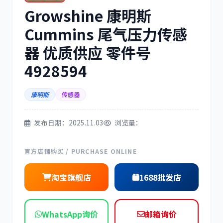
Growshine 康明斯
三菱
博世
Cummins 尾气压力传感
器 优质供应 零件号
4928594
洋马
住友
康明斯
传感器
发布日期：2025.11.03
浏览量：
神钢
日野
官方店铺购买 / PURCHASE ONLINE
淘宝旗舰店
1688批发店
WhatsApp询价
邮箱询价
现代
帕金斯