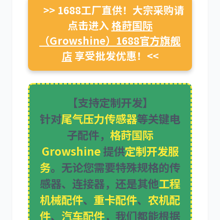
>> 1688工厂直供！大宗采购请
点击进入
格莳国际
（Growshine）1688官方旗舰
卡尔玛
杰西博
店
享受批发优惠！<<
【支持定制开发】
针对
尾气压力传感器
等关键电
大宇
丰田
子配件，
格莳国际
Growshine
提供
定制开发服
务
。无论您需要特殊规格的传
感器、连接器，还是其他
工程
约翰迪尔
徐工
机械配件
、
重卡配件
、
农机配
件
、
汽车配件
，我们都能根据