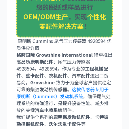
您的图纸或样品进行
OEM/ODM生产
，实现
个性化
利勃海尔
凯斯
零配件解决方案
！
康明斯 Cummins 尾气压力传感器
4928594
优
质供应详情
格莳国际 Growshine International
隆重推出
高品质
康明斯配件
：
尾气压力传感器
山猫
上柴
4928594
，
4928594
。作为专业的
工程机械配
件
、
重卡配件
、
农机配件
、
汽车配件
进出口贸
易商，
Growshine
致力于为全球客户提供稳定
可靠的
柴油发动机传感器
。
这款传感器专用于
康明斯（Cummins）发动机系统
，确保尾气处
理系统的精确运行，是提升设备性能、减少排
潍柴
川崎
放的关键
汽车电喷系统
组件。
我们提供全系列的
康明斯发动机配件
、
卡特彼
勒挖掘机配件
、
沃尔沃重卡配件
等。