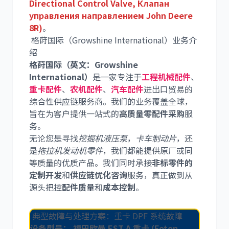
Directional Control Valve, Клапан
управления направлением John Deere
8R)
。
格莳国际（Growshine International）业务介
绍
格莳国际（英文：Growshine
International）
是一家专注于
工程机械配件
、
重卡配件
、
农机配件
、
汽车配件
进出口贸易的
综合性供应链服务商。我们的业务覆盖全球，
旨在为客户提供一站式的
高质量零配件采购
服
务。
无论您是寻找
挖掘机液压泵
，
卡车制动片
，还
是
拖拉机发动机零件
，我们都能提供原厂或同
等质量的优质产品。我们同时承接
非标零件的
定制开发
和
供应链优化咨询
服务，真正做到从
源头把控
配件质量
和
成本控制
。
典型故障与处理方案：重卡 DPF 系统故障
设备型号：
福田欧曼 EST A 重卡 (Foton