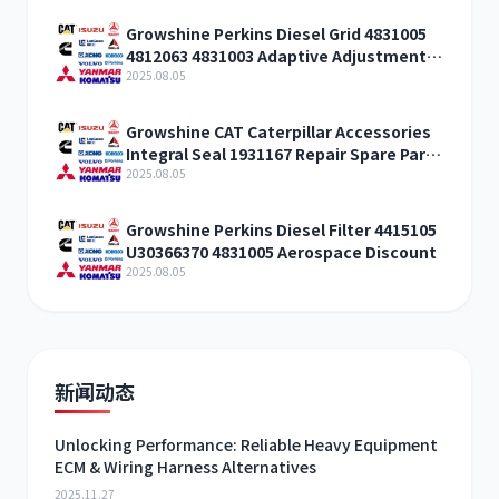
Growshine Perkins Diesel Grid 4831005
4812063 4831003 Adaptive Adjustment
Discount
2025.08.05
Growshine CAT Caterpillar Accessories
Integral Seal 1931167 Repair Spare Parts
Gansu
2025.08.05
Growshine Perkins Diesel Filter 4415105
U30366370 4831005 Aerospace Discount
2025.08.05
新闻动态
Unlocking Performance: Reliable Heavy Equipment
ECM & Wiring Harness Alternatives
2025.11.27