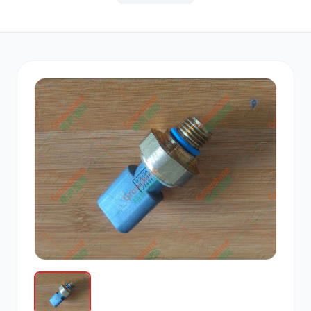
其他
小松
沃尔沃
康明斯
日立
久保田