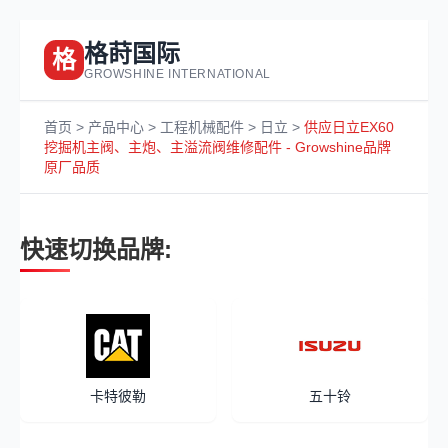
格莳国际
格
GROWSHINE INTERNATIONAL
首页
>
产品中心
>
工程机械配件
>
日立
>
供应日立EX60
挖掘机主阀、主炮、主溢流阀维修配件 - Growshine品牌
原厂品质
快速切换品牌:
卡特彼勒
五十铃