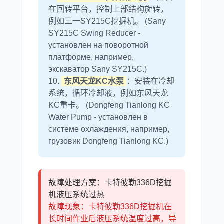
在回转平台，控制上部结构旋转，
例如三一SY215C挖掘机。 (Sany
SY215C Swing Reducer -
установлен на поворотной
платформе, например,
экскаватор Sany SY215C.)
10.
东风天龙KC水泵
：安装在冷却
系统，循环冷却液，例如东风天龙
KC重卡。 (Dongfeng Tianlong KC
Water Pump - установлен в
системе охлаждения, например,
грузовик Dongfeng Tianlong KC.)
故障处理方案：卡特彼勒336D挖掘
机液压系统过热
故障现象：卡特彼勒336D挖掘机在
长时间作业后液压系统温度过高，导