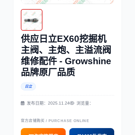
三菱
博世
供应日立EX60挖掘机
主阀、主炮、主溢流阀
维修配件 - Growshine
洋马
住友
品牌原厂品质
日立
神钢
日野
发布日期：2025.11.24
浏览量：
官方店铺购买 / PURCHASE ONLINE