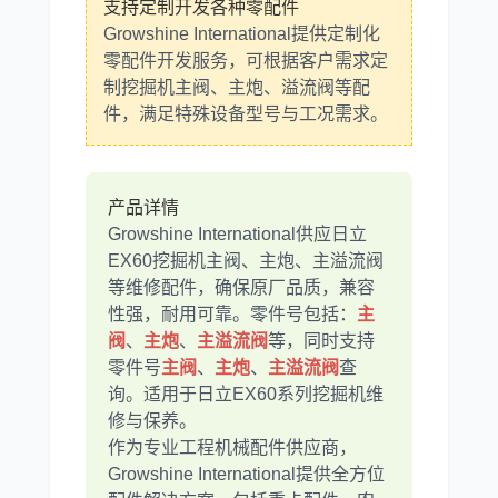
支持定制开发各种零配件
Growshine International提供定制化
零配件开发服务，可根据客户需求定
制挖掘机主阀、主炮、溢流阀等配
件，满足特殊设备型号与工况需求。
利勃海尔
凯斯
产品详情
Growshine International供应日立
EX60挖掘机主阀、主炮、主溢流阀
山猫
上柴
等维修配件，确保原厂品质，兼容
性强，耐用可靠。零件号包括：
主
阀
、
主炮
、
主溢流阀
等，同时支持
零件号
主阀
、
主炮
、
主溢流阀
查
询。适用于日立EX60系列挖掘机维
修与保养。
潍柴
川崎
作为专业工程机械配件供应商，
Growshine International提供全方位