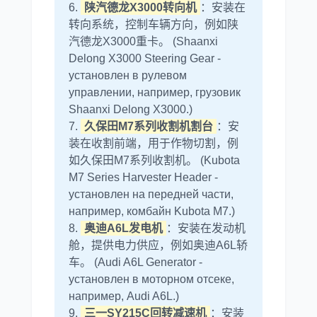
6.
陕汽德龙X3000转向机
：安装在
转向系统，控制车辆方向，例如陕
汽德龙X3000重卡。 (Shaanxi
Delong X3000 Steering Gear -
установлен в рулевом
управлении, например, грузовик
Shaanxi Delong X3000.)
7.
久保田M7系列收割机割台
：安
装在收割前端，用于作物切割，例
如久保田M7系列收割机。 (Kubota
M7 Series Harvester Header -
установлен на передней части,
например, комбайн Kubota M7.)
8.
奥迪A6L发电机
：安装在发动机
舱，提供电力供应，例如奥迪A6L轿
车。 (Audi A6L Generator -
установлен в моторном отсеке,
например, Audi A6L.)
9.
三一SY215C回转减速机
：安装