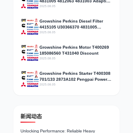
4831005 4812063 4831003 Adaptive
Adjustment Discount
2025.08.05
Growshine Perkins Diesel Filter
4415105 U30366370 4831005
Aerospace Discount
2025.08.05
Growshine Perkins Motor T400269
185086560 T431040 Discount
2025.08.05
Growshine Perkins Starter T400308
701/133 2873A102 Pengpai Power
Discount
2025.08.05
新闻动态
Unlocking Performance: Reliable Heavy