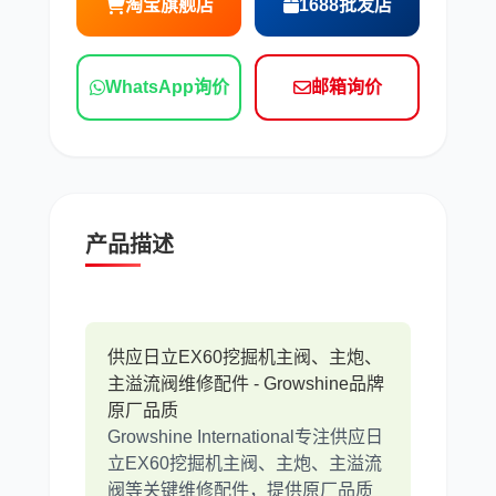
淘宝旗舰店
1688批发店
现代
帕金斯
WhatsApp询价
邮箱询价
道依茨
柳工
产品描述
斗山
三一
供应日立EX60挖掘机主阀、主炮、
主溢流阀维修配件 - Growshine品牌
原厂品质
Growshine International专注供应日
立EX60挖掘机主阀、主炮、主溢流
阀等关键维修配件，提供原厂品质