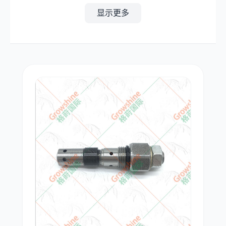
显示更多
其他
小松
沃尔沃
康明斯
日立
久保田