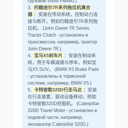
грузовик Volvo FM460.)
3.
约翰迪尔7R系列拖拉机离合
器
：安装在传动系统，控制动力连
接与断开，例如约翰迪尔7R系列拖
拉机。 (John Deere 7R Series
Tractor Clutch - установлен в
трансмиссии, например, трактор
John Deere 7R.)
4.
宝马X5刹车片
：安装在制动系
统，用于车辆减速与停车，例如宝
马X5 SUV。 (BMW X5 Brake Pads
- установлены в тормозной
системе, например, BMW X5.)
5.
卡特彼勒320D行走马达
：安装
在行走装置，驱动设备移动，例如
卡特彼勒320D挖掘机。 (Caterpillar
320D Travel Motor - установлен в
ходовой части, например,
экскаватор Caterpillar 320D.)