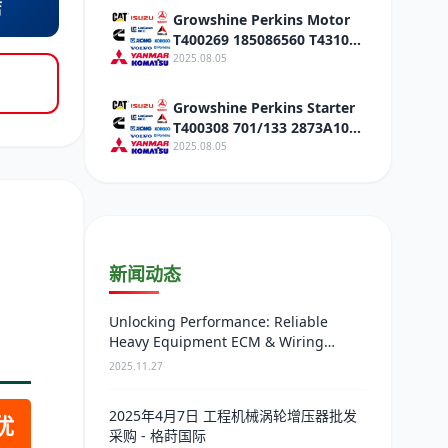
店
Growshine Perkins Motor
T400269 185086560 T431040
Discount
2025.08.05
Growshine Perkins Starter
T400308 701/133 2873A102
Pengpai Power Discount
2025.08.05
新闻动态
Unlocking Performance: Reliable
Heavy Equipment ECM & Wiring
Harness Alternatives
2025.11.27
2025年4月7日 工程机械涡轮增压器批发
优
采购 - 格莳国际