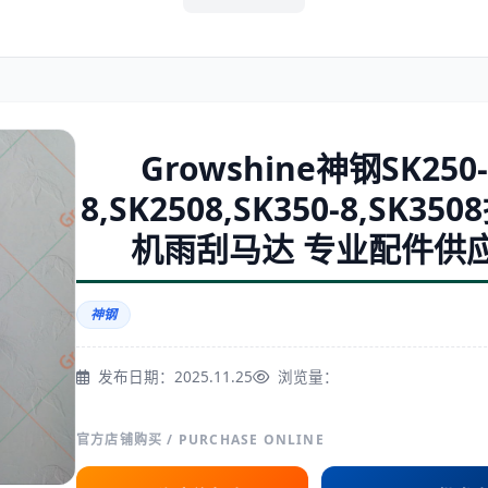
住友
神钢
Growshine神钢SK250-
8,SK2508,SK350-8,SK35
三一
奔驰
机雨刮马达 专业配件供
神钢
发布日期：2025.11.25
浏览量：
尔
徐工
利勃海尔
官方店铺购买 / PURCHASE ONLINE