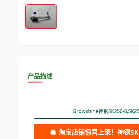
潍柴
川崎
尼桑
产品描述
Growshine神钢SK250-8,S
🛍
淘宝店铺惊喜上架！神钢SK2