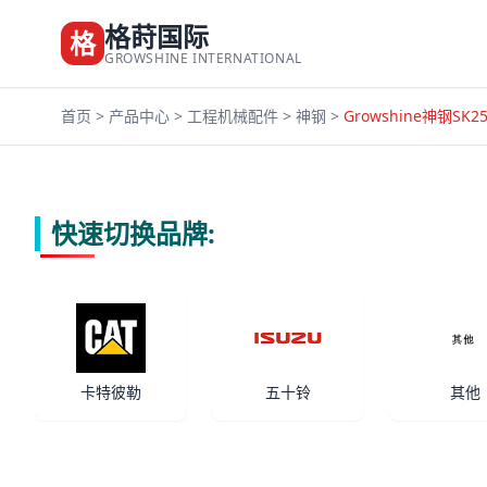
格莳国际
格
GROWSHINE INTERNATIONAL
首页
>
产品中心
>
工程机械配件
>
神钢
>
Growshine神钢SK2
快速切换品牌:
卡特彼勒
五十铃
其他