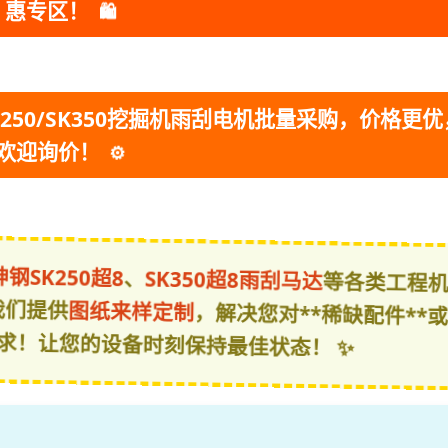
🛍
惠专区！
250/SK350挖掘机雨刮电机批量采购，价格更优
欢迎询价！
⚙
神钢SK250超8
、
SK350超8雨刮马达
等各类工程
我们提供
图纸来样定制
，解决您对**稀缺配件**
需求！让您的设备时刻保持最佳状态！ ✨