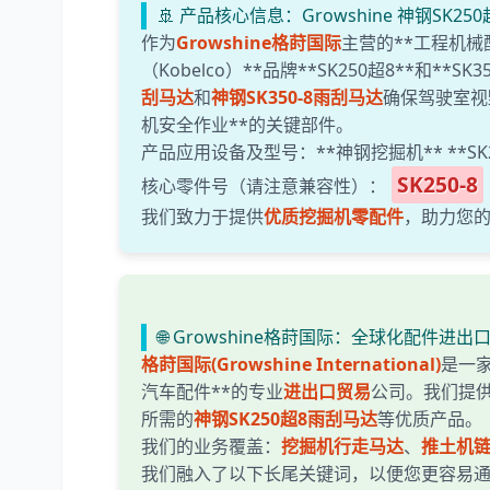
🚢 产品核心信息：Growshine 神钢SK250
作为
Growshine格莳国际
主营的**工程机械
（Kobelco）**品牌**SK250超8**和*
刮马达
和
神钢SK350-8雨刮马达
确保驾驶室视
机安全作业**的关键部件。
产品应用设备及型号：**神钢挖掘机** **SK250
SK250-8
核心零件号（请注意兼容性）：
我们致力于提供
优质挖掘机零配件
，助力您
🌐 Growshine格莳国际：全球化配件进
格莳国际(Growshine International)
是一家
汽车配件**的专业
进出口贸易
公司。我们提供
所需的
神钢SK250超8雨刮马达
等优质产品。
我们的业务覆盖：
挖掘机行走马达
、
推土机
我们融入了以下长尾关键词，以便您更容易