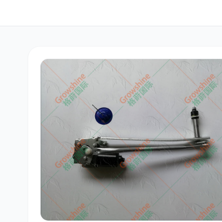
三菱
博世
洋马
道依茨
柳工
斗山
大宇
丰田
约翰迪