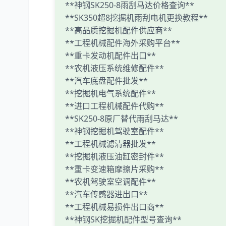
**神钢SK250-8雨刮马达价格查询**
**SK350超8挖掘机雨刮电机更换教程**
**高品质挖掘机配件供应商**
**工程机械配件海外采购平台**
**重卡发动机配件出口**
**农机液压系统维修配件**
**汽车底盘配件批发**
**挖掘机电气系统配件**
**进口工程机械配件代购**
**SK250-8原厂替代雨刮马达**
**神钢挖掘机驾驶室配件**
**工程机械滤清器批发**
**挖掘机液压油缸密封件**
**重卡变速箱摩擦片采购**
**农机驾驶室空调配件**
**汽车传感器进出口**
**工程机械易损件出口商**
**神钢SK挖掘机配件型号查询**