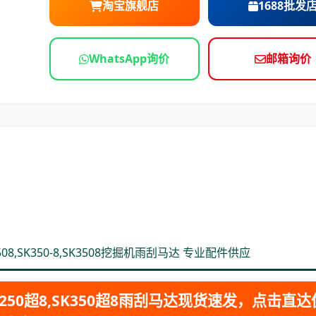
淘宝旗舰店
1688批发
依维柯
WhatsApp询价
邮箱询价
K2508,SK350-8,SK3508挖掘机雨刮马达 专业配件供应
50超8,SK350超8雨刮马达现货速发，点击直达