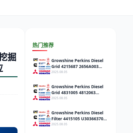
日野
现代
帕金斯
热门推荐
08挖掘
Growshine Perkins Diesel
加藤
卡尔玛
杰西博
应
Grid 4215687 2656A003
4770550 Respond to the
2025.08.05
discount
Growshine Perkins Diesel
Grid 4831005 4812063
4831003 Adaptive
2025.08.05
Adjustment Discount
凯斯
山猫
上柴
Growshine Perkins Diesel
Filter 4415105 U30366370
4831005 Aerospace
2025.08.05
Discount