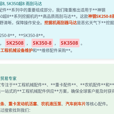
超8, SK350超8 雨刮马达
配件**系列中的重要组成部分，我们隆重推出适用于**神钢
*SK350超8**系列挖掘机的**高品质雨刮马达**。这款
神钢SK250-8
野清晰，保障操作安全。
挖掘机雨刮器马达
是恶劣天气下**挖掘
-8**，**SK350-8**。
SK2508
SK350-8
SK3508
，
，
，
。
的
工程机械设备维护
和**维修配件采购**。
出口贸易专家
专注于**工程机械配件**、**重卡配件**、**农机配件**和*
一站式的**工程机械配件供应**方案，确保全球客户能及时获
链条
、
重卡发动机活塞
、
农机液压泵
、
汽车刹车片
等核心配件。
通过搜索找到我们：