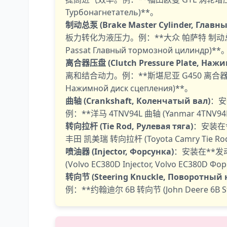
Турбонагнетатель)**。
制动总泵 (Brake Master Cylinder, Глав
板力转化为液压力。例：**大众 帕萨特 制动总泵 (Volks
Passat Главный тормозной цилиндр)**
离合器压盘 (Clutch Pressure Plate, Нажи
离和结合动力。例：**斯堪尼亚 G450 离合器压盘 (Scan
Нажимной диск сцепления)**。
曲轴 (Crankshaft, Коленчатый вал)
：安
例：**洋马 4TNV94L 曲轴 (Yanmar 4TNV94L C
转向拉杆 (Tie Rod, Рулевая тяга)
：安装在
丰田 凯美瑞 转向拉杆 (Toyota Camry Tie Rod, 
喷油器 (Injector, Форсунка)
：安装在**发
(Volvo EC380D Injector, Volvo EC380D Фо
转向节 (Steering Knuckle, Поворотный 
例：**约翰迪尔 6B 转向节 (John Deere 6B Stee