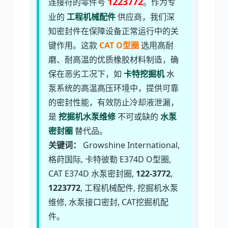
1223772
连接符的零件号
。作为专
业的
工程机械配件
供应商，我们深
知密封件在保障设备正常运行中的关
尼桑
依维柯
键作用。这款
CAT O型圈
选用高耐
磨、耐高温的优质橡胶材料制造，确
保在恶劣工况下，如
卡特挖掘机
水
泵系统的高温高压环境中，提供可靠
的密封性能，有效防止冷却液泄漏，
是
挖掘机水泵维修
不可或缺的
水泵
密封圈
替代品。
关键词：
Growshine International,
格莳国际, 卡特彼勒 E374D O型圈,
CAT E374D 水泵密封圈,
122-3772
,
1223772
, 工程机械配件, 挖掘机水泵
维修, 水泵接口密封, CAT挖掘机配
件。