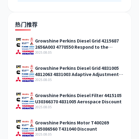
热门推荐
Growshine Perkins Diesel Grid 4215687
2656A003 4770550 Respond to the
discount
2025.08.05
Growshine Perkins Diesel Grid 4831005
4812063 4831003 Adaptive Adjustment
Discount
2025.08.05
Growshine Perkins Diesel Filter 4415105
U30366370 4831005 Aerospace Discount
2025.08.05
Growshine Perkins Motor T400269
185086560 T431040 Discount
2025.08.05