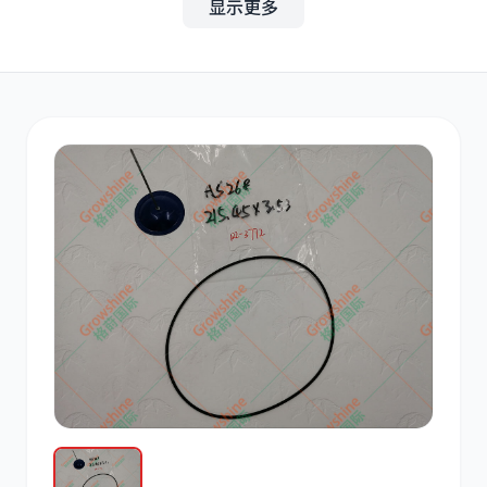
显示更多
其他
小松
沃尔沃
康明斯
日立
久保田