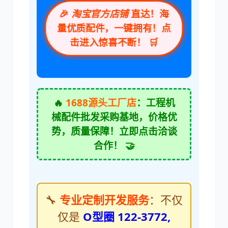
🎉
淘宝官方店铺
直达！海
量优质配件，一键拥有！点
击进入惊喜不断！ 🛒
卡尔玛
杰西博
🔥
1688源头工厂店
：工程机
械配件批发采购基地，价格优
势，质量保障！立即点击洽谈
大宇
丰田
合作！ 🤝
🔧
专业定制开发服务
：不仅
约翰迪尔
徐工
仅是
O型圈 122-3772,