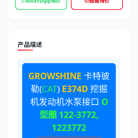
WhatsApp询价
邮箱询价
现代
帕金斯
产品描述
道依茨
柳工
GROWSHINE
卡特彼
勒(
CAT
)
E374D
挖掘
斗山
三一
机发动机水泵接口
O
型圈 122-3772,
1223772
奔驰
加藤