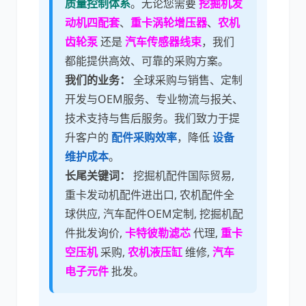
质量控制体系
。无论您需要
挖掘机发
动机四配套
、
重卡涡轮增压器
、
农机
齿轮泵
还是
汽车传感器线束
，我们
都能提供高效、可靠的采购方案。
我们的业务：
全球采购与销售、定制
开发与OEM服务、专业物流与报关、
技术支持与售后服务。我们致力于提
升客户的
配件采购效率
，降低
设备
维护成本
。
长尾关键词：
挖掘机配件国际贸易,
重卡发动机配件进出口, 农机配件全
球供应, 汽车配件OEM定制, 挖掘机配
件批发询价,
卡特彼勒滤芯
代理,
重卡
空压机
采购,
农机液压缸
维修,
汽车
电子元件
批发。