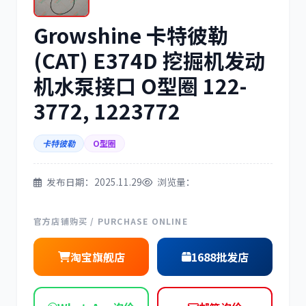
Growshine 卡特彼勒
三菱
博世
(CAT) E374D 挖掘机发动
机水泵接口 O型圈 122-
3772, 1223772
洋马
住友
卡特彼勒
O型圈
发布日期：2025.11.29
浏览量：
神钢
日野
官方店铺购买 / PURCHASE ONLINE
淘宝旗舰店
1688批发店