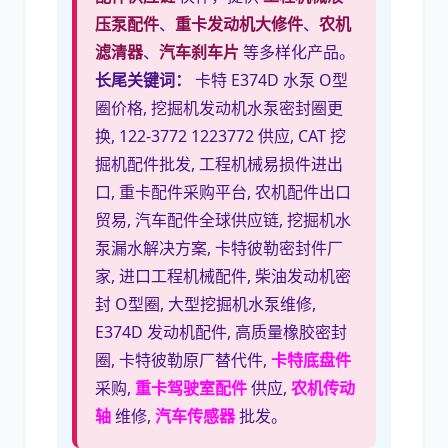
压泵配件
、
重卡发动机大修件
、
农机
滤清器
、
汽车刹车片
等多样化产品。
长尾关键词：
卡特 E374D 水泵 O型
圈价格, 挖掘机发动机水泵密封圈更
换, 122-3772 1223772 供应, CAT 挖
掘机配件批发, 工程机械易损件进出
口, 重卡配件采购平台, 农机配件出口
贸易, 汽车配件全球供应链, 挖掘机水
泵漏水解决方案, 卡特彼勒密封件厂
家, 进口工程机械配件, 柴油发动机密
封 O型圈, 大型挖掘机水泵维修,
E374D 发动机配件, 高质量橡胶密封
圈, 卡特彼勒原厂替代件,
卡特底盘件
采购,
重卡驾驶室配件
供应,
农机传动
轴
维修,
汽车传感器
批发。