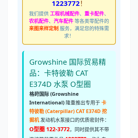
1223772
！
我们提供
工程机械配件
、
重卡配件
、
农机配件
、
汽车配件
等各类零配件的
来图来样定制
服务，满足您的特殊需
利勃海尔
凯斯
求！
Growshine 国际贸易精
品：卡特彼勒 CAT
山猫
上柴
E374D 水泵 O型圈
格莳国际 (Growshine
International)
隆重推出专用于
卡
特彼勒 (Caterpillar)
CAT E374D 挖
潍柴
川崎
掘机
发动机水泵接口的优质密封件：
O型圈 122-3772
，同时提供其不带