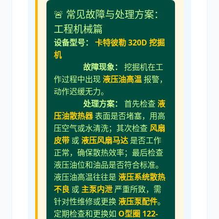
🚨 常见故障与处理方案：
工程机械篇
设备型号：
卡特彼勒 320D 挖掘
机
故障现象：
挖掘机在工
作过程中出现
液压油高温
报警，
动作迟缓无力。
处理方案：
首先检查
液
压油散热器
表面是否堵塞，用高
压空气或水清洗；其次检查
风扇
皮带
或
液压风扇马达
是否工作
正常，确保散热效率；最后检查
液压油位和油品是否符合标准。
液压油高温往往是
液压系统散热
不良
或
主泵内泄
严重所致，需
针对性维修或更换
液压泵配件
。
定期检查和更换如
O型圈 122-