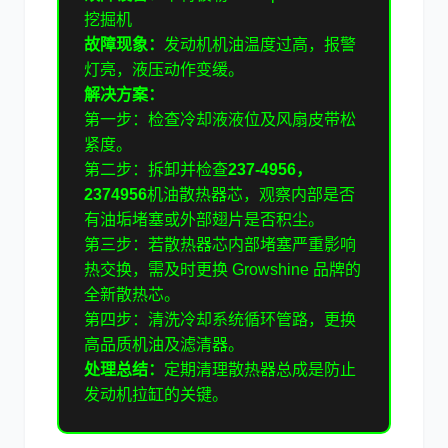
挖掘机
故障现象：
发动机机油温度过高，报警
灯亮，液压动作变缓。
解决方案：
第一步：检查冷却液液位及风扇皮带松
紧度。
第二步：拆卸并检查
237-4956，
2374956
机油散热器芯，观察内部是否
有油垢堵塞或外部翅片是否积尘。
第三步：若散热器芯内部堵塞严重影响
热交换，需及时更换 Growshine 品牌的
全新散热芯。
第四步：清洗冷却系统循环管路，更换
高品质机油及滤清器。
处理总结：
定期清理散热器总成是防止
发动机拉缸的关键。