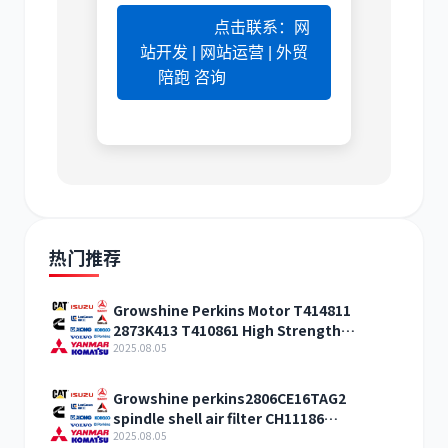
点击联系：网
站开发 | 网站运营 | 外贸
陪跑 咨询
热门推荐
Growshine Perkins Motor T414811
2873K413 T410861 High Strength
Discount
2025.08.05
Growshine perkins2806CE16TAG2
spindle shell air filter CH11186
specifications price
2025.08.05