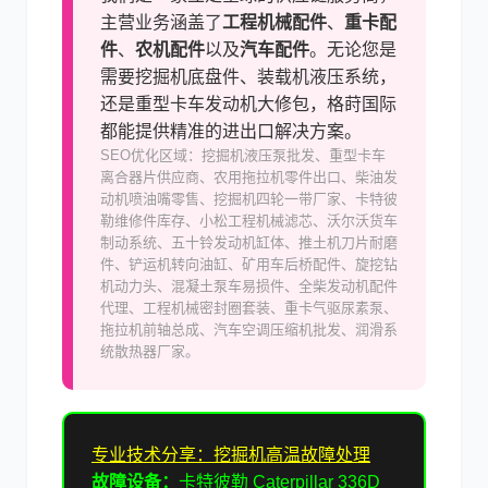
主营业务涵盖了
工程机械配件
、
重卡配
件
、
农机配件
以及
汽车配件
。无论您是
需要挖掘机底盘件、装载机液压系统，
还是重型卡车发动机大修包，格莳国际
都能提供精准的进出口解决方案。
SEO优化区域：挖掘机液压泵批发、重型卡车
离合器片供应商、农用拖拉机零件出口、柴油发
动机喷油嘴零售、挖掘机四轮一带厂家、卡特彼
勒维修件库存、小松工程机械滤芯、沃尔沃货车
制动系统、五十铃发动机缸体、推土机刀片耐磨
件、铲运机转向油缸、矿用车后桥配件、旋挖钻
机动力头、混凝土泵车易损件、全柴发动机配件
代理、工程机械密封圈套装、重卡气驱尿素泵、
拖拉机前轴总成、汽车空调压缩机批发、润滑系
统散热器厂家。
专业技术分享：挖掘机高温故障处理
故障设备：
卡特彼勒 Caterpillar 336D