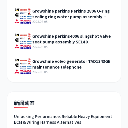
Growshine perkins Perkins 2806 O-ring
sealing ring water pump assembly
CH10724 specifications Price
2025.08.05
Growshine perkins4006 slingshot valve
seat pump assembly SE14 X
specifications price
2025.08.05
Growshine volvo generator TAD1343GE
maintenance telephone
2025.08.05
新闻动态
Unlocking Performance: Reliable Heavy Equipment
ECM & Wiring Harness Alternatives