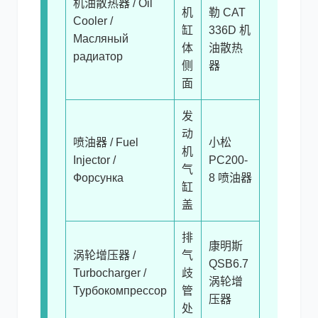
机油散热器 / Oil
机
勒 CAT
Cooler /
缸
336D 机
Масляный
体
油散热
радиатор
侧
器
面
发
动
喷油器 / Fuel
小松
机
Injector /
PC200-
气
Форсунка
8 喷油器
缸
盖
排
康明斯
涡轮增压器 /
气
QSB6.7
Turbocharger /
歧
涡轮增
Турбокомпрессор
管
压器
处