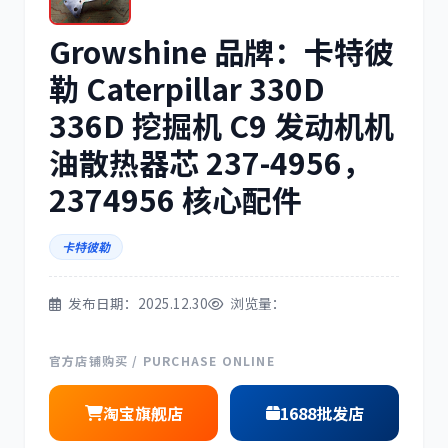
Growshine 品牌：卡特彼
三菱
博世
勒 Caterpillar 330D
336D 挖掘机 C9 发动机机
油散热器芯 237-4956，
洋马
住友
2374956 核心配件
卡特彼勒
发布日期：2025.12.30
浏览量：
神钢
日野
官方店铺购买 / PURCHASE ONLINE
淘宝旗舰店
1688批发店