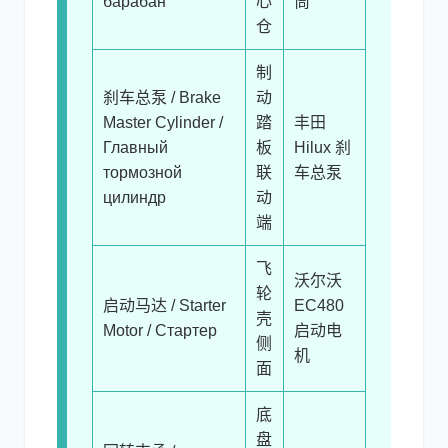
барабан
心
筒
仓
制
刹车总泵 / Brake
动
Master Cylinder /
踏
丰田
Главный
板
Hilux 刹
тормозной
联
车总泵
цилиндр
动
端
飞
沃尔沃
轮
启动马达 / Starter
EC480
壳
Motor / Стартер
启动电
侧
机
面
底
盘