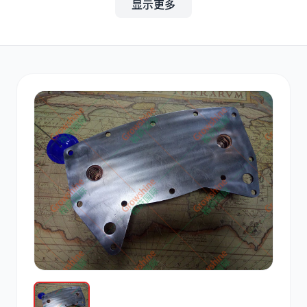
显示更多
其他
小松
沃尔沃
康明斯
日立
久保田