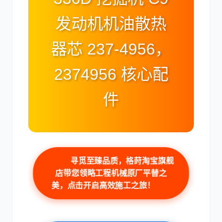
发动机机油散热
器芯 237-4956，
卡尔玛
杰西博
2374956 核心配
件
大宇
丰田
寻觅至臻品质，格莳淘宝旗舰
店带您领略工程机械原厂平替之
美，点击开启高效施工之旅！
约翰迪尔
徐工