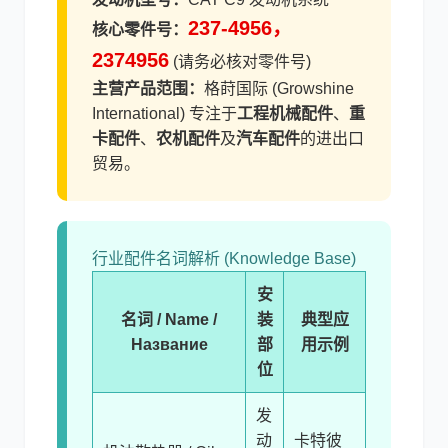
237-4956，
核心零件号：
2374956
(请务必核对零件号)
尼桑
依维柯
主营产品范围：
格莳国际 (Growshine
International) 专注于
工程机械配件
、
重
卡配件
、
农机配件
及
汽车配件
的进出口
贸易。
行业配件名词解析 (Knowledge Base)
安
名词 / Name /
装
典型应
Название
部
用示例
位
发
动
卡特彼