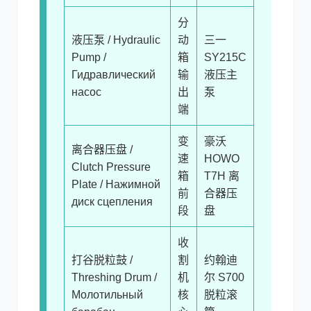
分
液压泵 / Hydraulic
动
三一
Pump /
箱
SY215C
Гидравлический
输
液压主
насос
出
泵
端
变
豪沃
离合器压盘 /
速
HOWO
Clutch Pressure
箱
T7H 离
Plate / Нажимной
前
合器压
диск сцепления
段
盘
收
打谷脱粒鼓 /
割
约翰迪
Threshing Drum /
机
尔 S700
Молотильный
核
脱粒滚