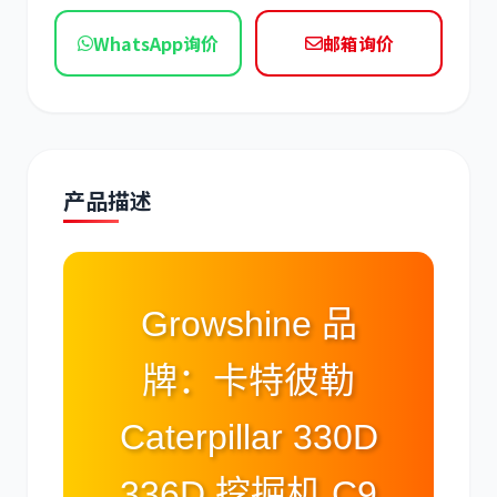
现代
帕金斯
WhatsApp询价
邮箱询价
道依茨
柳工
产品描述
Growshine 品
斗山
三一
牌：卡特彼勒
Caterpillar 330D
奔驰
加藤
336D 挖掘机 C9