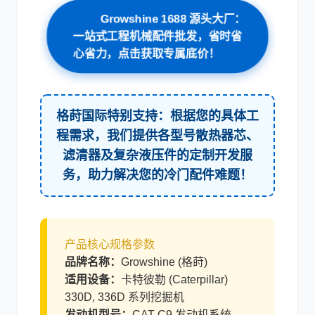
Growshine 1688 源头大厂：
一站式工程机械配件批发，省时省
心省力，点击获取专属底价！
利勃海尔
凯斯
格莳国际特别支持：根据您的具体工
程需求，我们提供各型号散热器芯、
滤清器及复杂液压件的定制开发服
山猫
上柴
务，助力解决您的冷门配件难题！
产品核心规格参数
品牌名称：
Growshine (格莳)
潍柴
川崎
适用设备：
卡特彼勒 (Caterpillar)
330D, 336D 系列挖掘机
发动机型号：
CAT C9 发动机系统