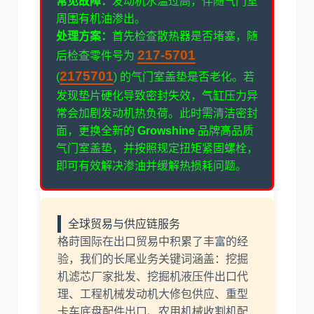
常见故障：
发动机水温过高，伴随气门室
周围有机油渗出。
处理方案：
首先检查散热器是否堵塞，随
217-5701
后检查零件号为
2175701
(
) 的气门室盖垫是否老化。若
发现垫片硬化导致密封失效，气缸压力异
常会加剧发动机热负荷。此时需清洁密封
面，更换全新的
Growshine
品牌高品质
气门室盖垫，并按照规定扭矩紧固螺栓，
即可有效解决渗油并缓解热损耗问题。
全球贸易与供应链服务
格莳国际在出口贸易中积累了丰富的经
验，我们的长尾业务关键词涵盖：挖掘
机滤芯厂家批发、挖掘机液压件出口代
理、工程机械发动机大修包供应、重型
卡车底盘配件出口、农用机械收割机配