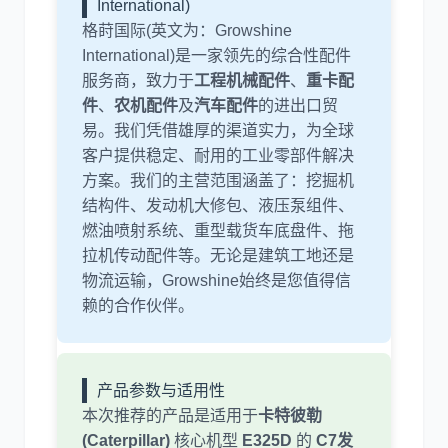
International)
格莳国际(英文为：Growshine
International)是一家领先的综合性配件
尼桑
依维柯
服务商，致力于
工程机械配件
、
重卡配
件
、
农机配件
及
汽车配件
的进出口贸
易。我们凭借雄厚的渠道实力，为全球
客户提供稳定、耐用的工业零部件解决
方案。我们的主营范围涵盖了：挖掘机
结构件、发动机大修包、液压泵组件、
燃油喷射系统、重型载货车底盘件、拖
拉机传动配件等。无论是建筑工地还是
物流运输，Growshine始终是您值得信
赖的合作伙伴。
产品参数与适用性
本次推荐的产品是适用于
卡特彼勒
(Caterpillar)
核心机型
E325D
的
C7发