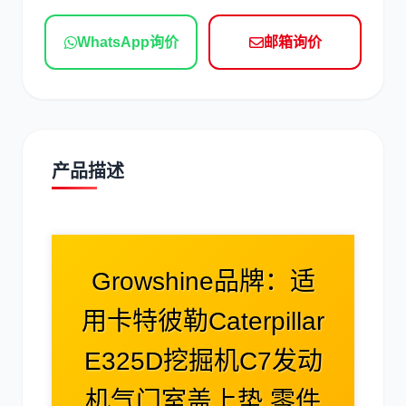
现代
帕金斯
WhatsApp询价
邮箱询价
道依茨
柳工
产品描述
斗山
三一
Growshine品牌：适
用卡特彼勒Caterpillar
E325D挖掘机C7发动
奔驰
加藤
机气门室盖上垫 零件