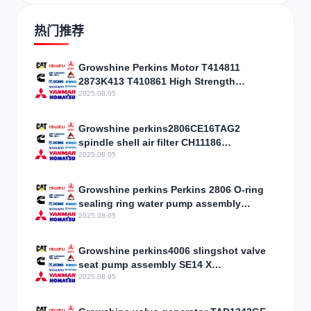
热门推荐
Growshine Perkins Motor T414811
2873K413 T410861 High Strength
Discount
2025.08.05
Growshine perkins2806CE16TAG2
spindle shell air filter CH11186
specifications price
2025.08.05
Growshine perkins Perkins 2806 O-ring
sealing ring water pump assembly
CH10724 specifications Price
2025.08.05
Growshine perkins4006 slingshot valve
seat pump assembly SE14 X
specifications price
2025.08.05