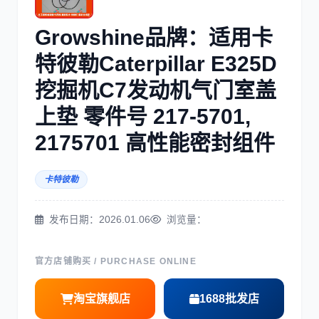
三菱
博世
Growshine品牌：适用卡
特彼勒Caterpillar E325D
挖掘机C7发动机气门室盖
上垫 零件号 217-5701,
洋马
住友
2175701 高性能密封组件
卡特彼勒
发布日期：2026.01.06
浏览量：
神钢
日野
官方店铺购买 / PURCHASE ONLINE
淘宝旗舰店
1688批发店