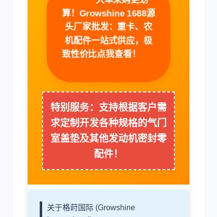
算！Growshine 1688源
头厂家批发：重卡、农
机配件一站式供应，极
利勃海尔
凯斯
致性价比点我查看！
特别服务：支持根据客户需
山猫
上柴
求定制开发各种规格的气门
室盖垫及其他发动机密封零
配件！
潍柴
川崎
关于格莳国际 (Growshine