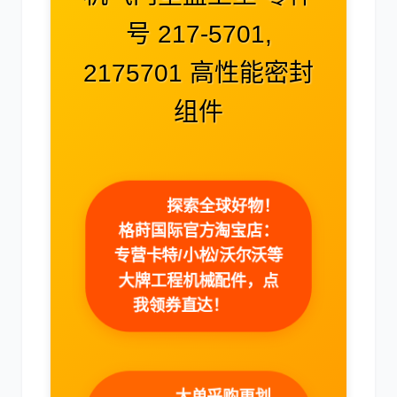
号 217-5701,
2175701 高性能密封
组件
卡尔玛
杰西博
探索全球好物！
格莳国际官方淘宝店：
大宇
丰田
专营卡特/小松/沃尔沃等
大牌工程机械配件，点
我领券直达！
约翰迪尔
徐工
大单采购更划