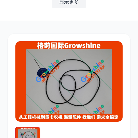
显示更多
其他
小松
沃尔沃
康明斯
日立
久保田