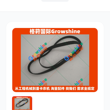
其他
小松
沃尔沃
康明斯
日立
久保田