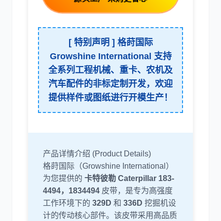
利勃海尔
凯斯
[ 特别声明 ] 格莳国际
Growshine International 支持
全系列工程机械、重卡、农机及
汽车配件的非标定制开发，欢迎
提供样件或图纸进行开模生产！
山猫
上柴
产品详情介绍 (Product Details)
格莳国际（Growshine International）
潍柴
川崎
为您提供的
卡特彼勒 Caterpillar 183-
4494，1834494
皮带，是专为高强度
工作环境下的
329D
和
336D
挖掘机设
计的传动核心部件。该皮带采用高品质