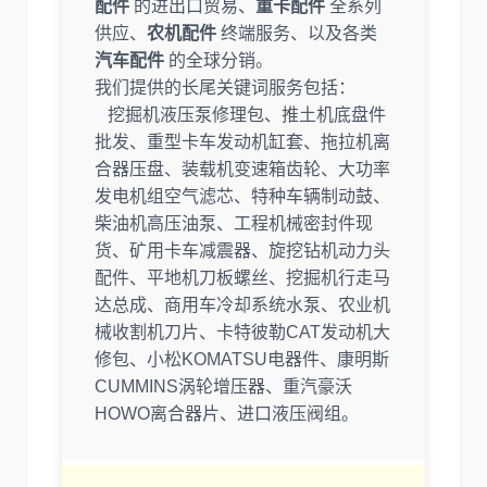
配件
的进出口贸易、
重卡配件
全系列
供应、
农机配件
终端服务、以及各类
汽车配件
的全球分销。
我们提供的长尾关键词服务包括：
挖掘机液压泵修理包、推土机底盘件
批发、重型卡车发动机缸套、拖拉机离
合器压盘、装载机变速箱齿轮、大功率
发电机组空气滤芯、特种车辆制动鼓、
柴油机高压油泵、工程机械密封件现
货、矿用卡车减震器、旋挖钻机动力头
配件、平地机刀板螺丝、挖掘机行走马
达总成、商用车冷却系统水泵、农业机
械收割机刀片、卡特彼勒CAT发动机大
修包、小松KOMATSU电器件、康明斯
CUMMINS涡轮增压器、重汽豪沃
HOWO离合器片、进口液压阀组。