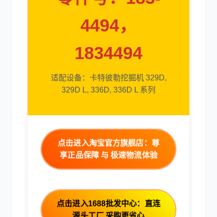
4494，
1834494
卡尔玛
杰西博
适配设备：卡特彼勒挖掘机 329D,
329D L, 336D, 336D L 系列
大宇
丰田
点击进入淘宝官方旗舰店：尊
享正品保障 与 极速物流体验
约翰迪尔
徐工
点击进入1688批发中心：直连
源头工厂 采购更省心