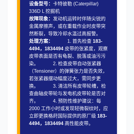
设备型号：
卡特彼勒 (Caterpillar)
336D L 挖掘机
故障现象：
发动机运转时伴随尖锐的
金属摩擦声，或在重载作业时皮带突
然断裂，导致冷却水温过高报警。
处理方案：
1. 首先检查
183-
4494，1834494
皮带的张紧度，观察
皮带表面是否有龟裂、脱落或油污污
染。 2. 检查皮带自动张紧器
（Tensioner）的弹簧张力是否失效，
若张紧器摆动幅度过大，需同步更
换。 3. 清洁所有皮带轮槽，检
查曲轴皮带轮与发电机皮带轮是否对
齐。 4. 预防性维护建议：每
2000 工作小时或发现轻微裂纹时，应
立即更换格莳国际提供的原厂级
183-
4494，1834494
高性能皮带。