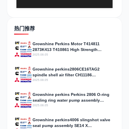
热门推荐
Growshine Perkins Motor T414811
2873K413 T410861 High Strength
Discount
2025.08.05
Growshine perkins2806CE16TAG2
spindle shell air filter CH11186
specifications price
2025.08.05
Growshine perkins Perkins 2806 O-ring
sealing ring water pump assembly
CH10724 specifications Price
2025.08.05
Growshine perkins4006 slingshot valve
seat pump assembly SE14 X