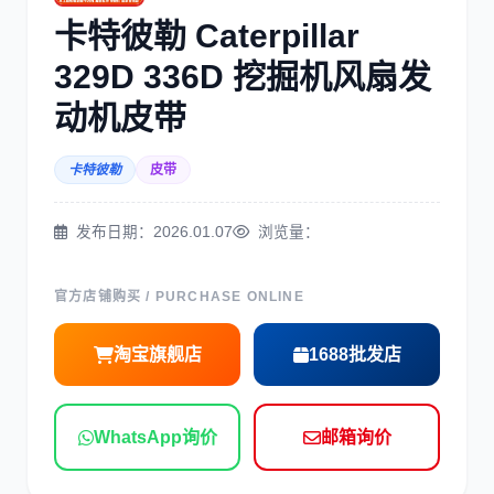
三菱
博世
卡特彼勒 Caterpillar
329D 336D 挖掘机风扇发
动机皮带
卡特彼勒
皮带
洋马
住友
发布日期：2026.01.07
浏览量：
官方店铺购买 / PURCHASE ONLINE
神钢
日野
淘宝旗舰店
1688批发店
WhatsApp询价
邮箱询价
现代
帕金斯