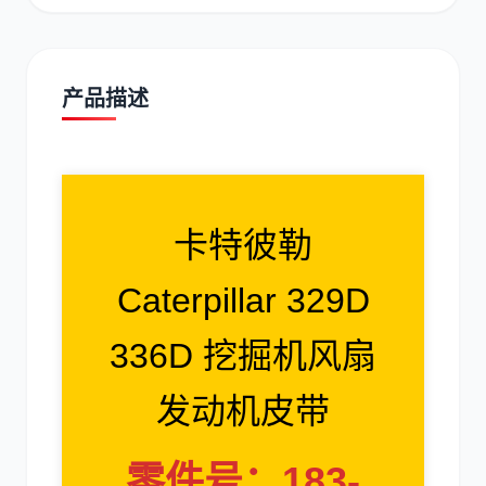
产品描述
道依茨
柳工
卡特彼勒
Caterpillar 329D
斗山
三一
336D 挖掘机风扇
发动机皮带
奔驰
加藤
零件号：183-