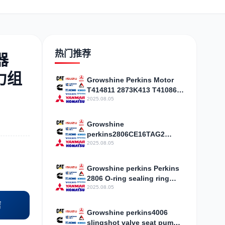
日野
现代
帕金斯
热门推荐
器
动力组
Growshine Perkins Motor
T414811 2873K413 T410861
加藤
卡尔玛
杰西博
High Strength Discount
2025.08.05
Growshine
perkins2806CE16TAG2
spindle shell air filter
2025.08.05
CH11186 specifications
price
凯斯
山猫
上柴
Growshine perkins Perkins
2806 O-ring sealing ring
water pump assembly
2025.08.05
CH10724 specifications
店
Price
Growshine perkins4006
slingshot valve seat pump