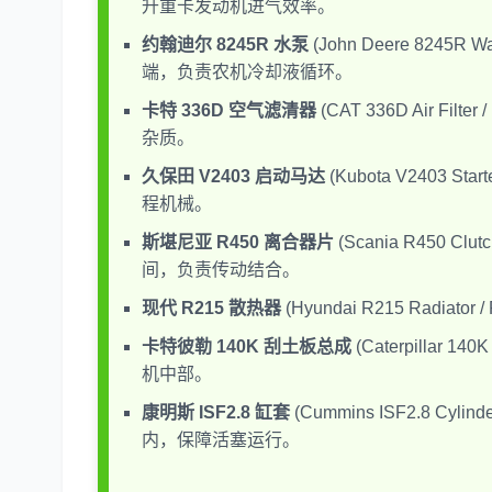
升重卡发动机进气效率。
约翰迪尔 8245R 水泵
(John Deere 8245R 
端，负责农机冷却液循环。
卡特 336D 空气滤清器
(CAT 336D Air Fi
杂质。
久保田 V2403 启动马达
(Kubota V2403 St
程机械。
斯堪尼亚 R450 离合器片
(Scania R450 Cl
间，负责传动结合。
现代 R215 散热器
(Hyundai R215 Radia
卡特彼勒 140K 刮土板总成
(Caterpillar 14
机中部。
康明斯 ISF2.8 缸套
(Cummins ISF2.8 Cyli
内，保障活塞运行。