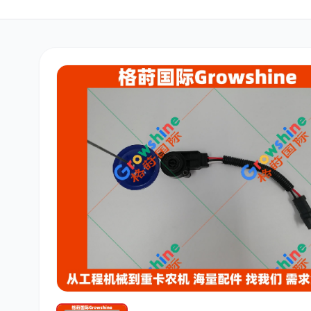
三菱
博世
洋马
道依茨
柳工
斗山
大宇
丰田
约翰迪