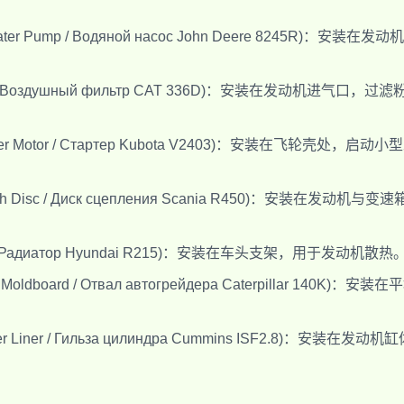
Water Pump / Водяной насос John Deere 8245R)：安装在发动
lter / Воздушный фильтр CAT 336D)：安装在发动机进气口，过
arter Motor / Стартер Kubota V2403)：安装在飞轮壳处，启动小
utch Disc / Диск сцепления Scania R450)：安装在发动机与变
tor / Радиатор Hyundai R215)：安装在车头支架，用于发动机散热
0K Moldboard / Отвал автогрейдера Caterpillar 140K)：安装在
nder Liner / Гильза цилиндра Cummins ISF2.8)：安装在发动机