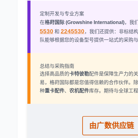
定制开发与专业方案
在
格莳国际 (Growshine International)
，我
5530
2245530
和
，我们还提供：非标结
队能够根据您的设备型号提供一站式的采购
总结与采购指南
选择高品质的
卡特彼勒
配件是保障生产力的
易，格莳国际都是您值得信赖的合作伙伴。
种
重卡配件
、
农机配件
库存。期待与全球工
由广数供应链（