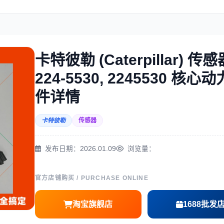
住友
神钢
卡特彼勒 (Caterpillar) 传感
224-5530, 2245530 核心
三一
奔驰
件详情
卡特彼勒
传感器
发布日期：2026.01.09
浏览量：
尔
徐工
利勃海尔
官方店铺购买 / PURCHASE ONLINE
淘宝旗舰店
1688批发