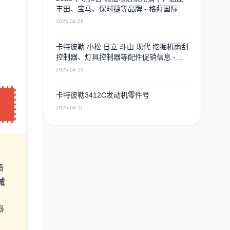
丰田、宝马、保时捷等品牌 - 格莳国际
2025.04.08
卡特彼勒 小松 日立 斗山 现代 挖掘机雨刮
控制器、灯具控制器等配件促销信息 -
2025年4月9日
2025.04.10
卡特彼勒3412C发动机零件号
2025.04.11
备
械
器