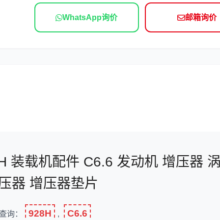
依维柯
WhatsApp询价
邮箱询价
928H 装载机配件 C6.6 发动机 增压器 
压器 增压器垫片
928H
C6.6
查询：
,