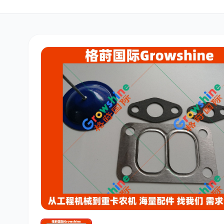
三菱
博世
洋马
道依茨
柳工
斗山
大宇
丰田
约翰迪