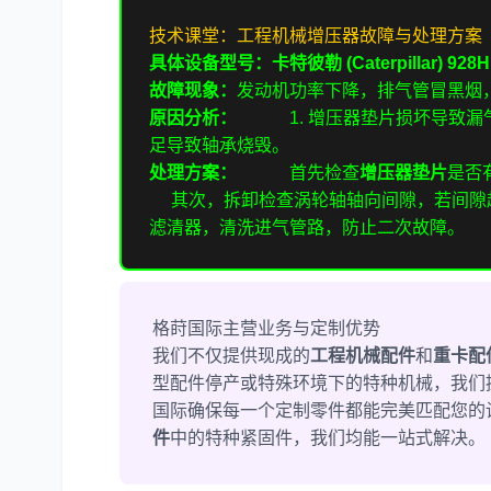
技术课堂：工程机械增压器故障与处理方案
具体设备型号：卡特彼勒 (Caterpillar) 928
故障现象：
发动机功率下降，排气管冒黑烟
原因分析：
1. 增压器垫片损坏导致漏气
足导致轴承烧毁。
处理方案：
首先检查
增压器垫片
是否
其次，拆卸检查涡轮轴轴向间隙，若间隙
滤清器，清洗进气管路，防止二次故障。
格莳国际主营业务与定制优势
我们不仅提供现成的
工程机械配件
和
重卡配
型配件停产或特殊环境下的特种机械，我们
国际确保每一个定制零件都能完美匹配您
件
中的特种紧固件，我们均能一站式解决。