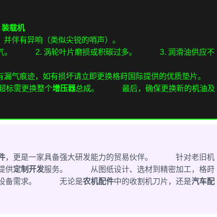
H 装载机
，并伴有异响（类似尖锐的哨声）。
。 2. 涡轮叶片磨损或积碳过多。 3. 润滑油供应不
有漏气痕迹，如有损坏请立即更换格莳国际提供的优质垫片。
超标需更换整个
增压器
总成。 最后，确保更换新的机油及
件
，更是一家具备强大研发能力的贸易伙伴。 针对老旧机
提供
定制开发
服务。 从图纸设计、选材到精密加工，格莳
的设备需求。 无论是
农机配件
中的收割机刀片，还是
汽车配