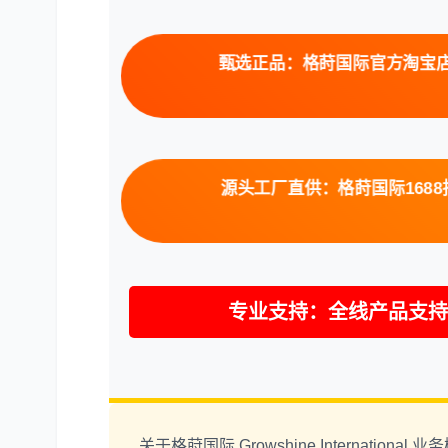
甄选正品：格莳国际官方淘宝店，
源头工厂直供：格莳国际1688批
专业支持：全线产品支持
关于格莳国际 Growshine International 业