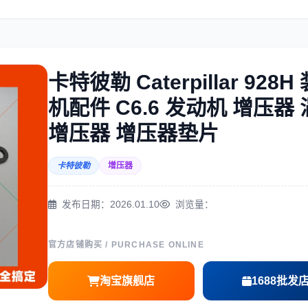
住友
神钢
卡特彼勒 Caterpillar 928H
机配件 C6.6 发动机 增压器
三一
奔驰
增压器 增压器垫片
卡特彼勒
增压器
发布日期：2026.01.10
浏览量：
尔
徐工
利勃海尔
官方店铺购买 / PURCHASE ONLINE
淘宝旗舰店
1688批发