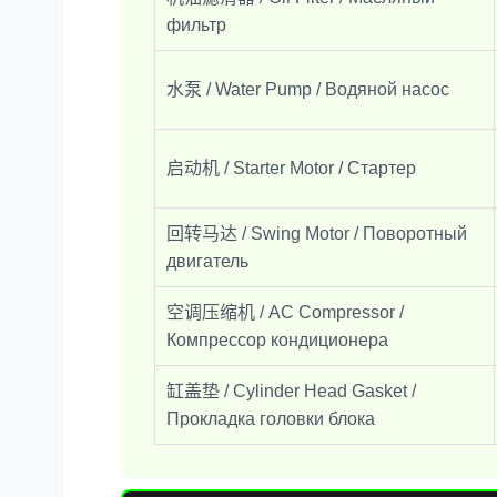
фильтр
水泵 / Water Pump / Водяной насос
启动机 / Starter Motor / Стартер
回转马达 / Swing Motor / Поворотный
двигатель
空调压缩机 / AC Compressor /
Компрессор кондиционера
缸盖垫 / Cylinder Head Gasket /
Прокладка головки блока