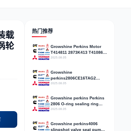
日野
现代
帕金斯
热门推荐
 装载
 涡轮
Growshine Perkins Motor
T414811 2873K413 T410861
加藤
卡尔玛
杰西博
High Strength Discount
2025.08.05
Growshine
perkins2806CE16TAG2
spindle shell air filter
2025.08.05
CH11186 specifications
price
凯斯
山猫
上柴
Growshine perkins Perkins
2806 O-ring sealing ring
water pump assembly
2025.08.05
CH10724 specifications
店
Price
Growshine perkins4006
slingshot valve seat pump