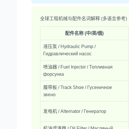
全球工程机械与配件名词解释 (多语言参考)
配件名称 (中/英/俄)
液压泵 / Hydraulic Pump /
Гидравлический насос
喷油器 / Fuel Injector / Топливная
форсунка
履带板 / Track Shoe / Гусеничное
звено
发电机 / Alternator / Генератор
机油滤清器 / Oil Filter / Масляный