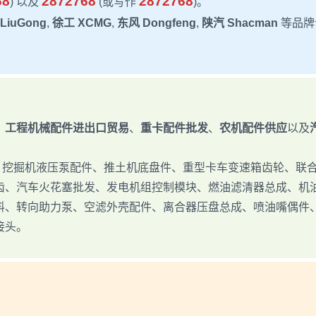
68
2872768
2872768
) 以及
(或写作
)。
LiuGong
,
徐工 XCMG
,
东风 Dongfeng
,
陕汽 Shacman
等品牌
：
工程机械配件进出口贸易
、
重卡配件批发
、
农机配件供应
以及
修件、挖掘机液压泵配件、推土机底盘件、重型卡车变速箱齿轮、联
齿、汽车火花塞批发、发电机组控制模块、燃油滤清器总成、机
料、转向助力泵、空滤外壳配件、离合器压盘总成、喷油嘴偶件
接头。