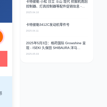
卡特彼勒 小松 日立 斗山 现代 挖掘机雨刮
控制器、灯具控制器等配件促销信息 -
2025年4月9日
2025.04.10
卡特彼勒3412C发动机零件号
2025.04.11
2025年5月3日：格莳国际 Growshine 呈
现 - ISEKI 久保田 SHIBAURA 洋马
ISUZU 工程机械 农机 重卡 汽车 RHF3 涡
2025.05.03
轮增压器及配件 海量现货供应
感