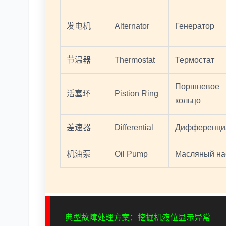
发电机
Alternator
Генератор
节温器
Thermostat
Термостат
Поршневое
活塞环
Pistion Ring
кольцо
差速器
Differential
Дифференци
机油泵
Oil Pump
Масляный на
典型故障处理方案：挖掘机液位显示异常