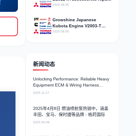
店
and maintenance Ningbo
2025.08.05
Yuyao
Growshine Japanese
Kubota Engine V2003-T
Service Telephone
2025.08.05
新闻动态
Unlocking Performance: Reliable Heavy
Equipment ECM & Wiring Harness
Alternatives
2025.11.27
2025年4月8日 燃油喷射泵热销中，涵盖
丰田、宝马、保时捷等品牌 - 格莳国际
2025.04.08