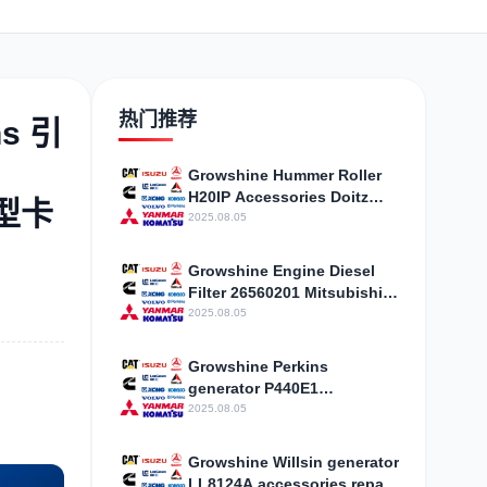
日野
现代
帕金斯
热门推荐
ns 引
Growshine Hummer Roller
H20IP Accessories Doitz
加藤
卡尔玛
杰西博
重型卡
Engine Accessories Hunan
2025.08.05
Province
Growshine Engine Diesel
Filter 26560201 Mitsubishi
MITSUBISHI Accessories
2025.08.05
凯斯
山猫
上柴
Growshine Perkins
generator P440E1
accessories repair and
2025.08.05
maintenance Quzhou
Kecheng
Growshine Willsin generator
LL8124A accessories repair