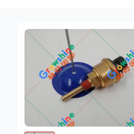
三菱
博世
洋马
道依茨
柳工
斗山
大宇
丰田
约翰迪