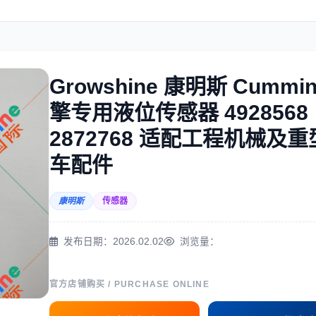
住友
神钢
Growshine 康明斯 Cummi
擎专用液位传感器 4928568
三一
奔驰
2872768 适配工程机械及
车配件
康明斯
传感器
尔
徐工
利勃海尔
发布日期：2026.02.02
浏览量：
官方店铺购买 / PURCHASE ONLINE