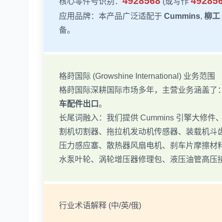
4928568
49285
核心零件号识别：
(或写作
应用品牌：本产品广泛适配于
Cummins
,
柳工 
备。
格莳国际 (Growshine International) 业务范围
格莳国际深耕国际市场多年，主营业务涵盖了
车配件出口
。
长尾词融入：我们提供 Cummins 引擎大
割机切割器、拖拉机发动机传感器、装载机斗
压力感应塞、散热器风扇电机、刹车片摩擦材
水泵叶轮、涡轮增压器修理包、液压油管高压
行业术语解释 (中/英/俄)