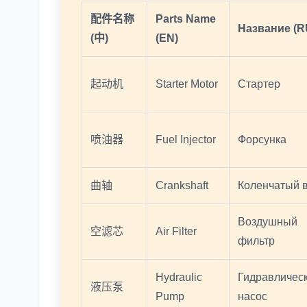
配件名称
Parts Name
Название (R
(中)
(EN)
起动机
Starter Motor
Стартер
喷油器
Fuel Injector
Форсунка
曲轴
Crankshaft
Коленчатый 
Воздушный
空滤芯
Air Filter
фильтр
Hydraulic
Гидравличес
液压泵
Pump
насос