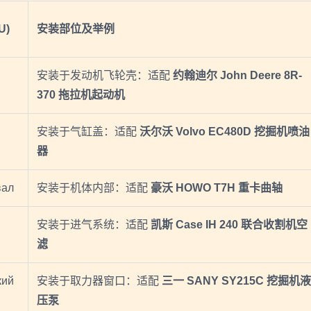
U)
安装部位及举例
安装于发动机飞轮壳：适配
约翰迪尔 John Deere 8R-
370 拖拉机起动机
安装于气缸盖：适配
沃尔沃 Volvo EC480D 挖掘机喷油
器
вал
安装于机体内部：适配
豪沃 HOWO T7H 重卡曲轴
安装于进气系统：适配
凯斯 Case IH 240 联合收割机空
滤
кий
安装于取力器窗口：适配
三一 SANY SY215C 挖掘机液
压泵