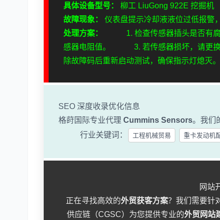
具体设备型号：
柳工 LiuGong 922E 挖掘机
故障现象：
仪表盘提示冷却液液位过低报警
处理方案：
1. 检查传感器插头是否有腐
感器电阻值。 3. 若传感器损坏，请更
除故障码后重新启动测试，确保指示灯熄灭
SEO 深度收录优化信息
格莳国际专业代理
Cummins Sensors
。我们
行业关键词：
工程机械贸易
重卡发动机
网站
正在寻找高效的
外贸获客方案
？我们需要针
供应链（CGSC）为您提供专业的
外贸网站