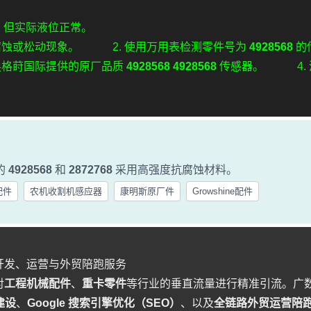
，但实际液位正常。
蚀或松动现象。 2. 使用万用表检测零件号为
4928568
的
换格莳国际提供的原厂品质
4928568 4928568
传感器。 4. 
。
的
4928568
和
2872768
采用高强度抗腐蚀材料。
配件
农机收割机感应器
康明斯原厂件
Growshine配件
开发、运营与外贸陪跑服务
对
工程机械配件
、
重卡零件
等行业的垂直流量进行精准引流。广
建设
、
Google 搜索引擎优化（SEO）
、以及
全链路外贸运营陪