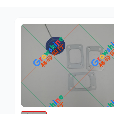
三菱
博世
洋马
道依茨
柳工
斗山
大宇
丰田
约翰迪