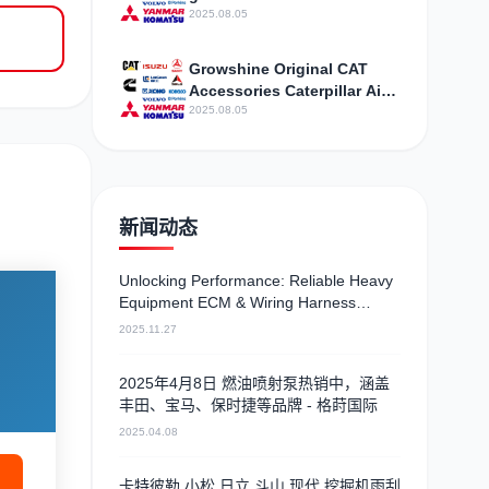
and lubricant sales T403061
2025.08.05
Growshine Original CAT
Accessories Caterpillar Air
Pressure Regulator
2025.08.05
Assembly 3301843
Parameter Configuration
新闻动态
Unlocking Performance: Reliable Heavy
Equipment ECM & Wiring Harness
Alternatives
2025.11.27
2025年4月8日 燃油喷射泵热销中，涵盖
丰田、宝马、保时捷等品牌 - 格莳国际
2025.04.08
卡特彼勒 小松 日立 斗山 现代 挖掘机雨刮