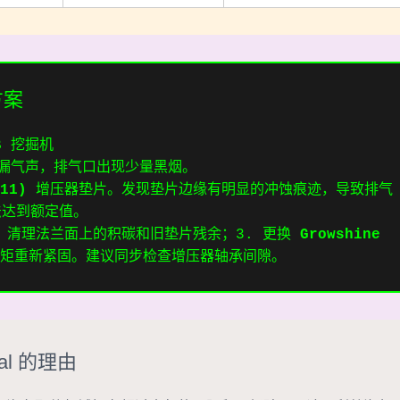
方案
B 挖掘机
漏气声，排气口出现少量黑烟。
11)
增压器垫片。发现垫片边缘有明显的冲蚀痕迹，导致排气
法达到额定值。
. 清理法兰面上的积碳和旧垫片残余；3. 更换
Growshine
扭矩重新紧固。建议同步检查增压器轴承间隙。
nal 的理由