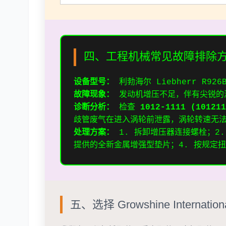
四、工程机械常见故障排除
设备型号：
利勃海尔 Liebherr R926
故障现象：
发动机增压不足，伴有尖锐的
诊断分析：
检查
1012-1111 (101211
歧管废气在进入涡轮前泄露，涡轮转速无
处理方案：
1. 拆卸增压器连接螺栓；2
提供的全新金属增强型垫片；4. 按规定
五、选择 Growshine Internatio