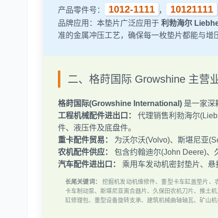
1012-1111
10121111
产品零件号：
，
品牌应用：本垫片广泛应用于
利勃海尔 Liebhe
准的金属冲压工艺，确保每一枚垫片都能与增
二、格莳国际 Growshine 主
格莳国际(Growshine International)
是一家深
工程机械配件进出口：
代理销售利勃海尔(Liebhe
件、液压件及底盘件。
重卡配件贸易：
为沃尔沃(Volvo)、斯堪尼亚(S
农机配件供应：
包含约翰迪尔(John Deere
汽车配件进出口：
乘用车发动机密封垫片、悬
长尾关键词：
挖掘机发动机维修件、重型卡车缸盖垫片、
卡车制动泵、斯堪尼亚离合器片、久保田农机刀片、推土机
缸修理包、重型设备旋转支承、建筑机械曲轴轴瓦、矿山机械