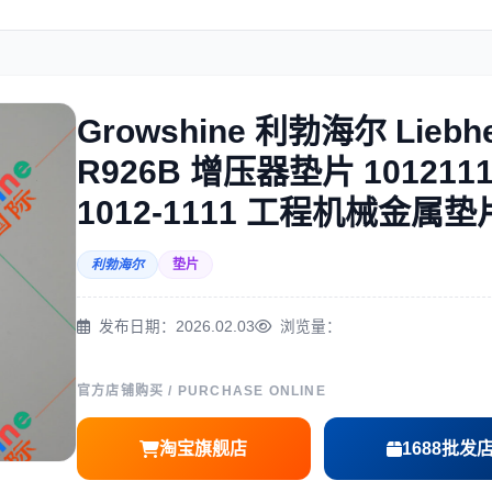
住友
神钢
Growshine 利勃海尔 Liebhe
R926B 增压器垫片 1012111
三一
奔驰
1012-1111 工程机械金属垫
利勃海尔
垫片
发布日期：2026.02.03
浏览量：
尔
徐工
利勃海尔
官方店铺购买 / PURCHASE ONLINE
淘宝旗舰店
1688批发