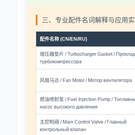
三、专业配件名词解释与应用实例
配件名称 (CN/EN/RU)
增压器垫片 / Turbocharger Gasket / Проклад
турбокомпрессора
风扇马达 / Fan Motor / Мотор вентилятора
燃油喷射泵 / Fuel Injection Pump / Топливн
насос высокого давления
主控制阀 / Main Control Valve / Главный
контрольный клапан