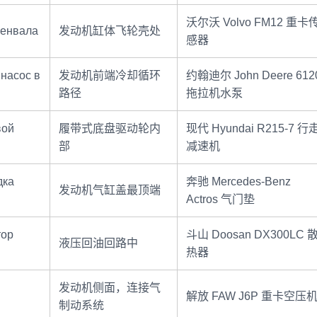
沃尔沃 Volvo FM12 重卡
ленвала
发动机缸体飞轮壳处
感器
насос в
发动机前端冷却循环
约翰迪尔 John Deere 612
路径
拖拉机水泵
вой
履带式底盘驱动轮内
现代 Hyundai R215-7 行
部
减速机
дка
奔驰 Mercedes-Benz
发动机气缸盖最顶端
Actros 气门垫
тор
斗山 Doosan DX300LC 
液压回油回路中
热器
发动机侧面，连接气
解放 FAW J6P 重卡空压
制动系统