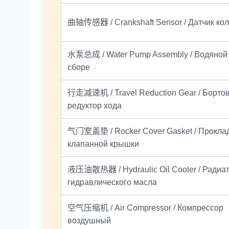
曲轴传感器 / Crankshaft Sensor / Датчик ко
水泵总成 / Water Pump Assembly / Водяной 
сборе
行走减速机 / Travel Reduction Gear / Борто
редуктор хода
气门室盖垫 / Rocker Cover Gasket / Прокла
клапанной крышки
液压油散热器 / Hydraulic Oil Cooler / Радиа
гидравлического масла
空气压缩机 / Air Compressor / Компрессор
воздушный