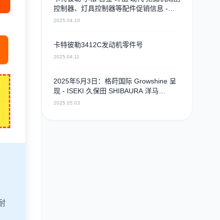
控制器、灯具控制器等配件促销信息 -
2025年4月9日
2025.04.10
卡特彼勒3412C发动机零件号
2025.04.11
2025年5月3日：格莳国际 Growshine 呈
现 - ISEKI 久保田 SHIBAURA 洋马
ISUZU 工程机械 农机 重卡 汽车 RHF3 涡
2025.05.03
轮增压器及配件 海量现货供应
耐