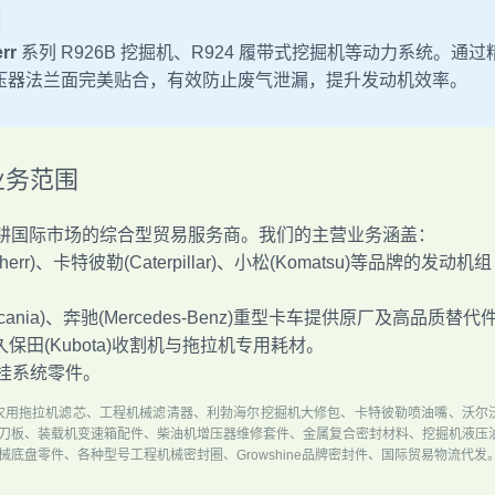
rr
系列 R926B 挖掘机、R924 履带式挖掘机等动力系统。通过
压器法兰面完美贴合，有效防止废气泄漏，提升发动机效率。
营业务范围
耕国际市场的综合型贸易服务商。我们的主营业务涵盖：
rr)、卡特彼勒(Caterpillar)、小松(Komatsu)等品牌的发动机组
cania)、奔驰(Mercedes-Benz)重型卡车提供原厂及高品质替代
)、久保田(Kubota)收割机与拖拉机专用耗材。
挂系统零件。
农用拖拉机滤芯、工程机械滤清器、利勃海尔挖掘机大修包、卡特彼勒喷油嘴、沃尔
刀板、装载机变速箱配件、柴油机增压器维修套件、金属复合密封材料、挖掘机液压
底盘零件、各种型号工程机械密封圈、Growshine品牌密封件、国际贸易物流代发