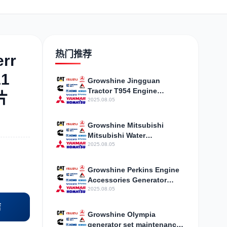
日野
现代
帕金斯
热门推荐
rr
1
Growshine Jingguan
Tractor T954 Engine
加藤
卡尔玛
杰西博
片
Cylinder Head ZZ80267
2025.08.05
Popular Products
Growshine Mitsubishi
Mitsubishi Water
Temperature Meter 44R40-
2025.08.05
10600 Fault Diagnosis
凯斯
山猫
上柴
Growshine Perkins Engine
Accessories Generator
Valve Cover T417513,
2025.08.05
T426695
店
Growshine Olympia
generator set maintenance