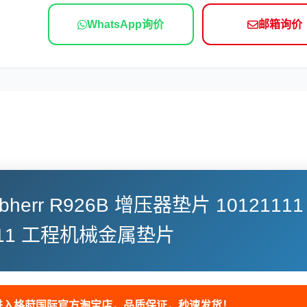
依维柯
WhatsApp询价
邮箱询价
ebherr R926B 增压器垫片 10121111
1111 工程机械金属垫片
入格莳国际官方淘宝店，品质保证，秒速发货！