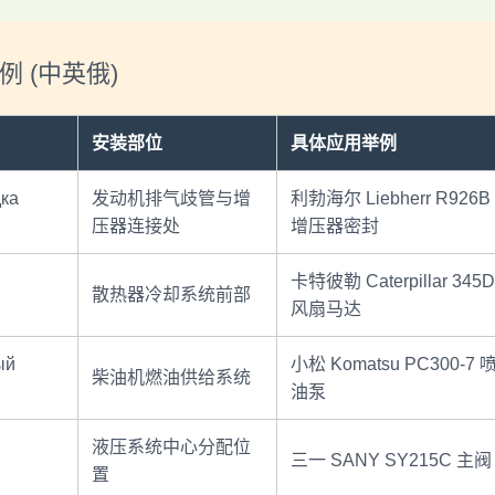
 (中英俄)
安装部位
具体应用举例
ка
发动机排气歧管与增
利勃海尔 Liebherr R926B
压器连接处
增压器密封
卡特彼勒 Caterpillar 345D
散热器冷却系统前部
风扇马达
ый
小松 Komatsu PC300-7 
柴油机燃油供给系统
油泵
液压系统中心分配位
三一 SANY SY215C 主阀
置