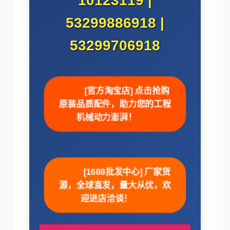
10123119 |
53299886918 |
53299706918
卡尔玛
杰西博
[官方淘宝店] 点击抢购
原装品质配件，助力您的工程
机械动力澎湃！
大宇
丰田
[1688批发中心] 厂家货
源，全球直发，量大从优，欢
迎进店洽谈！
约翰迪尔
徐工