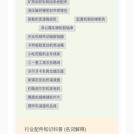
矿用自卸车制动系统配件
液压破碎锤密封件修理包
装载机变速箱齿轮
起重机钢丝绳索具
非公路车辆轮毂轴承
农业机械传动轴联轴器
卡特彼勒发动机喷油嘴
小松挖掘机全车线束
三一重工液压多路阀
沃尔沃卡车离合器压盘
斯堪尼亚后桥减速器
约翰迪尔农机发电机
路面机械摊铺机叶片
搅拌车减速机总成
行业配件知识科普 (名词解释)