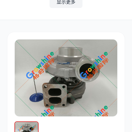
显示更多
其他
小松
沃尔沃
康明斯
日立
久保田