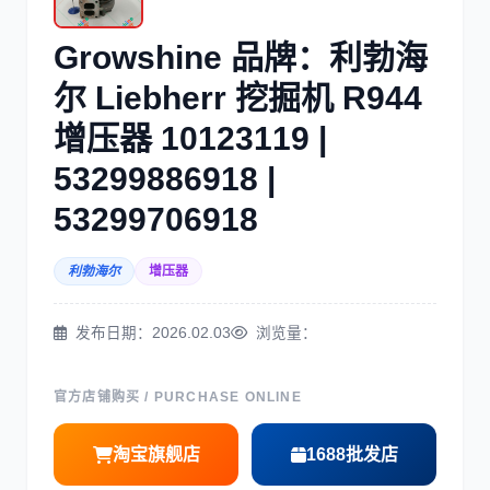
三菱
博世
Growshine 品牌：利勃海
尔 Liebherr 挖掘机 R944
增压器 10123119 |
53299886918 |
洋马
住友
53299706918
利勃海尔
增压器
发布日期：2026.02.03
浏览量：
神钢
日野
官方店铺购买 / PURCHASE ONLINE
淘宝旗舰店
1688批发店