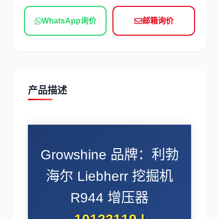
现代
帕金斯
WhatsApp询价
邮箱询价
道依茨
柳工
产品描述
斗山
三一
Growshine 品牌：利勃
海尔 Liebherr 挖掘机
R944 增压器
奔驰
加藤