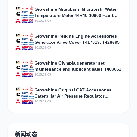
Growshine Mitsubishi Mitsubishi Water
Temperature Meter 44R40-10600 Fault
Diagnosis
2025.08.05
Growshine Perkins Engine Accessories
Generator Valve Cover T417513, T426695
2025.08.05
Growshine Olympia generator set
maintenance and lubricant sales T403061
2025.08.05
Growshine Original CAT Accessories
Caterpillar Air Pressure Regulator
Assembly 3301843 Parameter
2025.08.05
Configuration
新闻动态