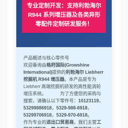
专业定制开发：支持利勃海尔
R944 系列增压器及各类异形
零配件定制研发服务！
利勃海尔
凯斯
产品概述与核心零件号
欢迎垂询由
格莳国际(Growshine
山猫
上柴
International)
提供的
利勃海尔 Liebherr
挖掘机 R944 增压器
。本产品是专为
Liebherr 高端挖掘机研发的高性能涡轮
增压系统。 为了方便您的采购与
搜索，请确认以下零件号：
10123119
，
潍柴
川崎
53299886918
，
5329-988-6918
，
53299706918
，
5329-970-6918
。
作为专业的
进出口贸易商
，我们主营
工