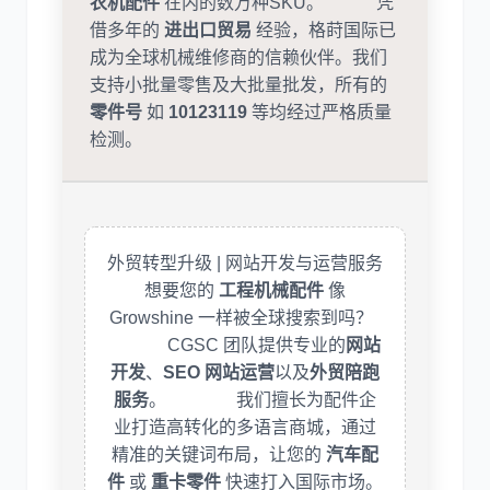
农机配件
在内的数万种SKU。 凭
借多年的
进出口贸易
经验，格莳国际已
成为全球机械维修商的信赖伙伴。我们
支持小批量零售及大批量批发，所有的
零件号
如
10123119
等均经过严格质量
检测。
外贸转型升级 | 网站开发与运营服务
想要您的
工程机械配件
像
Growshine 一样被全球搜索到吗？
CGSC 团队提供专业的
网站
开发
、
SEO 网站运营
以及
外贸陪跑
服务
。 我们擅长为配件企
业打造高转化的多语言商城，通过
精准的关键词布局，让您的
汽车配
件
或
重卡零件
快速打入国际市场。