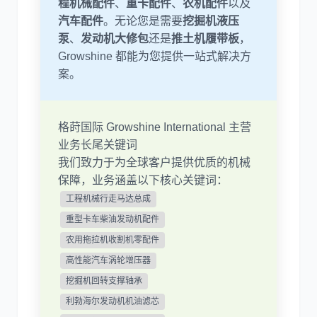
程机械配件
、
重卡配件
、
农机配件
以及
汽车配件
。无论您是需要
挖掘机液压
泵
、
发动机大修包
还是
推土机履带板
，
尼桑
依维柯
Growshine 都能为您提供一站式解决方
案。
格莳国际 Growshine International 主营
业务长尾关键词
我们致力于为全球客户提供优质的机械
保障，业务涵盖以下核心关键词：
工程机械行走马达总成
重型卡车柴油发动机配件
农用拖拉机收割机零配件
高性能汽车涡轮增压器
挖掘机回转支撑轴承
利勃海尔发动机机油滤芯