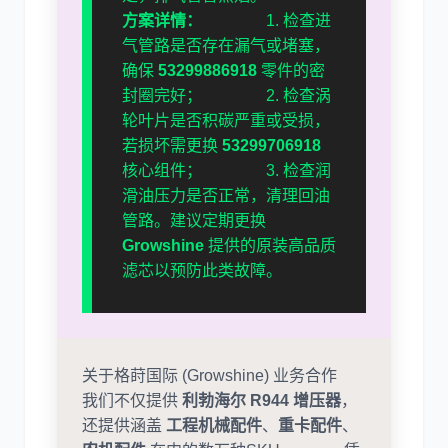
方案详情：
1. 检查进
气管路是否存在漏气或堵塞，
确保
53299886918
零件的密
封圈完好； 2. 检查涡
轮叶片是否积碳严重或受损，
若损坏需更换
53299706918
核心组件； 3. 检查润
滑油压力是否正常，清理回油
管路。建议定期更换
Growshine
提供的原装高品质
滤芯以预防此类故障。
关于格莳国际 (Growshine) 业务合作
我们不仅提供
利勃海尔 R944 增压器
，
还提供涵盖
工程机械配件
、
重卡配件
、