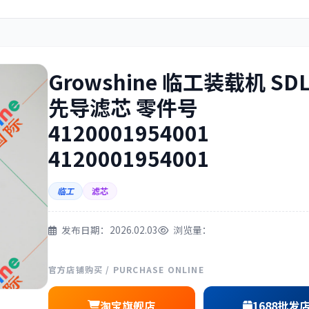
住友
神钢
Growshine 临工装载机 SD
先导滤芯 零件号
4120001954001
三一
奔驰
4120001954001
临工
滤芯
尔
徐工
利勃海尔
发布日期：2026.02.03
浏览量：
官方店铺购买 / PURCHASE ONLINE
淘宝旗舰店
1688批发