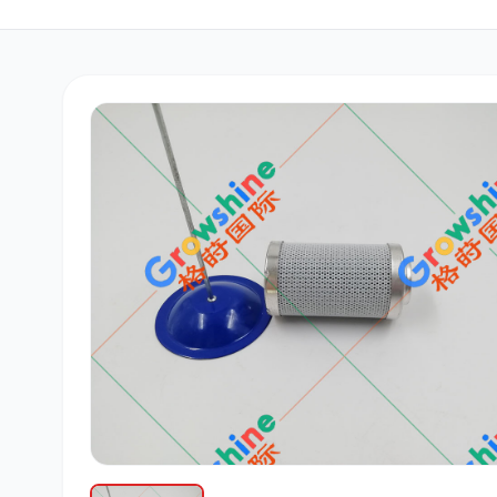
三菱
博世
洋马
道依茨
柳工
斗山
大宇
丰田
约翰迪