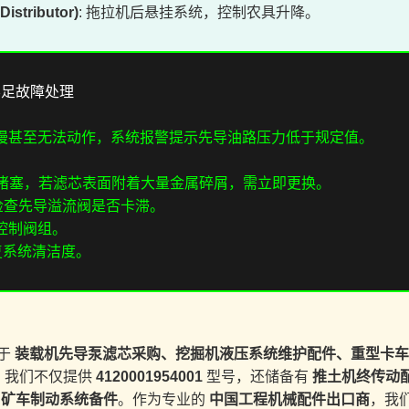
stributor)
: 拖拉机后悬挂系统，控制农具升降。
不足故障处理
慢甚至无法动作，系统报警提示先导油路压力低于规定值。
堵塞，若滤芯表面附着大量金属碎屑，需立即更换。
，检查先导溢流阀是否卡滞。
控制阀组。
复系统清洁度。
力于
装载机先导泵滤芯采购、挖掘机液压系统维护配件、重型卡车
。我们不仅提供
4120001954001
型号，还储备有
推土机终传动
、矿车制动系统备件
。作为专业的
中国工程机械配件出口商
，我