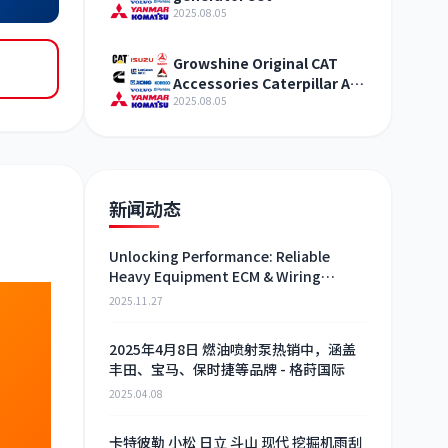
maintenance and lubricant
2025.08.05
sales T403061
Growshine Original CAT
Accessories Caterpillar Air
Pressure Regulator
2025.08.05
Assembly 3301843
Parameter Configuration
新闻动态
Unlocking Performance: Reliable
Heavy Equipment ECM & Wiring
Harness Alternatives
2025.11.27
2025年4月8日 燃油喷射泵热销中，涵盖
丰田、宝马、保时捷等品牌 - 格莳国际
2025.04.08
卡特彼勒 小松 日立 斗山 现代 挖掘机雨刮