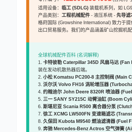
适用设备：
临工 (SDLG)
装载机系列，如 LG956
产品类别：
工程机械配件
- 液压系统 -
先导滤
格莳国际 (Growshine International) 
出口贸易服务。我们的产品涵盖矿山挖掘机
全球机械配件百科 (名词解释)
1.
卡特彼勒 Caterpillar 345D 风扇马达 (Fan 
装在发动机散热器后端。
2.
小松 Komatsu PC200-8 主控制阀 (Main Con
3.
沃尔沃 Volvo FH16 涡轮增压器 (Turbocha
4.
约翰迪尔 John Deere 8320R 喷油器 (Fuel I
5.
三一 SANY SY215C 动臂油缸 (Boom Cyli
6.
斯堪尼亚 Scania R500 离合器分泵 (Clutch S
7.
徐工 XCMG LW500FN 变速箱滤芯 (Transmiss
8.
久保田 Kubota M9540 燃油滤清器 (Fuel Fil
9.
奔驰 Mercedes-Benz Actros 空气弹簧 (Air