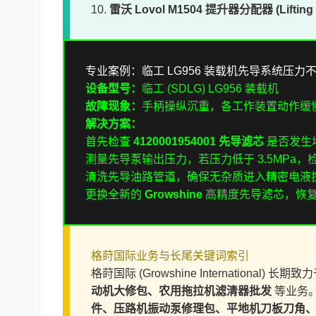
10.
雷沃 Lovol M1504 提升器分配器 (Lifting Di
专业案例：临工 LG956 装载机先导系统压力
设备型号：
临工 (SDLG) LG956 装载机
故障现象：
手柄操纵沉重，各工作装置动作缓
解决方案：
首先检查
4120001954001 先导滤芯
是否发生
测量先导泵输出压力，若压力低于 3.5MPa
清洗先导油路管道，确保无杂质进入精密电液
更换全新的
Growshine
高精度先导滤芯，恢
格莳国际业务与长尾关键词索引
格莳国际 (Growshine International) 长期致
动机大修包、农用拖拉机滤清器批发
等业务
件、压路机振动泵修理包、平地机刀板刀角