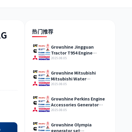
日野
现代
帕金斯
热门推荐
LG
Growshine Jingguan
Tractor T954 Engine
加藤
卡尔玛
杰西博
Cylinder Head ZZ80267
2025.08.05
Popular Products
Growshine Mitsubishi
Mitsubishi Water
Temperature Meter 44R40-
2025.08.05
10600 Fault Diagnosis
凯斯
山猫
上柴
Growshine Perkins Engine
Accessories Generator
Valve Cover T417513,
2025.08.05
T426695
Growshine Olympia
店
generator set