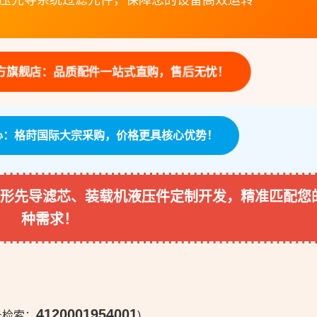
压先导系统过滤元件，保障您的设备高效运转
ne 官方旗舰店：品质配件一站式直购，售后无忧！
发中心：格莳国际大宗采购，价格更具核心优势！
形先导滤芯、装载机液压件定制开发，精准匹配您
种需求！
4120001954001
号检索：
)