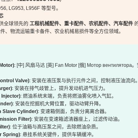
, LG953, L956F 等型号。
芯
致力于提供全球领先的
工程机械配件、重卡配件、农机配件、汽车配件
配件、物流运输重卡备件、农业机械易损件等全方位领域。
Motor)
: [中] 风扇马达 [英] Fan Motor [俄] Мотор вентилятора
trol Valve)
: 安装在液压泵与执行元件之间，控制液压油流向
rger)
: 安装在排气歧管上，提升发动机进气压力。
njector)
: 燃油系统末端，负责将燃油雾化喷入气缸。
nder)
: 安装在挖掘机大臂位置，驱动动臂升降。
lave Cylinder)
: 变速箱侧面，负责分离离合器。
ion Filter)
: 安装在变速箱滤清器座上，过滤传动油。
ter)
: 位于油箱与高压泵之间，去除燃油杂质。
 Spring)
: 悬挂系统关键件，提供车辆缓冲。