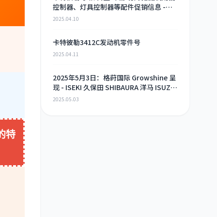
控制器、灯具控制器等配件促销信息 -
2025年4月9日
2025.04.10
卡特彼勒3412C发动机零件号
2025.04.11
2025年5月3日：格莳国际 Growshine 呈
现 - ISEKI 久保田 SHIBAURA 洋马 ISUZU
工程机械 农机 重卡 汽车 RHF3 涡轮增压
2025.05.03
器及配件 海量现货供应
的特