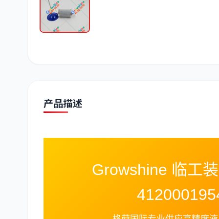
潍柴
川崎
尼桑
产品描述
Growshine 临
412000195