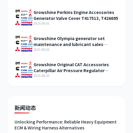
Growshine Perkins Engine Accessories
Generator Valve Cover T417513, T426695
2025.08.05
Growshine Olympia generator set
maintenance and lubricant sales
T403061
2025.08.05
Growshine Original CAT Accessories
Caterpillar Air Pressure Regulator
Assembly 3301843 Parameter
2025.08.05
Configuration
新闻动态
Unlocking Performance: Reliable Heavy Equipment
ECM & Wiring Harness Alternatives