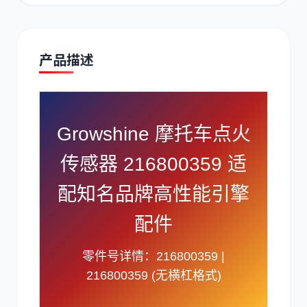
产品描述
道依茨
柳工
Growshine 摩托车点火
传感器 216800359 适
斗山
三一
配知名品牌高性能引擎
配件
零件号详情：216800359 |
216800359 (无横杠格式)
奔驰
加藤