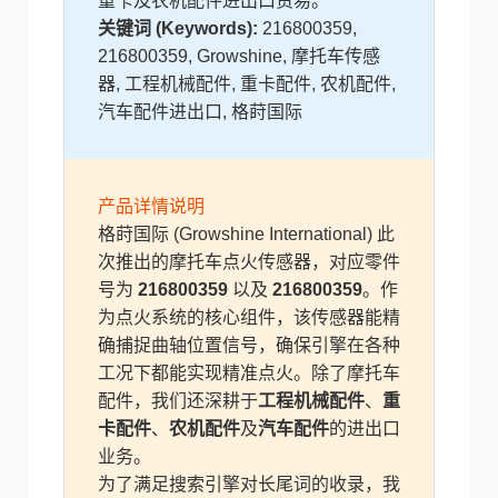
重卡及农机配件进出口贸易。
关键词 (Keywords):
216800359,
尼桑
依维柯
216800359, Growshine, 摩托车传感
器, 工程机械配件, 重卡配件, 农机配件,
汽车配件进出口, 格莳国际
产品详情说明
格莳国际 (Growshine International) 此
次推出的摩托车点火传感器，对应零件
号为
216800359
以及
216800359
。作
为点火系统的核心组件，该传感器能精
确捕捉曲轴位置信号，确保引擎在各种
工况下都能实现精准点火。除了摩托车
配件，我们还深耕于
工程机械配件
、
重
卡配件
、
农机配件
及
汽车配件
的进出口
业务。
为了满足搜索引擎对长尾词的收录，我