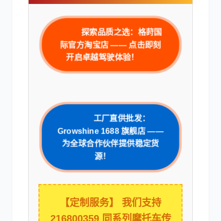
探索品质之选：格莳国
际官方淘宝店 —— 点击即刻
卡尔玛
杰西博
开启卓越驾驶体验！
工厂直供批发：
大宇
丰田
Growshine 1688 旗舰店 ——
为全球合作伙伴提供稳定货
源！
约翰迪尔
徐工
【定制服务】
我们支持
216800359 同系列摩托车传