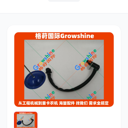
其他
小松
沃尔沃
康明斯
日立
久保田