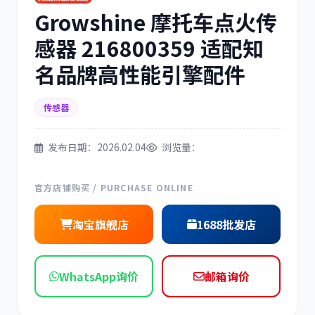
Growshine 摩托车点火传
三菱
博世
感器 216800359 适配知
名品牌高性能引擎配件
传感器
洋马
住友
发布日期：2026.02.04
浏览量：
官方店铺购买 / PURCHASE ONLINE
神钢
日野
淘宝旗舰店
1688批发店
WhatsApp询价
邮箱询价
现代
帕金斯