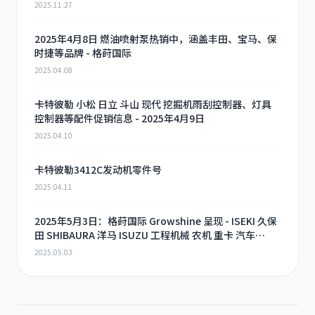
2025.11.27
2025年4月8日 燃油喷射泵热销中，涵盖丰田、宝马、保
时捷等品牌 - 格莳国际
2025.04.08
卡特彼勒 小松 日立 斗山 现代 挖掘机雨刮控制器、灯具
控制器等配件促销信息 - 2025年4月9日
2025.04.10
卡特彼勒3412C发动机零件号
2025.04.11
2025年5月3日：格莳国际 Growshine 呈现 - ISEKI 久保
田 SHIBAURA 洋马 ISUZU 工程机械 农机 重卡 汽车
RHF3 涡轮增压器及配件 海量现货供应
2025.05.03