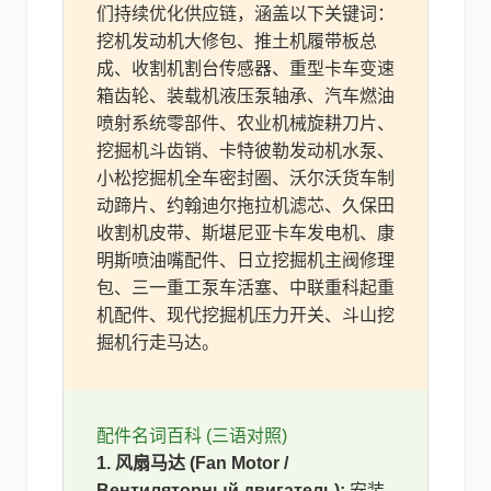
们持续优化供应链，涵盖以下关键词：
挖机发动机大修包、推土机履带板总
成、收割机割台传感器、重型卡车变速
箱齿轮、装载机液压泵轴承、汽车燃油
喷射系统零部件、农业机械旋耕刀片、
挖掘机斗齿销、卡特彼勒发动机水泵、
小松挖掘机全车密封圈、沃尔沃货车制
动蹄片、约翰迪尔拖拉机滤芯、久保田
收割机皮带、斯堪尼亚卡车发电机、康
明斯喷油嘴配件、日立挖掘机主阀修理
包、三一重工泵车活塞、中联重科起重
机配件、现代挖掘机压力开关、斗山挖
掘机行走马达。
配件名词百科 (三语对照)
1. 风扇马达 (Fan Motor /
Вентиляторный двигатель):
安装