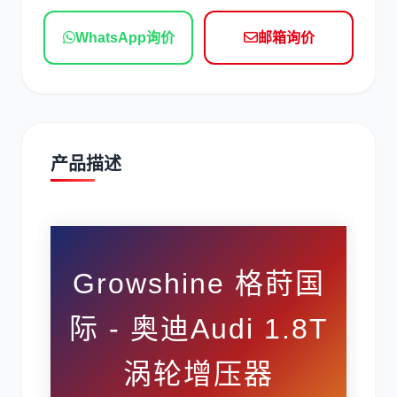
现代
帕金斯
WhatsApp询价
邮箱询价
道依茨
柳工
产品描述
斗山
三一
Growshine 格莳国
际 - 奥迪Audi 1.8T
涡轮增压器
奔驰
加藤