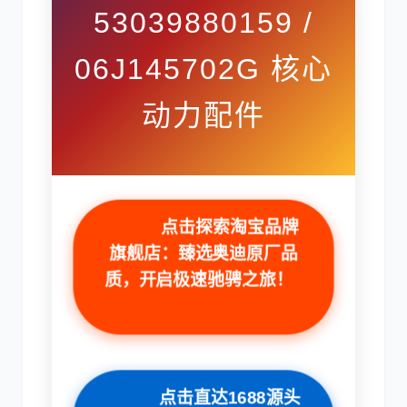
53039880159 /
06J145702G 核心
动力配件
卡尔玛
杰西博
点击探索淘宝品牌
大宇
丰田
旗舰店：臻选奥迪原厂品
质，开启极速驰骋之旅！
约翰迪尔
徐工
点击直达1688源头