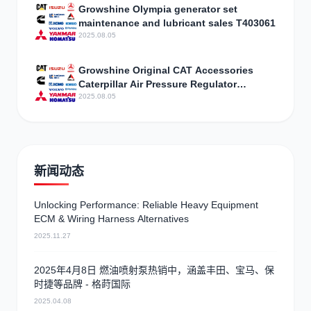
Growshine Olympia generator set
maintenance and lubricant sales T403061
2025.08.05
Growshine Original CAT Accessories
Caterpillar Air Pressure Regulator
Assembly 3301843 Parameter
2025.08.05
Configuration
新闻动态
Unlocking Performance: Reliable Heavy Equipment
ECM & Wiring Harness Alternatives
2025.11.27
2025年4月8日 燃油喷射泵热销中，涵盖丰田、宝马、保
时捷等品牌 - 格莳国际
2025.04.08