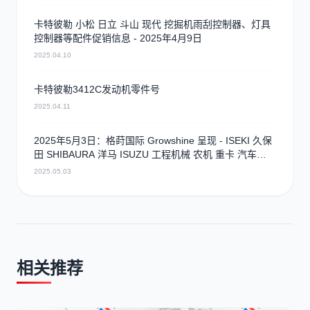
卡特彼勒 小松 日立 斗山 现代 挖掘机雨刮控制器、灯具
控制器等配件促销信息 - 2025年4月9日
2025.04.10
卡特彼勒3412C发动机零件号
2025.04.11
2025年5月3日：格莳国际 Growshine 呈现 - ISEKI 久保
田 SHIBAURA 洋马 ISUZU 工程机械 农机 重卡 汽车
RHF3 涡轮增压器及配件 海量现货供应
2025.05.03
相关推荐