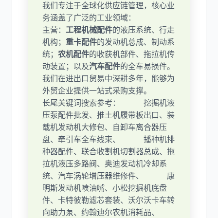
我们专注于全球化供应链管理，核心业
务涵盖了广泛的工业领域：
主营：
工程机械配件
的液压系统、行走
机构；
重卡配件
的发动机总成、制动系
统；
农机配件
的收获机部件、拖拉机传
动装置；以及
汽车配件
的全车易损件。
我们在进出口贸易中深耕多年，能够为
外贸企业提供一站式采购支撑。
长尾关键词搜索参考： 挖掘机液
压泵配件批发、推土机履带板出口、装
载机发动机大修包、自卸车离合器压
盘、牵引车全车线束、 播种机排
种器配件、联合收割机切割器总成、拖
拉机液压多路阀、奥迪发动机冷却系
统、汽车涡轮增压器维修件、 康
明斯发动机喷油嘴、小松挖掘机底盘
件、卡特彼勒滤芯套装、沃尔沃卡车转
向助力泵、约翰迪尔农机消耗品、