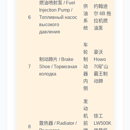
燃油喷射泵 / Fuel
供
约翰迪
Injection Pump /
油
尔 6B 拖
6
Топливный насос
系
拉机燃
высокого
统
油泵
давления
车
轮
豪沃
制动蹄片 / Brake
制
Howo
7
Shoe / Тормозная
动
70矿山
колодка
器
霸王制
内
动蹄
侧
发
动
机
徐工
散热器 / Radiator /
前
LW500K
8