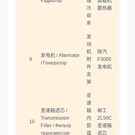
Радиатор
端
装载机
冷
散热器
却
系
发
动
机
陕汽
发电机 / Alternator
9
附
F3000
/ Генератор
件
发电机
支
架
变
速
变速箱滤芯 /
箱
柳工
Transmission
内
ZL50C
10
Filter / Фильтр
部
变速箱
трансмиссии
或
滤芯