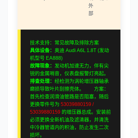
外
部
技术支持：常见故障及排除方案
具体设备：
奥迪 Audi A6L 1.8T (发动
机型号 EA888)
故障现象：
发动机加速无力，伴有尖
锐的金属哨音，仪表盘报警灯亮起。
排查处理：
经检测为涡轮增压器轴承
磨损导致叶片刮擦壳体。 方案：
首先检查润滑油管路是否阻塞，随后
更换零件号为
53039880159 /
53039880159
的增压器总成。安装前
必须更换全新机油及滤清器，并清洗
中冷器管道内的积油，防止发生二次
损坏。