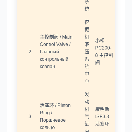
系
统
挖
掘
主控制阀 / Main
机
小松
Control Valve /
液
PC200-
2
Главный
压
8 主控制
контрольный
系
阀
клапан
统
中
心
发
动
活塞环 / Piston
机
康明斯
Ring /
3
气
ISF3.8
Поршневое
缸
活塞环
кольцо
内