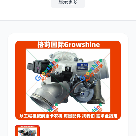
显示更多
其他
小松
沃尔沃
康明斯
日立
久保田