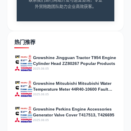
外贸陪跑团队助力企业高效获客。
热门推荐
Growshine Jingguan Tractor T954 Engine
Cylinder Head ZZ80267 Popular Products
2025.08.05
Growshine Mitsubishi Mitsubishi Water
Temperature Meter 44R40-10600 Fault
Diagnosis
2025.08.05
Growshine Perkins Engine Accessories
Generator Valve Cover T417513, T426695
2025.08.05