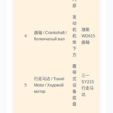
部
发
动
机
潍柴
曲轴 / Crankshaft /
4
机
WD615
Коленчатый вал
体
曲轴
下
方
履
带
三一
行走马达 / Travel
式
SY215
5
Motor / Ходовой
设
行走马
мотор
备
达
底
盘