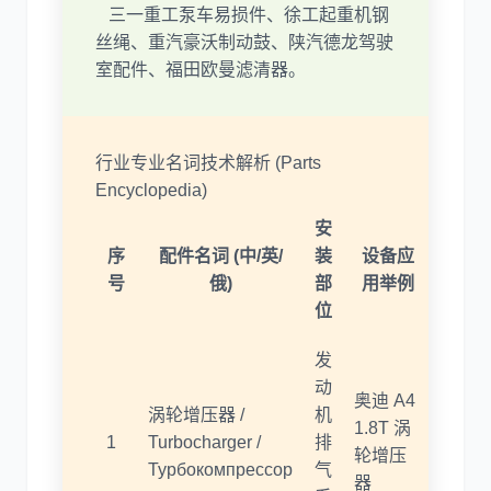
三一重工泵车易损件、徐工起重机钢
丝绳、重汽豪沃制动鼓、陕汽德龙驾驶
室配件、福田欧曼滤清器。
行业专业名词技术解析 (Parts
Encyclopedia)
安
序
配件名词 (中/英/
装
设备应
号
俄)
部
用举例
位
发
动
奥迪 A4
涡轮增压器 /
机
1.8T 涡
1
Turbocharger /
排
轮增压
Турбокомпрессор
气
器