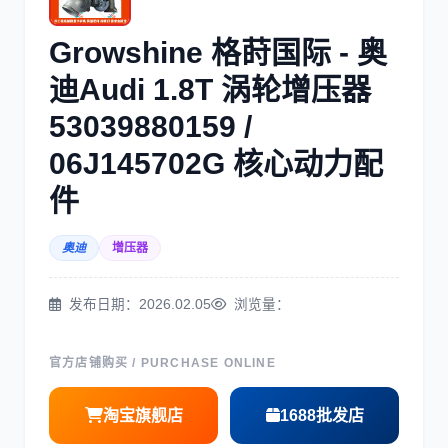
三菱
博世
Growshine 格莳国际 - 奥
迪Audi 1.8T 涡轮增压器
53039880159 /
06J145702G 核心动力配
洋马
住友
件
奥迪
增压器
发布日期：2026.02.05
浏览量：
神钢
日野
官方店铺购买 / PURCHASE ONLINE
淘宝旗舰店
1688批发店