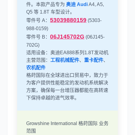
件。本款产品专为
奥迪 Audi
A4, A5,
Q5 等 1.8T 车型设计。
53039880159
零件号 A：
(5303-
尼桑
依维柯
988-0159)
06J145702G
零件号 B：
(06J145-
702G)
适用设备：奥迪EA888系列1.8T发动机
主营范围：
工程机械配件
、
重卡配件
、
农机配件
格莳国际在全球进出口贸易中，致力于
为客户提供性能稳定的发动机系统解决
方案，确保每一台增压器都能在高转速
下保持卓越的进气效率。
Growshine International 格莳国际 业务
范围