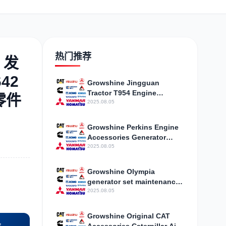
日野
现代
帕金斯
热门推荐
i 发
42
Growshine Jingguan
加藤
卡尔玛
Tractor T954 Engine
杰西博
零件
Cylinder Head ZZ80267
2025.08.05
Popular Products
Growshine Perkins Engine
Accessories Generator
Valve Cover T417513,
2025.08.05
T426695
凯斯
山猫
上柴
Growshine Olympia
generator set maintenance
and lubricant sales T403061
2025.08.05
Growshine Original CAT