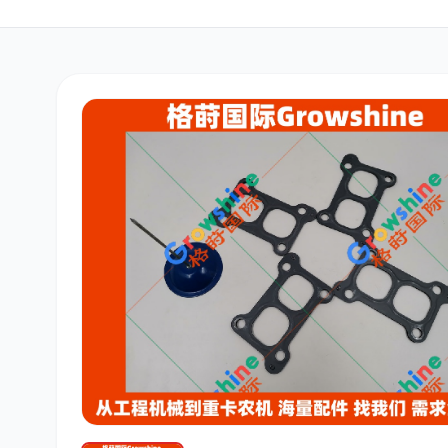
三菱
博世
洋马
道依茨
柳工
斗山
大宇
丰田
约翰迪