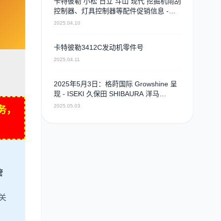
卡特彼勒 小松 日立 斗山 现代 挖掘机雨刮
控制器、灯具控制器等配件促销信息 -
2025年4月9日
2025.04.10
卡特彼勒3412C发动机零件号
2025.04.11
2025年5月3日：格莳国际 Growshine 呈
现 - ISEKI 久保田 SHIBAURA 洋马
ISUZU 工程机械 农机 重卡 汽车 RHF3 涡
2025.05.03
务，
轮增压器及配件 海量现货供应
管
关