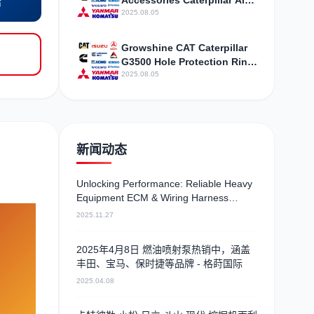
Accessories Caterpillar Air
店
Pressure Regulator
2025.08.05
Assembly 3301843
Parameter Configuration
Growshine CAT Caterpillar
G3500 Hole Protection Ring
5P8182 Selected Special
2025.08.05
Offers
新闻动态
Unlocking Performance: Reliable Heavy
Equipment ECM & Wiring Harness
Alternatives
2025.11.27
2025年4月8日 燃油喷射泵热销中，涵盖
丰田、宝马、保时捷等品牌 - 格莳国际
2025.04.08