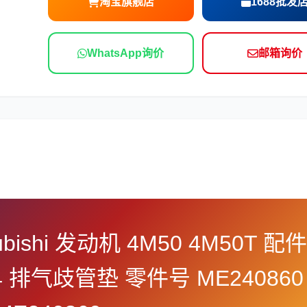
淘宝旗舰店
1688批发
依维柯
WhatsApp询价
邮箱询价
subishi 发动机 4M50 4M50T 配件
654 排气歧管垫 零件号 ME240860