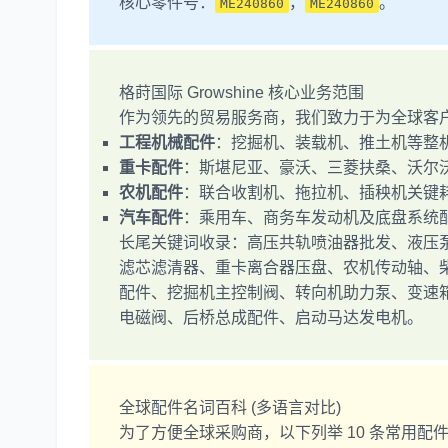
核心零件号：
，
。
ME240860
ME240860
格莳国际 Growshine 核心业务范围
作为领先的贸易服务商，我们致力于为全球客
工程机械配件
：挖掘机、装载机、推土机等整
重卡配件
：斯堪尼亚、豪沃、三菱扶桑、沃尔
农机配件
：联合收割机、拖拉机、插秧机关键
汽车配件
：乘用车、商务车发动机及底盘系统
长尾关键词收录：高压共轨喷油器批发、液压
滤芯滤清器、重卡离合器压盘、农机传动轴、
配件、挖掘机主控制阀、转向机助力泵、变速
电磁阀、后桥总成配件、启动马达发电机。
全球配件名词百科 (多语言对比)
为了方便全球采购商，以下列举 10 条常用配