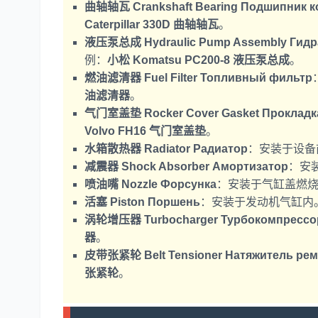
曲轴轴瓦 Crankshaft Bearing Подшипник к
Caterpillar 330D 曲轴轴瓦
。
液压泵总成 Hydraulic Pump Assembly Гидра
例：
小松 Komatsu PC200-8 液压泵总成
。
燃油滤清器 Fuel Filter Топливный фильтр
油滤清器
。
气门室盖垫 Rocker Cover Gasket Прокладк
Volvo FH16 气门室盖垫
。
水箱散热器 Radiator Радиатор
：安装于设备
减震器 Shock Absorber Амортизатор
：安
喷油嘴 Nozzle Форсунка
：安装于气缸盖燃
活塞 Piston Поршень
：安装于发动机气缸内
涡轮增压器 Turbocharger Турбокомпрессо
器
。
皮带张紧轮 Belt Tensioner Натяжитель ре
张紧轮
。