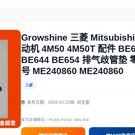
住友
神钢
Growshine 三菱 Mitsubish
动机 4M50 4M50T 配件 BE6
三一
奔驰
BE644 BE654 排气歧管垫 
号 ME240860 ME240860
三菱
尔
徐工
利勃海尔
发布日期：2026.02.22
浏览量：
官方店铺购买 / PURCHASE ONLINE