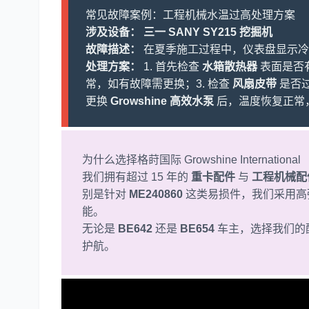
常见故障案例：工程机械水温过高处理方案
涉及设备：
三一 SANY SY215 挖掘机
故障描述：
在夏季施工过程中，仪表盘显示冷却
处理方案：
1. 首先检查
水箱散热器
表面是否
常，如有故障需更换；3. 检查
风扇皮带
是否过
更换
Growshine 高效水泵
后，温度恢复正常
为什么选择格莳国际 Growshine International
我们拥有超过 15 年的
重卡配件
与
工程机械配
别是针对
ME240860
这类易损件，我们采用高
能。
无论是
BE642
还是
BE654
车主，选择我们的
护航。