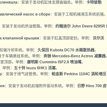
оленвала
：安装于发动机缸体支撑曲轴处。举例：
卡特彼勒
влический насос в сборе
：安装于工程机械液压系统前端
：安装于发动机供油管路。举例：
约翰迪尔 John Deere 8295R
а клапанной крышки
：安装于缸盖顶部密封。举例：
沃尔沃
前端冷却系统。举例：
久保田 Kubota DC70 水箱散热器
。
装于车辆悬挂系统。举例：
奔驰 Mercedes-Benz Actros 减震器
烧室顶部。举例：
康明斯 Cummins ISF2.8 喷油嘴
。
。举例：
五十铃 Isuzu 6HK1 活塞
。
р
：安装于排气歧管旁。举例：
帕金斯 Perkins 1104C 涡轮增压
мня
：安装于发动机前端附件驱动系统。举例：
日野 Hino 700 