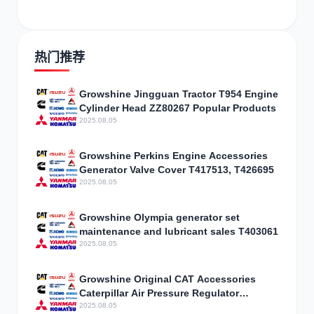
热门推荐
Growshine Jingguan Tractor T954 Engine
Cylinder Head ZZ80267 Popular Products
2025.08.05
Growshine Perkins Engine Accessories
Generator Valve Cover T417513, T426695
2025.08.05
Growshine Olympia generator set
maintenance and lubricant sales T403061
2025.08.05
Growshine Original CAT Accessories
Caterpillar Air Pressure Regulator
Assembly 3301843 Parameter
2025.08.05