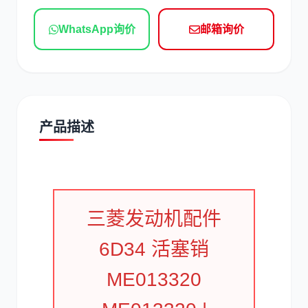
现代
帕金斯
WhatsApp询价
邮箱询价
道依茨
柳工
产品描述
斗山
三一
三菱发动机配件
6D34 活塞销
ME013320
奔驰
加藤