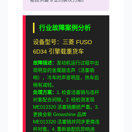
行业故障案例分析
设备型号：三菱 FUSO
6D34 引擎载重货车
故障描述：
发动机运行过程中出
现明显的金属敲击声（活塞销
响），冷车时声音明显，热车后
稍有减轻。
处理方案：
1. 检查活塞销与连杆
衬套配合间隙。2. 经检测发现
ME013320 活塞销磨损严重。3.
更换全新 Growshine 品牌
ME013320 活塞销并同步更换连
杆衬套。4. 重新装配后异响消