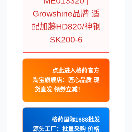
ME013320 |
Growshine品牌 适
配加藤HD820/神钢
卡尔玛
杰西博
SK200-6
点此进入格莳官方
大宇
丰田
淘宝旗舰店：匠心品质 现
货直发 领券立减！
格莳国际1688批发
约翰迪尔
徐工
源头工厂：批量采购 价格