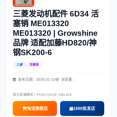
三菱
博世
三菱发动机配件 6D34 活
塞销 ME013320
ME013320 | Growshine
品牌 适配加藤HD820/神
洋马
住友
钢SK200-6
三菱
活塞销
发布日期：2026.02.22
浏览量：
神钢
日野
官方店铺购买 / PURCHASE ONLINE
淘宝旗舰店
1688批发店