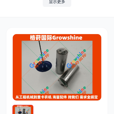
显示更多
其他
小松
沃尔沃
康明斯
日立
久保田