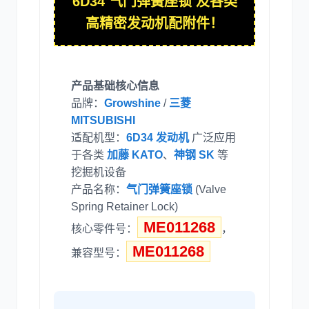
6D34 气门弹簧座锁 及各类
高精密发动机配附件！
利勃海尔
凯斯
产品基础核心信息
品牌：
Growshine
/
三菱
MITSUBISHI
适配机型：
6D34 发动机
广泛应用
于各类
加藤 KATO
、
神钢 SK
等
山猫
上柴
挖掘机设备
产品名称：
气门弹簧座锁
(Valve
Spring Retainer Lock)
ME011268
核心零件号：
，
ME011268
兼容型号：
潍柴
川崎