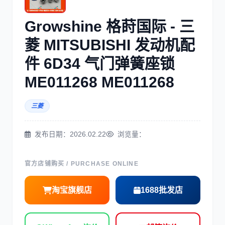
三菱
博世
Growshine 格莳国际 - 三
菱 MITSUBISHI 发动机配
件 6D34 气门弹簧座锁
ME011268 ME011268
洋马
住友
三菱
发布日期：2026.02.22
浏览量：
神钢
日野
官方店铺购买 / PURCHASE ONLINE
淘宝旗舰店
1688批发店