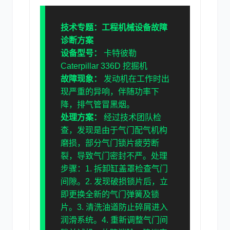
技术专题：工程机械设备故障
诊断方案
设备型号：
卡特彼勒
Caterpillar 336D 挖掘机
故障现象：
发动机在工作时出
现严重的异响，伴随功率下
降，排气管冒黑烟。
处理方案：
经过技术团队检
查，发现是由于气门配气机构
磨损，部分气门锁片疲劳断
裂，导致气门密封不严。处理
步骤：1. 拆卸缸盖罩检查气门
间隙。2. 发现破损锁片后，立
即更换全新的气门弹簧及锁
片。3. 清洗油道防止碎屑进入
润滑系统。4. 重新调整气门间