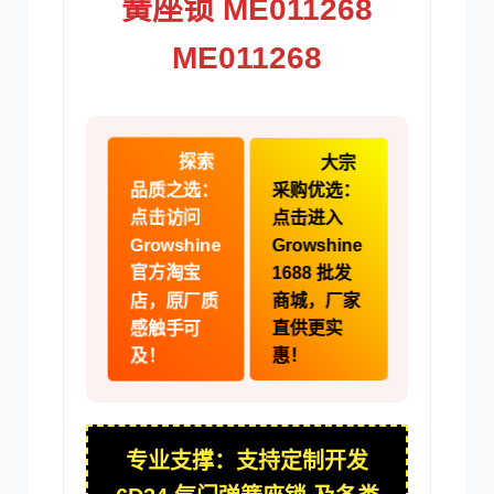
簧座锁 ME011268
ME011268
卡尔玛
杰西博
探索
大宗
品质之选：
采购优选：
点击访问
点击进入
Growshine
Growshine
1688 批发
官方淘宝
大宇
丰田
商城，厂家
店，原厂质
直供更实
感触手可
惠！
及！
约翰迪尔
徐工
专业支撑：支持定制开发