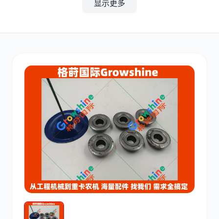
显示更多
其他
小松
沃尔沃
康明斯
日立
久保田