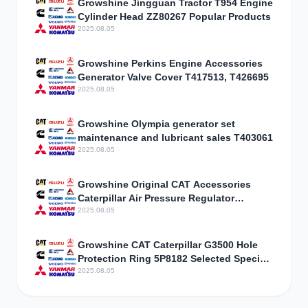
Growshine Jingguan Tractor T954 Engine
Cylinder Head ZZ80267 Popular Products
2025.08.05
Growshine Perkins Engine Accessories
Generator Valve Cover T417513, T426695
2025.08.05
Growshine Olympia generator set
maintenance and lubricant sales T403061
2025.08.05
Growshine Original CAT Accessories
Caterpillar Air Pressure Regulator
Assembly 3301843 Parameter
2025.08.05
Configuration
Growshine CAT Caterpillar G3500 Hole
Protection Ring 5P8182 Selected Special
Offers
2025.08.05