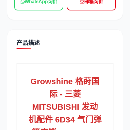
WhatsApp询价
邮箱询价
现代
帕金斯
产品描述
道依茨
柳工
Growshine 格莳国
斗山
三一
际 - 三菱
MITSUBISHI 发动
机配件 6D34 气门弹
奔驰
加藤