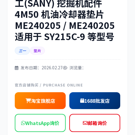
工(SANY) 挖掘机配件
4M50 机油冷却器垫片
三菱
博世
ME240205 / ME240205
适用于 SY215C-9 等型号
三一
垫片
洋马
住友
发布日期：2026.02.27
浏览量：
官方店铺购买 / PURCHASE ONLINE
神钢
日野
淘宝旗舰店
1688批发店
WhatsApp询价
邮箱询价