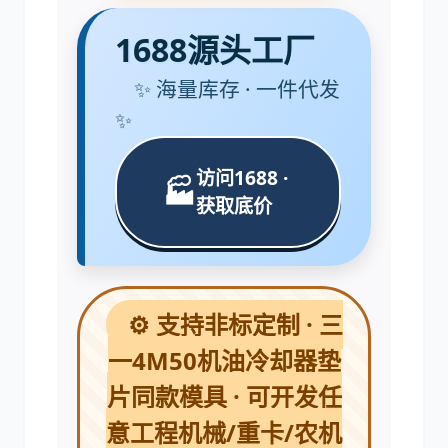
1688源头工厂
✨ 海量库存 · 一件代发
✨
卡尔玛
杰西博
访问1688 ·
🏭
获取底价
大宇
丰田
⚙️ 支持非标定制 · 三
一4M50机油冷却器垫
片同款模具 · 可开发任
约翰迪尔
徐工
意工程机械/重卡/农机