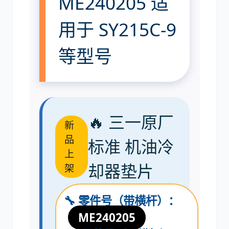
ME240205 适
用于 SY215C-9
尼桑
依维柯
等型号
🔥 三一原厂
新
品
标准 机油冷
上
却器垫片
架
🔧 零件号（带横杆）：
ME240205