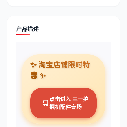
现代
帕金斯
产品描述
道依茨
柳工
✨ 淘宝店铺限时特
惠 ✨
斗山
三一
点击进入 三一挖
🛒
掘机配件专场
奔驰
加藤