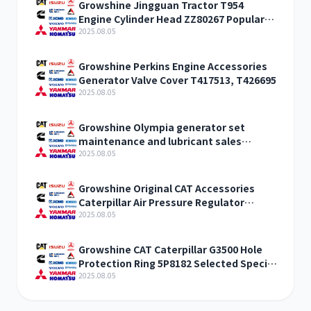
Growshine Jingguan Tractor T954
Engine Cylinder Head ZZ80267 Popular
Products
2025.08.05
Growshine Perkins Engine Accessories
Generator Valve Cover T417513, T426695
2025.08.05
Growshine Olympia generator set
maintenance and lubricant sales
T403061
2025.08.05
Growshine Original CAT Accessories
Caterpillar Air Pressure Regulator
Assembly 3301843 Parameter
2025.08.05
Configuration
Growshine CAT Caterpillar G3500 Hole
Protection Ring 5P8182 Selected Special
Offers
2025.08.05