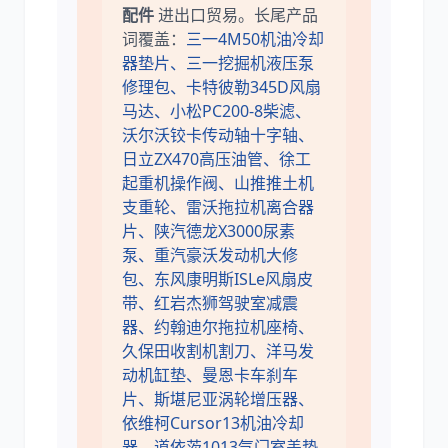
配件
进出口贸易。长尾产品
词覆盖：
三一4M50机油冷却
器垫片、三一挖掘机液压泵
修理包、卡特彼勒345D风扇
马达、小松PC200-8柴滤、
沃尔沃铰卡传动轴十字轴、
日立ZX470高压油管、徐工
起重机操作阀、山推推土机
支重轮、雷沃拖拉机离合器
片、陕汽德龙X3000尿素
泵、重汽豪沃发动机大修
包、东风康明斯ISLe风扇皮
带、红岩杰狮驾驶室减震
器、约翰迪尔拖拉机座椅、
久保田收割机割刀、洋马发
动机缸垫、曼恩卡车刹车
片、斯堪尼亚涡轮增压器、
依维柯Cursor13机油冷却
器、道依茨1013气门室盖垫