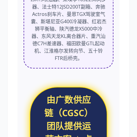
器、法士特12JSD200T副箱、奔驰
Actros刹车片、曼恩TGX驾驶室气
囊、斯堪尼亚G400冷凝器、红岩杰
狮平衡轴、陕汽德龙X5000中冷
器、东风天龙KL离合器片、重汽汕
德C7H差速器、福田欧曼GTL起动
机、江淮格尔发转向节、五十铃
FTR后桥壳。
由广数供应
链（CGSC）
团队提供运