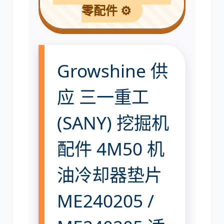
零配件 ⚙️
利勃海尔
凯斯
Growshine 供
应 三一重工
(SANY) 挖掘机
山猫
上柴
配件 4M50 机
油冷却器垫片
潍柴
川崎
ME240205 /