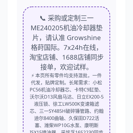
📞 采购或定制三一
ME240205机油冷却器垫
片，请认准 Growshine
格莳国际。7x24h在线，
淘宝店铺、1688店铺同步
接单，欢迎试样。
⚡ 本页所有零件均支持混批，一件
代发，贴牌定制。长尾需求：小松
PC56机油冷却器芯、卡特C9缸垫、
沃尔沃D13风扇马达、日立EX200-5
液压锁、徐工LW500K变速箱滤
芯、三一SY485H破碎锤管路、约翰
迪尔8400曲轴、久保田D722活
塞、潍柴WP10G水泵、康明斯
ISX15喷油器、采埃孚16S2230同步