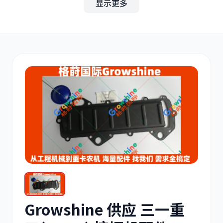
显示更多
其他
小松
沃尔沃
康明斯
日立
久保田
Growshine 供应 三一重