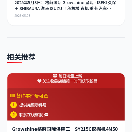
2025年5月3日：格莳国际 Growshine 呈现 - ISEKI 久保
田 SHIBAURA 洋马 ISUZU 工程机械 农机 重卡 汽车
RHF3 涡轮增压器及配件 海量现货供应
2025.05.03
相关推荐
Growshine格莳国际供应三一SY215C挖掘机4M50