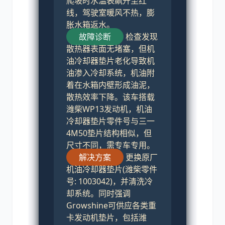
爬坡时水温表飙升至红
线，驾驶室暖风不热，膨
胀水箱返水。
故障诊断
检查发现
散热器表面无堵塞，但机
油冷却器垫片老化导致机
油渗入冷却系统，机油附
着在水箱内壁形成油泥，
散热效率下降。该车搭载
潍柴WP13发动机，机油
冷却器垫片零件号与三一
4M50垫片结构相似，但
尺寸不同，需专车专用。
解决方案
更换原厂
机油冷却器垫片(潍柴零件
号: 1003042)，并清洗冷
却系统。同时强调
Growshine可供应各类重
卡发动机垫片，包括潍