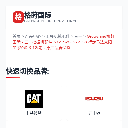
格莳国际
格
GROWSHINE INTERNATIONAL
首页
>
产品中心
>
工程机械配件
>
三一
>
Growshine格莳
国际 - 三一挖掘机配件 SY215-8 / SY2158 行走马达太阳
齿 (20齿 & 12齿) - 原厂品质保障
快速切换品牌:
卡特彼勒
五十铃