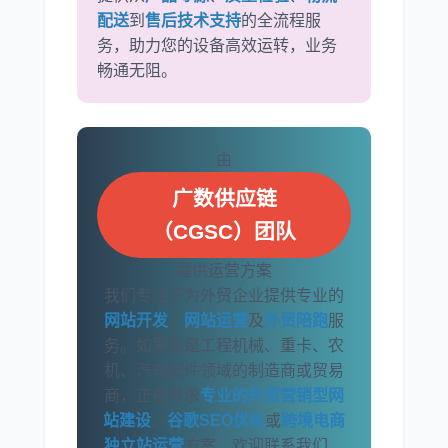
配送
到
售后技术支持
的全流程服
务，助力您的设备高效运转，业务
畅通无阻。
由
广数供应链
（CGSC）团队
提供运营方案
我们专注于为外贸企业提供专业的
网站开发
、
网站运营
及
外贸陪跑
服
务。如果您是工程机械、重卡、农
机、汽车配件领域的制造商或贸易
商，正在寻求
专业的外贸营销型网
站建设
、
谷歌SEO优化
或
跨境电商
独立站运营
方案，欢迎联系我们，