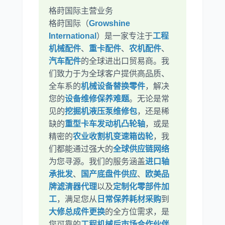
格莳国际主营业务
格莳国际（
Growshine
International
）是一家专注于
工程
机械配件
、
重卡配件
、
农机配件
、
汽车配件
的全球进出口贸易商。我
们致力于为全球客户提供高品质、
全车系的
机械设备替换零件
，解决
您的
设备维修保养难题
。无论是常
见的
挖掘机液压泵维修包
，还是稀
缺的
重型卡车发动机凸轮轴
，或是
精密的
农业收割机变速箱齿轮
，我
们都能通过强大的
全球供应链网络
为您寻源。我们的服务涵盖
进口轴
承批发
、
国产底盘件供应
、
欧美品
牌滤清器代理
以及
定制化零部件加
工
，满足您从
日常保养耗材采购
到
大修总成件更换
的全方位需求，是
您可靠的
工程机械后市场合作伙伴