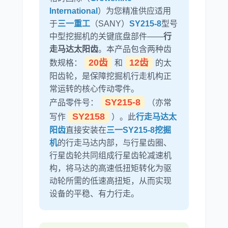
International
）为您精准供应适用
于
三一重工
（SANY）
SY215-8
型号
中型挖掘机的关键底盘部件——
行
尼桑
依维柯
走马达太阳齿
。本产品包含两种齿
20齿
12齿
数规格：
和
的太
阳齿轮，是保障挖掘机行走机构正
常运转的核心传动零件。
SY215-8
产品零件号：
（亦常
SY2158
写作
）。此
行走马达太
阳齿
直接安装在
三一SY215-8挖掘
机
的行走马达内部，与行星齿圈、
行星齿轮共同组成行星齿轮减速机
构，将马达的高速低扭矩转化为驱
动轮所需的低速高扭矩，从而实现
设备的平稳、有力行走。