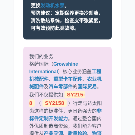
更换
发动机水泵
。
预防建议：
定期保养更换冷却液，
清洗散热系统，检查皮带张紧度，
可有效预防此类故障。
我们的业务
格莳国际（
Growshine
International
）核心业务涵盖
工程
机械配件
、
重型卡车配件
、
农业机
械配件
及
汽车零部件
的
国际贸易
。
SY215-
我们不仅提供如
8
SY2158
（
）行走马达太阳
齿这样的标准件，更具备强大的
非
标件定制开发能力
。通过整合国内
外优质制造商资源，我们能为客户
提供从
产品寻源
、
质量检验
、
物流