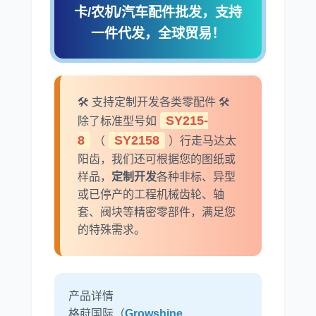
卡/农机/汽车配件批发，支持
一件代发，全球贸易！
利勃海尔
凯斯
🛠️ 支持定制开发各类零配件 🛠️
SY215-
除了标准型号如
8
SY2158
（
）行走马达太
阳齿，我们还可根据您的图纸或
样品，
定制开发
各种非标、异型
山猫
上柴
或已停产的工程机械齿轮、轴
套、阀块等精密零部件，满足您
的特殊需求。
潍柴
川崎
产品详情
格莳国际（
Growshine