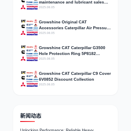
maintenance and lubricant sales
T403061
2025.08.05
Growshine Original CAT
Accessories Caterpillar Air Pressure
Regulator Assembly 3301843
2025.08.05
Parameter Configuration
Growshine CAT Caterpillar G3500
Hole Protection Ring 5P8182
Selected Special Offers
2025.08.05
Growshine CAT Caterpillar C9 Cover
6V0852 Discount Collection
2025.08.05
新闻动态
Unlocking Performance: Reliable Heavy