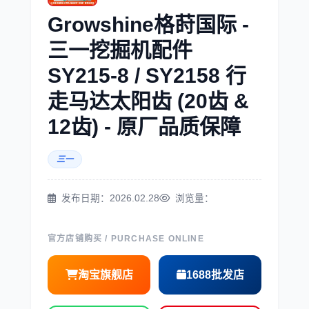
Growshine格莳国际 -
三菱
博世
三一挖掘机配件
SY215-8 / SY2158 行
走马达太阳齿 (20齿 &
12齿) - 原厂品质保障
洋马
住友
三一
发布日期：2026.02.28
浏览量：
神钢
日野
官方店铺购买 / PURCHASE ONLINE
淘宝旗舰店
1688批发店