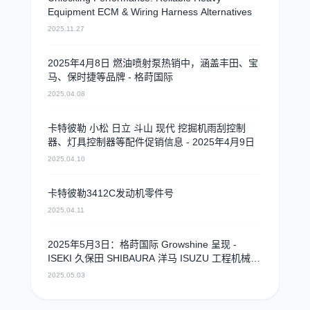
Equipment ECM & Wiring Harness Alternatives
2025.11.27
2025年4月8日 燃油喷射泵热销中，涵盖丰田、宝
马、保时捷等品牌 - 格莳国际
2025.04.08
卡特彼勒 小松 日立 斗山 现代 挖掘机雨刮控制
器、灯具控制器等配件促销信息 - 2025年4月9日
2025.04.10
卡特彼勒3412C发动机零件号
2025.04.11
2025年5月3日：格莳国际 Growshine 呈现 -
ISEKI 久保田 SHIBAURA 洋马 ISUZU 工程机械
农机 重卡 汽车 RHF3 涡轮增压器及配件 海量现货
2025.05.03
供应