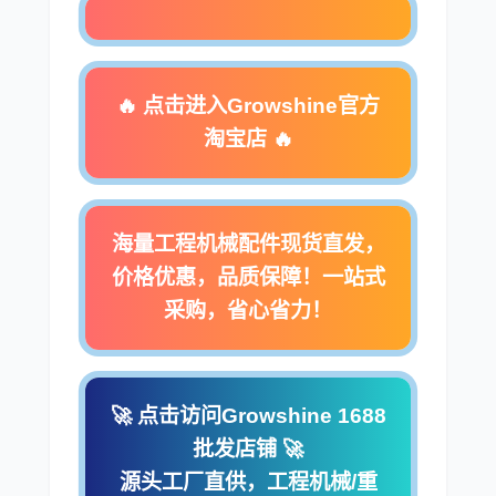
奔驰
加藤
🔥 点击进入Growshine官方
淘宝店 🔥
卡尔玛
杰西博
海量工程机械配件现货直发，
价格优惠，品质保障！一站式
采购，省心省力！
大宇
丰田
🚀 点击访问Growshine 1688
批发店铺 🚀
约翰迪尔
徐工
源头工厂直供，工程机械/重