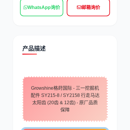
WhatsApp询价
邮箱询价
现代
帕金斯
产品描述
道依茨
柳工
Growshine格莳国际 - 三一挖掘机
斗山
三一
配件 SY215-8 / SY2158 行走马达
太阳齿 (20齿 & 12齿) - 原厂品质
保障