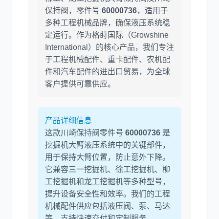
保持阀，零件号
60000736
，适用于
多种工程机械品牌，确保液压系统稳
定运行。作为格莳国际（Growshine
利勃海尔
凯斯
International）的核心产品，我们专注
于工程机械配件、重卡配件、农机配
件和汽车配件的进出口贸易，为全球
客户提供可靠供应。
山猫
上柴
产品详细信息
这款川崎保持阀零件号
60000736
是
挖掘机大臂液压系统中的关键部件，
用于保持大臂位置，防止意外下降。
它兼容三一挖掘机、徐工挖掘机、柳
工挖掘机和龙工挖掘机等多种型号，
潍柴
川崎
提升设备安全性和效率。我们的工程
机械配件供应包括液压阀、泵、马达
等，支持快速交付和定制服务。