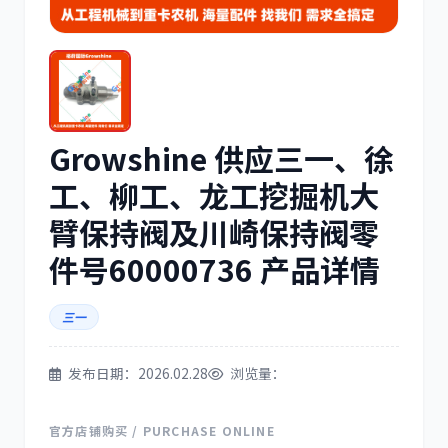
三菱
博世
Growshine 供应三一、徐
洋马
住友
工、柳工、龙工挖掘机大
臂保持阀及川崎保持阀零
件号60000736 产品详情
三一
神钢
日野
发布日期：2026.02.28
浏览量：
官方店铺购买 / PURCHASE ONLINE