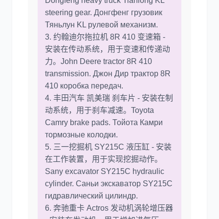
Dongfeng heavy truck Tianlong KL
steering gear. Донгфенг грузовик
Тяньлун KL рулевой механизм.
3. 约翰迪尔拖拉机 8R 410 变速箱 -
安装在传动系统，用于变速和传递动
力。John Deere tractor 8R 410
transmission. Джон Дир трактор 8R
410 коробка передач.
4. 丰田汽车 凯美瑞 刹车片 - 安装在制
动系统，用于刹车减速。Toyota
Camry brake pads. Тойота Камри
тормозные колодки.
5. 三一挖掘机 SY215C 液压缸 - 安装
在工作装置，用于实现挖掘动作。
Sany excavator SY215C hydraulic
cylinder. Саньи экскаватор SY215C
гидравлический цилиндр.
6. 奔驰重卡 Actros 发动机涡轮增压器