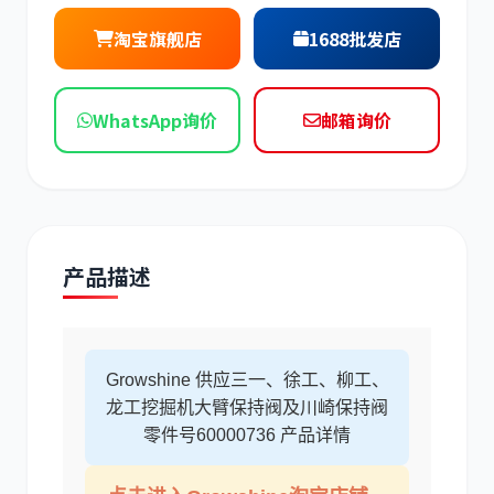
现代
帕金斯
淘宝旗舰店
1688批发店
WhatsApp询价
邮箱询价
道依茨
柳工
产品描述
斗山
三一
Growshine 供应三一、徐工、柳工、
龙工挖掘机大臂保持阀及川崎保持阀
零件号60000736 产品详情
奔驰
加藤