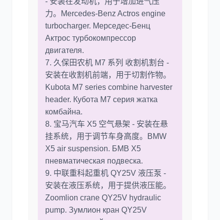
- 安装在发动机，用于增加进气压
力。Mercedes-Benz Actros engine
turbocharger. Мерседес-Бенц
Актрос турбокомпрессор
двигателя.
7. 久保田农机 M7 系列 收割机割台 -
安装在收割机前端，用于切割作物。
Kubota M7 series combine harvester
header. Кубота M7 серия жатка
комбайна.
8. 宝马汽车 X5 空气悬架 - 安装在悬
挂系统，用于调节车身高度。BMW
X5 air suspension. БМВ X5
пневматическая подвеска.
9. 中联重科起重机 QY25V 液压泵 -
安装在液压系统，用于提供液压能。
Zoomlion crane QY25V hydraulic
pump. Зумлион кран QY25V