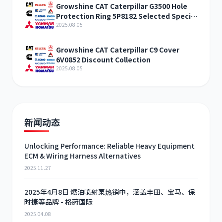
Growshine CAT Caterpillar G3500 Hole
Protection Ring 5P8182 Selected Special
Offers
2025.08.05
Growshine CAT Caterpillar C9 Cover
6V0852 Discount Collection
2025.08.05
新闻动态
Unlocking Performance: Reliable Heavy Equipment
ECM & Wiring Harness Alternatives
2025.11.27
2025年4月8日 燃油喷射泵热销中，涵盖丰田、宝马、保
时捷等品牌 - 格莳国际
2025.04.08