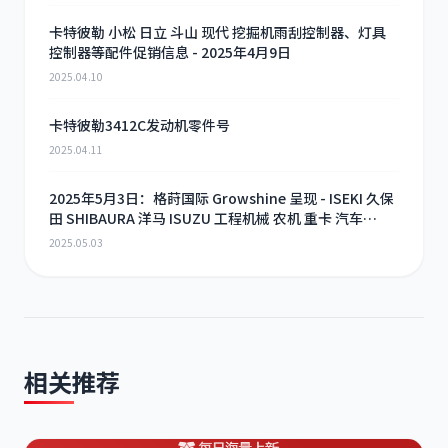
卡特彼勒 小松 日立 斗山 现代 挖掘机雨刮控制器、灯具
控制器等配件促销信息 - 2025年4月9日
2025.04.10
卡特彼勒3412C发动机零件号
2025.04.11
2025年5月3日：格莳国际 Growshine 呈现 - ISEKI 久保
田 SHIBAURA 洋马 ISUZU 工程机械 农机 重卡 汽车
RHF3 涡轮增压器及配件 海量现货供应
2025.05.03
相关推荐