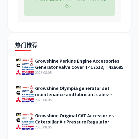
案。
热门推荐
Growshine Perkins Engine Accessories
Generator Valve Cover T417513, T426695
2025.08.05
Growshine Olympia generator set
maintenance and lubricant sales
T403061
2025.08.05
Growshine Original CAT Accessories
Caterpillar Air Pressure Regulator
Assembly 3301843 Parameter
2025.08.05
Configuration