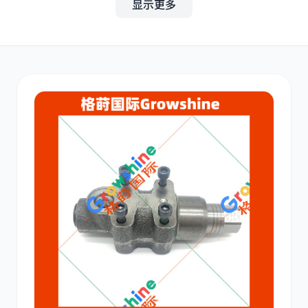
显示更多
其他
小松
沃尔沃
康明斯
日立
久保田