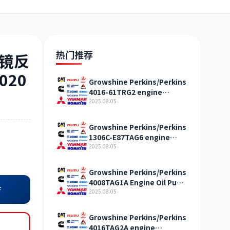
日野
现代
帕金斯
热门推荐
视镜反
020
Growshine Perkins/Perkins
4016-61TRG2 engine
加藤
卡尔玛
杰西博
overhaul package agent
2025.08.05
Ningbo
Growshine Perkins/Perkins
1306C-E87TAG6 engine
overhaul package agent
2025.08.05
Heilongjiang
凯斯
山猫
上柴
Growshine Perkins/Perkins
4008TAG1A Engine Oil Pump
店
Agent Anhui
2025.08.05
Growshine Perkins/Perkins
4016TAG2A engine