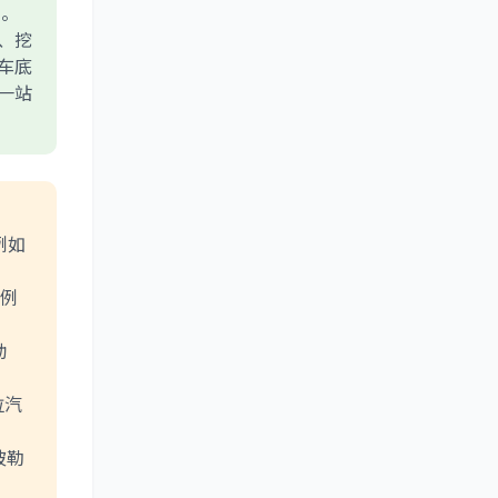
易。
、挖
车底
一站
，例如
，例
动
拉汽
彼勒