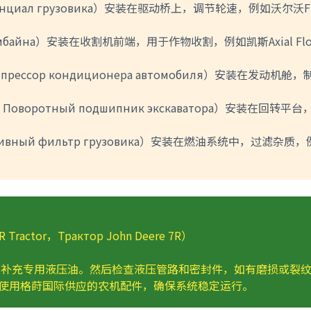
ифференциал грузовика）安装在驱动桥上，调节轮速，例如沃尔沃
ка комбайна）安装在收割机前端，用于作物收割，例如凯斯Axial Fl
омпрессор кондиционера автомобиля）安装在发动机舱，
ng，Поворотный подшипник экскаватора）安装在回转平台
Топливный фильтр грузовика）安装在燃油系统中，过滤杂质
ractor，Трактор John Deere 7R）
补充专用液压油。然后检查液压管路和密封件，如有磨损或裂
使用格莳国际供应的农机配件，确保系统稳定运行。