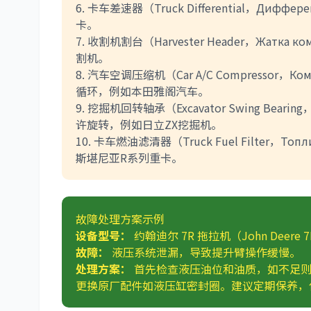
6. 卡车差速器（Truck Differential，Д
卡。
7. 收割机割台（Harvester Header，Жат
割机。
8. 汽车空调压缩机（Car A/C Compressor，К
循环，例如本田雅阁汽车。
9. 挖掘机回转轴承（Excavator Swing Beari
许旋转，例如日立ZX挖掘机。
10. 卡车燃油滤清器（Truck Fuel Filter，
斯堪尼亚R系列重卡。
故障处理方案示例
设备型号：
约翰迪尔 7R 拖拉机（John Deere 7R T
故障：
液压系统泄漏，导致提升臂操作缓慢。
处理方案：
首先检查液压油位和油质，如不足则
更换原厂配件如液压缸密封圈。建议定期保养，