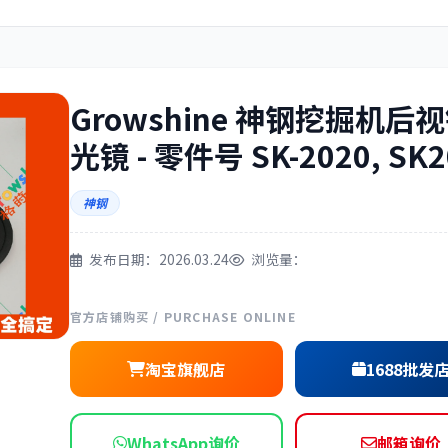
住友
神钢
Growshine 神钢挖掘机后
光镜 - 零件号 SK-2020, SK2
三一
奔驰
神钢
发布日期：2026.03.24
浏览量：
官方店铺购买 / PURCHASE ONLINE
尔
徐工
利勃海尔
淘宝旗舰店
1688批发
WhatsApp询价
邮箱询价