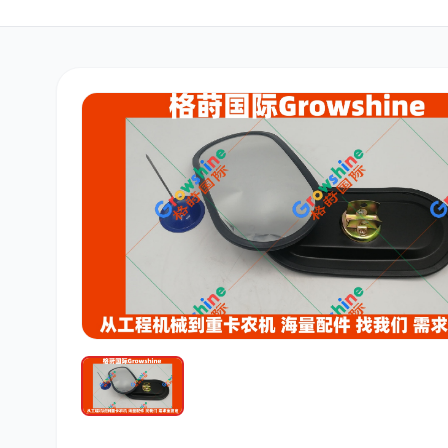
三菱
博世
洋马
道依茨
柳工
斗山
大宇
丰田
约翰迪