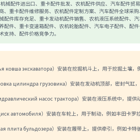
al）主营工程机械配件进出口、重卡配件批发、农机配件供应、汽车配件贸
商、重卡配件维修服务、农机配件定制方案、汽车配件全球采购
械配件库存充足、重卡发动机配件销售、农机液压系统配件、汽
养配件、重卡变速箱配件、农机轮胎配件、汽车电子配件、配件
术支持、配件价格竞争力。
h，Зубья ковша экскаватора）安装在挖掘机斗上，用于挖掘土壤
，Головка цилиндра грузовика）安装在发动机顶部，密封气缸
，Гидравлический насос трактора）安装在液压系统中，提供
зной диск автомобиля）安装在车轮上，用于制动，例如丰田卡罗
ничная плита бульдозера）安装在履带上，提供牵引，例如卡特