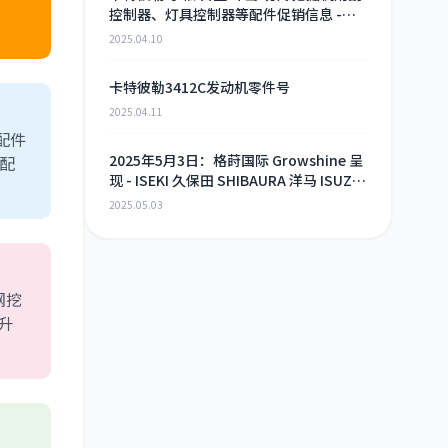
控制器、灯具控制器等配件促销信息 -
2025年4月9日
2025.04.10
卡特彼勒3412C发动机零件号
2025.04.11
配件
2025年5月3日：格莳国际 Growshine 呈
械配
现 - ISEKI 久保田 SHIBAURA 洋马 ISUZU
工程机械 农机 重卡 汽车 RHF3 涡轮增压
2025.05.03
器及配件 海量现货供应
钢挖
升