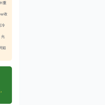
FH重
ow收
制冷
，允
，例如
纹，