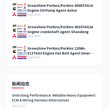
Growshine Perkins/Perkins 4008TAG1A
Engine Oil Pump Agent Anhui
2025.08.05
Growshine Perkins/Perkins 4016TAG2A
engine crankshaft agent Shandong
2025.08.05
Growshine Perkins/Perkins 2206A-
E13TAG3 Engine Fan Belt Agent Inner
Mongolia
2025.08.05
新闻动态
Unlocking Performance: Reliable Heavy Equipment
ECM & Wiring Harness Alternatives
2025.11.27