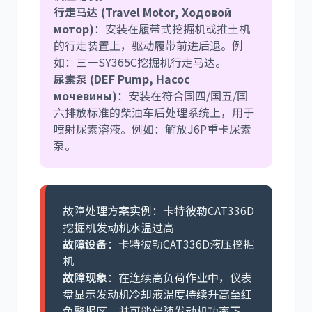
行走马达 (Travel Motor, Ходовой
мотор)
：安装在履带式挖掘机或推土机
的行走装置上，驱动履带前进后退。例
如：三一SY365C挖掘机行走马达。
尿素泵 (DEF Pump, Насос
мочевины)
：安装在符合国四/国五/国
六排放标准的柴油车后处理系统上，用于
喷射尿素溶液。例如：解放J6P重卡尿素
泵。
故障处理方案实例：卡特彼勒CAT336D
挖掘机发动机水温过高
故障设备
：卡特彼勒CAT336D液压挖掘
机
故障现象
：在连续高负荷作业中，仪表
盘显示发动机冷却液温度持续升高至红
色警报区，并可能伴随发动机功率下