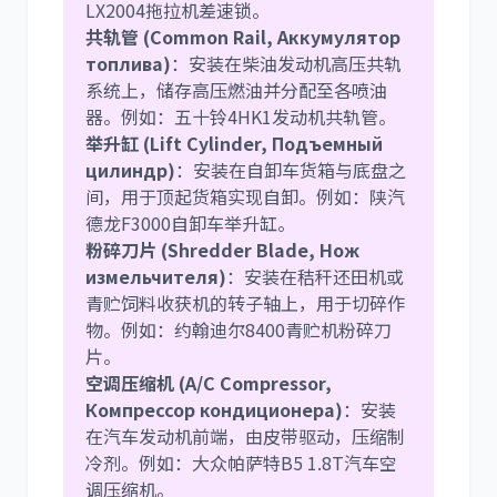
LX2004拖拉机差速锁。
共轨管 (Common Rail, Аккумулятор
топлива)
：安装在柴油发动机高压共轨
系统上，储存高压燃油并分配至各喷油
器。例如：五十铃4HK1发动机共轨管。
举升缸 (Lift Cylinder, Подъемный
цилиндр)
：安装在自卸车货箱与底盘之
间，用于顶起货箱实现自卸。例如：陕汽
德龙F3000自卸车举升缸。
粉碎刀片 (Shredder Blade, Нож
измельчителя)
：安装在秸秆还田机或
青贮饲料收获机的转子轴上，用于切碎作
物。例如：约翰迪尔8400青贮机粉碎刀
片。
空调压缩机 (A/C Compressor,
Компрессор кондиционера)
：安装
在汽车发动机前端，由皮带驱动，压缩制
冷剂。例如：大众帕萨特B5 1.8T汽车空
调压缩机。