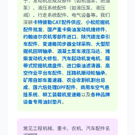
于：发动机总成及部件（如机油泵、燃油
泵）、液压系统配件（如液压泵、液压
阀）、行走系统配件、电气设备等。我们
深耕
卡特彼勒CAT配件供应
、
小松挖掘机
配件批发
、
国产重卡柴油发动机维修件
、
约翰迪尔农机零部件进口
、
陕汽德龙牵引
车配件
、
变速箱同步器全球采购
、
大型挖
掘机回转轴承
、
混凝土泵车液压马达
、
潍
柴发动机大修包
、
汽车起动机发电机
、
履
带式挖掘机底盘件
、
进口柴油滤清器
、
高
空作业平台车配件
、
压路机振动轮轴承
、
矿用自卸车差速器
、
农业收割机割台总
成
、
国六后处理DPF配件
、
商用车空气悬
挂系统
、
柳工装载机变速箱
以及
各种品牌
设备专用油封垫片
。
常见工程机械、重卡、农机、汽车配件名