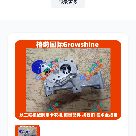
显示更多
其他
小松
沃尔沃
康明斯
日立
久保田