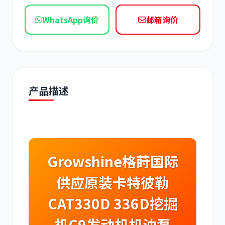
现代
帕金斯
WhatsApp询价
邮箱询价
道依茨
柳工
产品描述
斗山
三一
Growshine格莳国际
供应原装卡特彼勒
CAT330D 336D挖掘
奔驰
加藤
机C9发动机机油泵