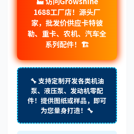
🏭 访问Growshine
1688工厂店！源头厂
家，批发价供应卡特彼
利勃海尔
凯斯
勒、重卡、农机、汽车全
系列配件！🏗️
山猫
上柴
🔧 支持定制开发各类机油
泵、液压泵、发动机零配
件！提供图纸或样品，即可
为您量身打造！🔧
潍柴
川崎