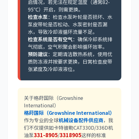
启情况，若无法在规定温度（通常82-
95℃）开启，则需更换。
检查水泵
：检查水泵叶轮是否损坏、水
泵皮带轮是否松动、水泵密封是否漏
水，导致冷却液循环流量不足。
检查系统是否有空气
：确保冷却系统排
气彻底，空气积聚会影响循环效率。
预防建议
：定期清洁散热系统，使用优
质防冻液并按要求更换，日常检查皮带
张紧度及冷却液液位。
关于格莳国际（Growshine
International）
格莳国际（Growshine International）
作为专业的全球
机械设备配件供应商
，我
们不仅提供如卡特彼勒CAT330D/336D机
油泵
331-8905
/
3318905
这样的标准