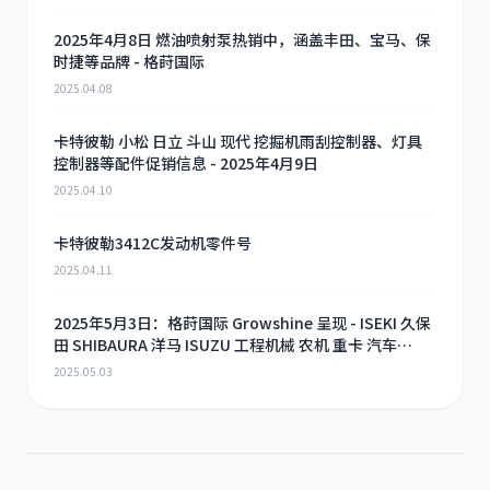
2025年4月8日 燃油喷射泵热销中，涵盖丰田、宝马、保
时捷等品牌 - 格莳国际
2025.04.08
卡特彼勒 小松 日立 斗山 现代 挖掘机雨刮控制器、灯具
控制器等配件促销信息 - 2025年4月9日
2025.04.10
卡特彼勒3412C发动机零件号
2025.04.11
2025年5月3日：格莳国际 Growshine 呈现 - ISEKI 久保
田 SHIBAURA 洋马 ISUZU 工程机械 农机 重卡 汽车
RHF3 涡轮增压器及配件 海量现货供应
2025.05.03