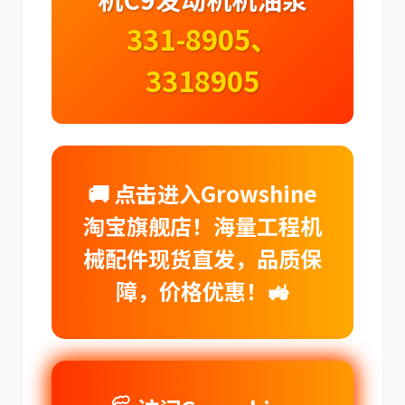
331-8905、
3318905
卡尔玛
杰西博
🚚 点击进入Growshine
淘宝旗舰店！海量工程机
大宇
丰田
械配件现货直发，品质保
障，价格优惠！🚜
约翰迪尔
徐工