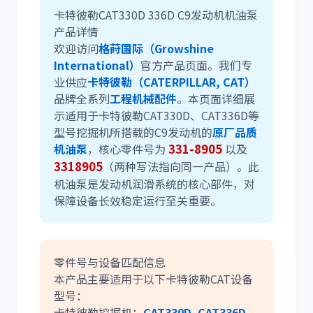
卡特彼勒CAT330D 336D C9发动机机油泵
产品详情
欢迎访问
格莳国际（Growshine
尼桑
依维柯
International）
官方产品页面。我们专
业供应
卡特彼勒（CATERPILLAR, CAT）
品牌全系列
工程机械配件
。本页面详细展
示适用于卡特彼勒CAT330D、CAT336D等
型号挖掘机所搭载的C9发动机的
原厂品质
机油泵
，核心零件号为
331-8905
以及
3318905
（两种写法指向同一产品）。此
机油泵是发动机润滑系统的核心部件，对
保障设备长效稳定运行至关重要。
零件号与设备匹配信息
本产品主要适用于以下卡特彼勒CAT设备
型号：
卡特彼勒挖掘机：
CAT330D
,
CAT336D