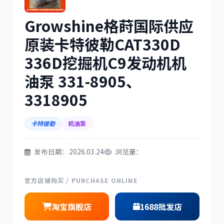
Growshine格莳国际供应
三菱
博世
原装卡特彼勒CAT330D
336D挖掘机C9发动机机
油泵 331-8905、
洋马
住友
3318905
卡特彼勒
机油泵
发布日期：2026.03.24
浏览量：
神钢
日野
官方店铺购买 / PURCHASE ONLINE
淘宝旗舰店
1688批发店