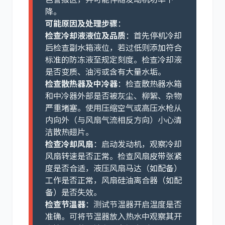
降。
可能原因及处理步骤
：
检查冷却液液位及品质
：首先停机冷却
后检查副水箱液位，若过低则添加符合
标准的防冻液至规定刻度。检查冷却液
是否变质、油污或含有大量水垢。
检查散热器及中冷器
：检查散热器水箱
和中冷器外部是否被灰尘、柳絮、杂物
严重堵塞。使用压缩空气或高压水枪从
内向外（与风扇气流相反方向）小心清
洁散热翅片。
检查冷却风扇
：启动发动机，观察冷却
风扇转速是否正常。检查风扇皮带张紧
度是否合适，液压风扇马达（如配备）
工作是否正常，风扇硅油离合器（如配
备）是否失效。
检查节温器
：测试节温器开启温度是否
准确。可将节温器放入热水中观察其开